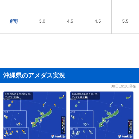
3.0
4.5
4.5
5.5
所野
沖縄県のアメダス実況
08日19:20現在