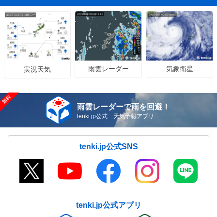
雨雲レーダー
気象衛星
実況天気
雨雲レーダーで雨を回避！
tenki.jp公式 天気予報アプリ
tenki.jp公式SNS
tenki.jp公式アプリ