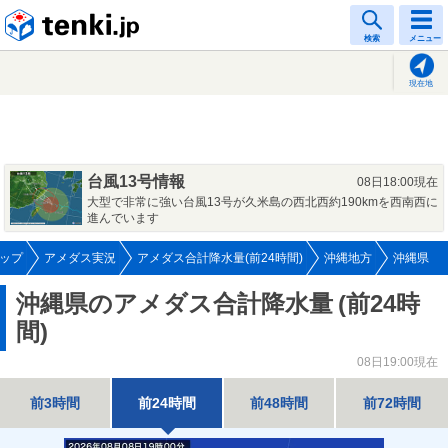
tenki.jp
検索
メニュー
現在地
台風13号情報
08日18:00現在
大型で非常に強い台風13号が久米島の西北西約190kmを西南西に
進んでいます
ップ
アメダス実況
アメダス合計降水量(前24時間)
沖縄地方
沖縄県
沖縄県のアメダス合計降水量
(前24時
間)
08日19:00現在
前3時間
前24時間
前48時間
前72時間