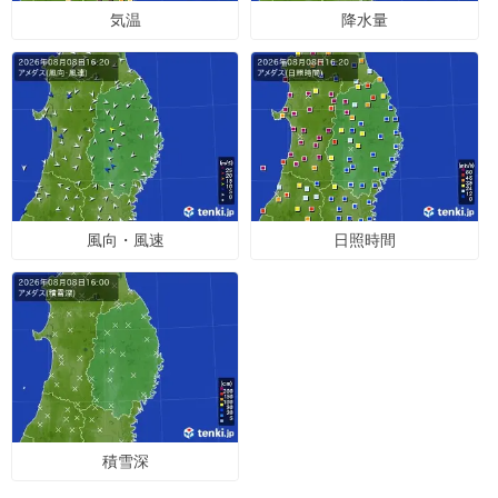
気温
降水量
風向・風速
日照時間
積雪深