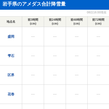
岩手県のアメダス合計降雪量
08日16:00現在
前3時間
前24時間
前48時間
前72時間
地点名
(cm)
(cm)
(cm)
(cm)
---
---
---
---
盛岡
---
---
---
---
雫石
---
---
---
---
区界
---
---
---
---
花巻