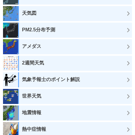
天気図
PM2.5分布予測
アメダス
2週間天気
気象予報士のポイント解説
世界天気
地震情報
熱中症情報