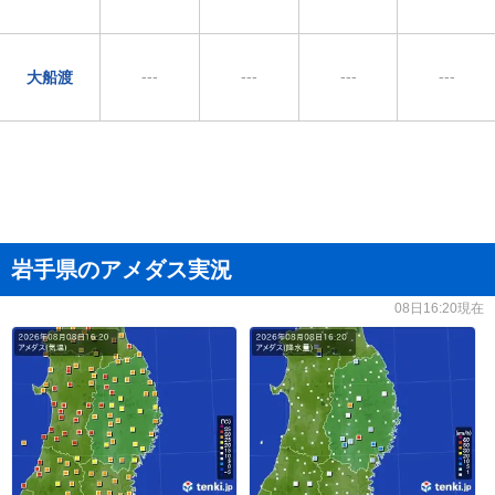
---
---
---
---
大船渡
岩手県のアメダス実況
08日16:20現在