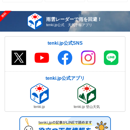
雨雲レーダーで雨を回避！
tenki.jp公式 天気予報アプリ
tenki.jp公式SNS
tenki.jp公式アプリ
tenki.jp
tenki.jp 登山天気