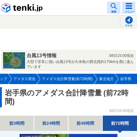
tenki.jp
検索
メニュー
現在地
台風13号情報
08日15:00現在
大型で非常に強い台風13号が久米島の西北西約170kmを西に進ん
でいます
ップ
アメダス実況
アメダス合計降雪量(前72時間)
東北地方
岩手県
岩手県のアメダス合計降雪量
(前72時
間)
08日16:00現在
前3時間
前24時間
前48時間
前72時間