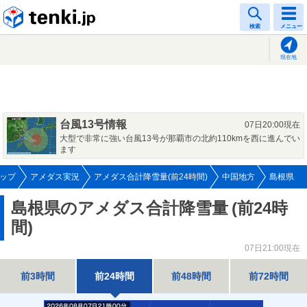
tenki.jp
検索
メニュー
現在地
台風13号情報
07日20:00現在
大型で非常に強い台風13号が那覇市の北約110kmを西に進んでい
ます
ップ
アメダス実況
アメダス合計降雪量(前24時間)
中国地方
島根県
島根県のアメダス合計降雪量
(前24時
間)
07日21:00現在
前3時間
前24時間
前48時間
前72時間