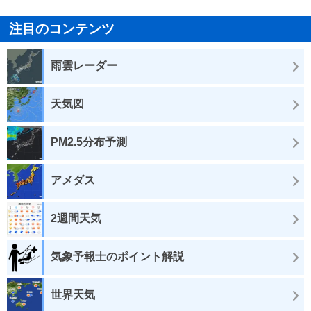
注目のコンテンツ
雨雲レーダー
天気図
PM2.5分布予測
アメダス
2週間天気
気象予報士のポイント解説
世界天気