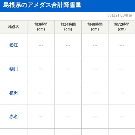
島根県のアメダス合計降雪量
07日21:00現在
前3時間
前24時間
前48時間
前72時間
地点名
(cm)
(cm)
(cm)
(cm)
---
---
---
---
松江
---
---
---
---
斐川
---
---
---
---
横田
---
---
---
---
赤名