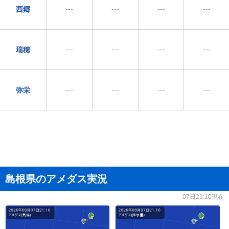
---
---
---
---
西郷
---
---
---
---
瑞穂
---
---
---
---
弥栄
島根県のアメダス実況
07日21:10現在