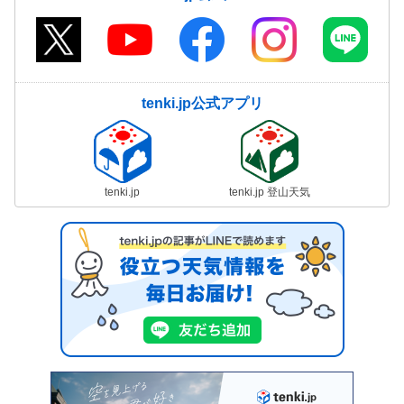
tenki.jp公式アプリ
tenki.jp
tenki.jp 登山天気