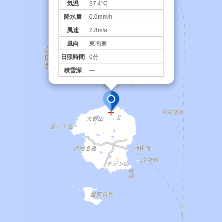
気温
27.4℃
降水量
0.0mm/h
風速
2.8m/s
風向
東南東
日照時間
0分
積雪深
---