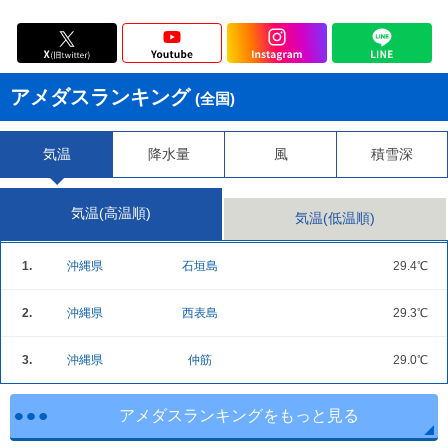
アメダスランキング
(全国)
気温
降水量
風
積雪深
気温(高温順)
気温(低温順)
1.
沖縄県
石垣島
29.4℃
2.
沖縄県
西表島
29.3℃
3.
沖縄県
仲筋
29.0℃
アメダスランキングをもっと見る