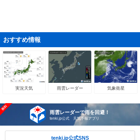
おすすめ情報
雨雲レーダー
気象衛星
実況天気
雨雲レーダーで雨を回避！
tenki.jp公式 天気予報アプリ
tenki.jp公式SNS