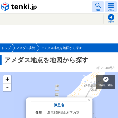
tenki.jp
検索
メニュー
現在地
トップ
アメダス実況
アメダス地点を地図から探す
アメダス地点を地図から探す
10日23:40現在
凡例はこちら
+
現在地に移動
-
×
伊是名
住所
島尻郡伊是名村字内花