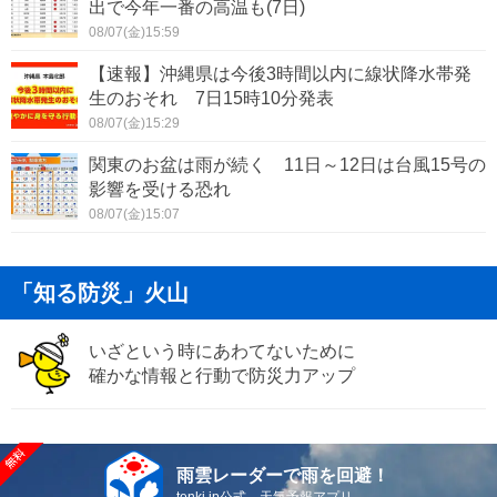
出で今年一番の高温も(7日)
08/07(金)15:59
【速報】沖縄県は今後3時間以内に線状降水帯発
生のおそれ 7日15時10分発表
08/07(金)15:29
関東のお盆は雨が続く 11日～12日は台風15号の
影響を受ける恐れ
08/07(金)15:07
「知る防災」火山
いざという時にあわてないために
確かな情報と行動で防災力アップ
雨雲レーダーで雨を回避！