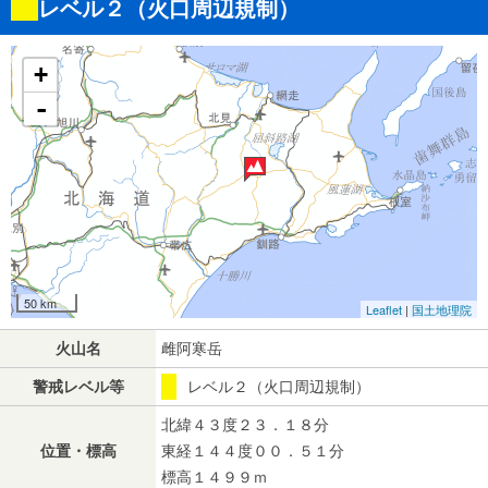
レベル２（火口周辺規制）
+
-
50 km
Leaflet
|
国土地理院
火山名
雌阿寒岳
警戒レベル等
レベル２（火口周辺規制）
北緯４３度２３．１８分
位置・標高
東経１４４度００．５１分
標高１４９９ｍ