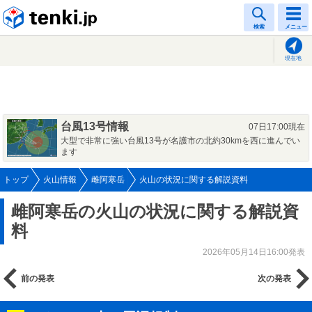
tenki.jp
検索
メニュー
現在地
台風13号情報
07日17:00現在
大型で非常に強い台風13号が名護市の北約30kmを西に進んでい
ます
トップ
火山情報
雌阿寒岳
火山の状況に関する解説資料
雌阿寒岳の火山の状況に関する解説資
料
2026年05月14日16:00発表
前の発表
次の発表