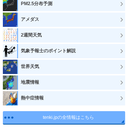
PM2.5分布予測
アメダス
2週間天気
気象予報士のポイント解説
世界天気
地震情報
熱中症情報
tenki.jpの全情報はこちら