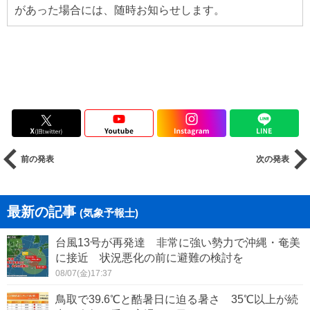
があった場合には、随時お知らせします。
前の発表
次の発表
最新の記事
(気象予報士)
台風13号が再発達 非常に強い勢力で沖縄・奄美
に接近 状況悪化の前に避難の検討を
08/07(金)17:37
鳥取で39.6℃と酷暑日に迫る暑さ 35℃以上が続