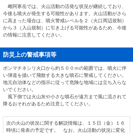
雌阿寒岳では、火山活動の活発な状況が継続しており、
今後も噴火が発生する可能性があります。火山活動がさら
に高まった場合は、噴火警戒レベルを２（火口周辺規制）
から３（入山規制）に引き上げる可能性があるため、今後
の情報に注意してください。
防災上の警戒事項等
ポンマチネシリ火口から約５００ｍの範囲では、噴火に伴
い弾道を描いて飛散する大きな噴石に警戒してください。
地元自治体などの指示に従って危険な地域には立ち入らな
いでください。
風下側では火山灰や小さな噴石が遠方まで風に流されて
降るおそれがあるため注意してください。
次の火山の状況に関する解説情報は、１５日（金）１６
時頃に発表の予定です。 なお、火山活動の状況に変化