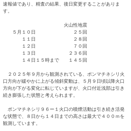
速報値であり、精査の結果、後日変更することがありま
す。
火山性地震
５月１０日 ２５回
１１日 ２８回
１２日 ７０回
１３日 ２３６回
１４日１５時まで １４５回
２０２５年９月から観測されている、ポンマチネシリ火
口方向が緩やかに上がる傾斜変動は、５月９日頃以降火口
方向が下がる変化に転じていますが、火口付近浅部は引き
続き膨張した状態と考えられます。
ポンマチネシリ９６ー１火口の噴煙活動は引き続き活発
な状態で、８日から１４日までの高さは最大で４００ｍを
観測しています。