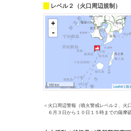
レベル２（火口周辺規制）
+
-
100 km
Leaflet
|
国
＜火口周辺警報（噴火警戒レベル２、火
６月３日から１０日１５時までの薩摩硫