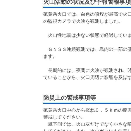
火山活動の状況及び予報警報事項
硫黄岳火口では、白色の噴煙が最高で火
の監視カメラで火映を観測しました。
火山性地震は少ない状態で経過していま
ＧＮＳＳ連続観測では、島内の一部の基
ます。
長期的には、夜間に火映が観測され、時
ていることから、火口周辺に影響を及ぼ
防災上の警戒事項等
硫黄岳火口中心から概ね０．５ｋｍの範
警戒してください。
風下側では、火山灰だけでなく小さな噴