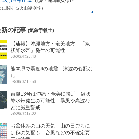
08月03日01:04
現象：連続噴火停止
火に関する火山観測報）
最新の記事
(気象予報士)
【速報】沖縄地方・奄美地方 「線
状降水帯」発生の可能性
08/06(木)23:48
熊本県で震度4の地震 津波の心配な
し
08/06(木)19:56
台風13号は沖縄・奄美に接近 線状
降水帯発生の可能性 暴風や高波な
どに厳重警戒
08/06(木)18:00
お盆休みの山の天気 山の日ごろに
は秋の気配も 台風などの不確定要