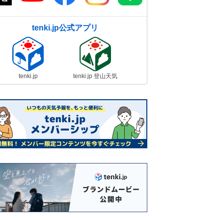
tenki.jp公式アプリ
tenki.jp
tenki.jp 登山天気