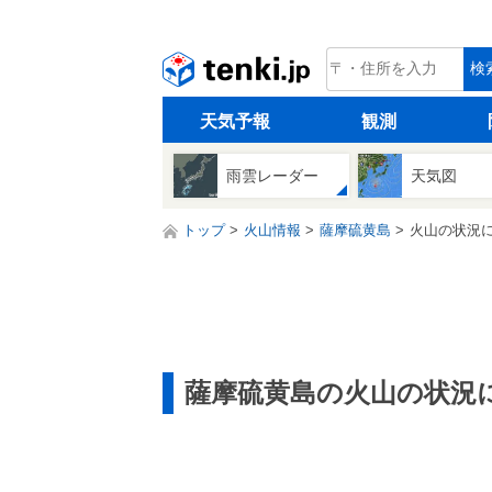
tenki.jp
検
天気予報
観測
雨雲レーダー
天気図
トップ
火山情報
薩摩硫黄島
火山の状況
薩摩硫黄島の火山の状況