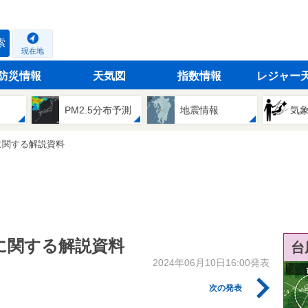
索
現在地
防災情報
天気図
指数情報
レジャー
PM2.5分布予測
地震情報
気
に関する解説資料
に関する解説資料
台
2024年06月10日16:00発表
次の発表