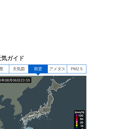
天気ガイド
星
天気図
雨雲
アメダス
PM2.5