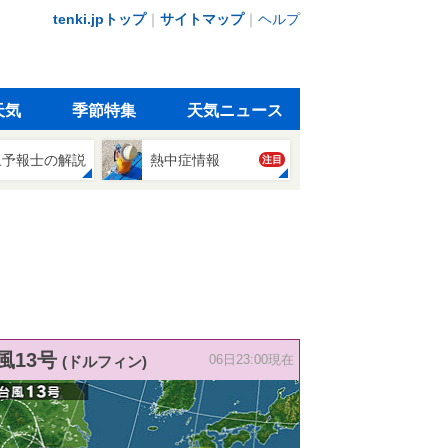
tenki.jpトップ
｜
サイトマップ
｜
ヘルプ
天気
季節特集
天気ニュース
象予報士の解説
熱中症情報
注目
風13号
(ドルフィン)
06日23:00現在