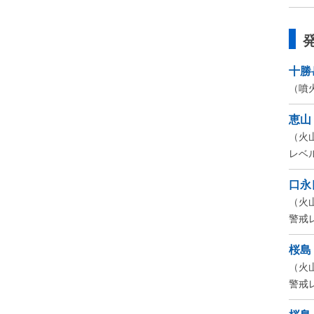
十勝
（噴
恵山
（火
レベ
口永
（火
警戒
桜島
（火
警戒