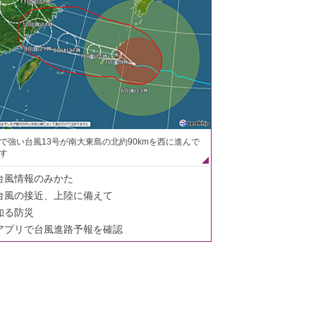
で強い台風13号が南大東島の北約90kmを西に進んで
す
台風情報のみかた
台風の接近、上陸に備えて
知る防災
アプリで台風進路予報を確認