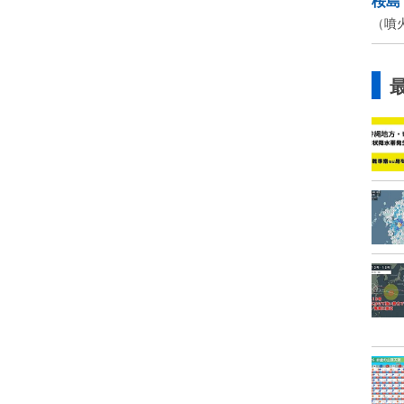
桜島
（噴