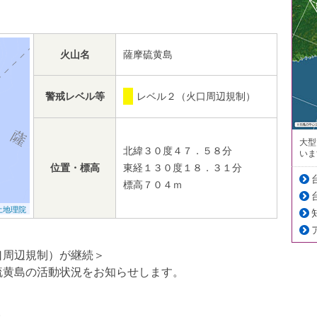
火山名
薩摩硫黄島
警戒レベル等
レベル２（火口周辺規制）
大型
北緯３０度４７．５８分
いま
位置・標高
東経１３０度１８．３１分
標高７０４ｍ
土地理院
口周辺規制）が継続＞
黄島の活動状況をお知らせします。