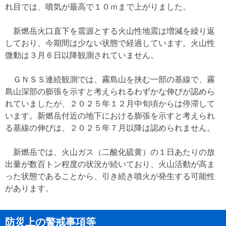
れ目では、噴気が最高で１０ｍまで上がりました。
新燃岳火口直下を震源とする火山性地震は増減を繰り返
しており、今期間は少ない状態で経過しています。火山性
微動は３月６日以降観測されていません。
ＧＮＳＳ連続観測では、霧島山を挟む一部の基線で、霧
島山深部の膨張を示すと考えられるわずかな伸びが認めら
れていましたが、２０２５年１２月中旬頃からは停滞して
います。新燃岳付近の地下における膨張を示すと考えられ
る基線の伸びは、２０２５年７月以降は認められません。
新燃岳では、火山ガス（二酸化硫黄）の１日あたりの放
出量が数百トン程度の状況が続いており、火山活動が高ま
った状態であることから、引き続き噴火が発生する可能性
があります。
防災上の警戒事項等