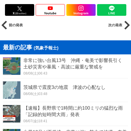
前の発表
次の発表
最新の記事
(気象予報士)
非常に強い台風13号 沖縄・奄美で影響長引く
土砂災害や暴風・高波に厳重な警戒を
08/08(土)06:43
茨城県で震度3の地震 津波の心配なし
08/08(土)03:48
【速報】長野県で1時間に約100ミリの猛烈な雨
「記録的短時間大雨」発表
08/07(金)18:41