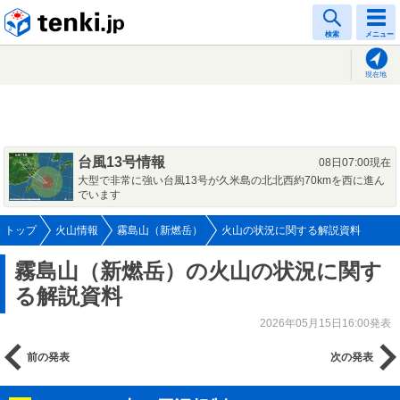
tenki.jp
検索
メニュー
現在地
台風13号情報
08日07:00現在
大型で非常に強い台風13号が久米島の北北西約70kmを西に進ん
でいます
トップ
火山情報
霧島山（新燃岳）
火山の状況に関する解説資料
霧島山（新燃岳）の火山の状況に関す
る解説資料
2026年05月15日16:00発表
前の発表
次の発表