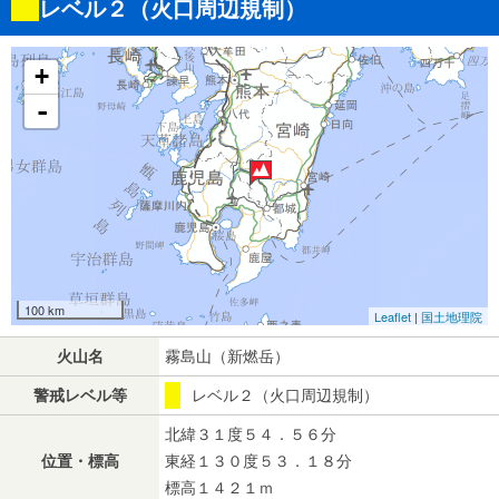
レベル２（火口周辺規制）
+
-
100 km
Leaflet
|
国土地理院
火山名
霧島山（新燃岳）
警戒レベル等
レベル２（火口周辺規制）
北緯３１度５４．５６分
位置・標高
東経１３０度５３．１８分
標高１４２１ｍ