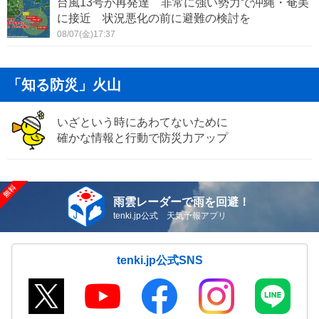
台風13号が再発達 非常に強い勢力で沖縄・奄美
に接近 状況悪化の前に避難の検討を
08/07(金)17:37
「知る防災」火山
いざという時にあわてないために
確かな情報と行動で防災力アップ
雨雲レーダーで雨を回避！
tenki.jp公式 天気予報アプリ
tenki.jp公式SNS