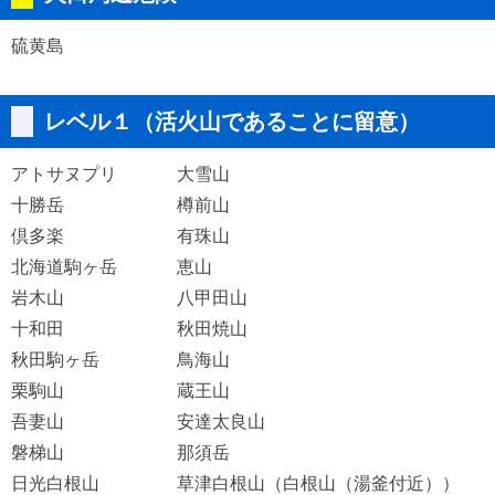
硫黄島
レベル１（活火山であることに留意）
アトサヌプリ
大雪山
十勝岳
樽前山
倶多楽
有珠山
北海道駒ヶ岳
恵山
岩木山
八甲田山
十和田
秋田焼山
秋田駒ヶ岳
鳥海山
栗駒山
蔵王山
吾妻山
安達太良山
磐梯山
那須岳
日光白根山
草津白根山（白根山（湯釜付近））