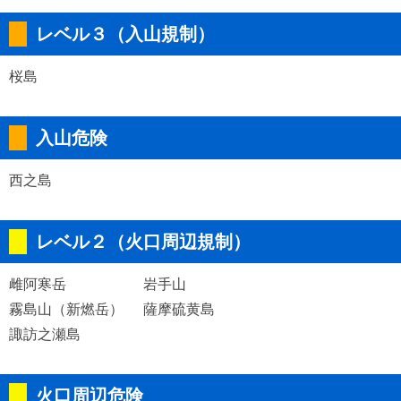
レベル３（入山規制）
桜島
入山危険
西之島
レベル２（火口周辺規制）
雌阿寒岳
岩手山
霧島山（新燃岳）
薩摩硫黄島
諏訪之瀬島
火口周辺危険