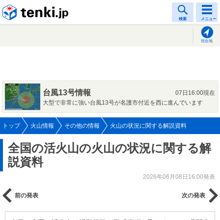
tenki.jp
検索
メニュー
現在地
台風13号情報
07日16:00現在
大型で非常に強い台風13号が名護市付近を西に進んでいます
トップ
火山情報
その他の情報
火山の状況に関する解説資料
全国の活火山の火山の状況に関する解
説資料
2026年06月08日16:00発表
前の発表
次の発表