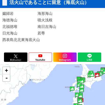
活火山であることに留意（海底火山）
孀婦岩
海形海山
海徳海山
噴火浅根
北福徳堆
南日吉海山
日光海山
若尊
西表島北北東海底火山
+
-