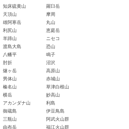
知床硫黄山
羅臼岳
天頂山
摩周
雄阿寒岳
丸山
利尻山
恵庭岳
羊蹄山
ニセコ
渡島大島
恐山
八幡平
鳴子
肘折
沼沢
燧ヶ岳
高原山
男体山
赤城山
榛名山
草津白根山
横岳
妙高山
アカンダナ山
利島
御蔵島
伊豆鳥島
三瓶山
阿武火山群
由布岳
福江火山群