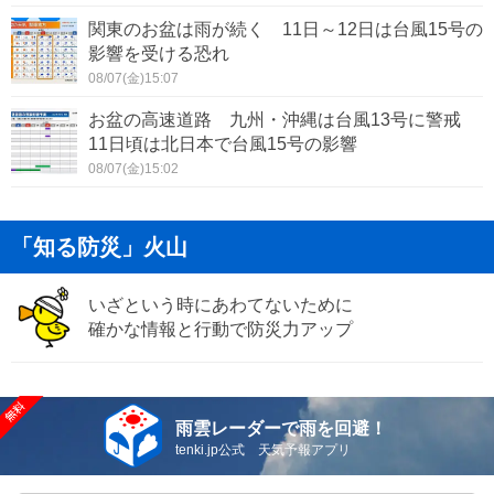
関東のお盆は雨が続く 11日～12日は台風15号の
影響を受ける恐れ
08/07(金)15:07
お盆の高速道路 九州・沖縄は台風13号に警戒
11日頃は北日本で台風15号の影響
08/07(金)15:02
「知る防災」火山
いざという時にあわてないために
確かな情報と行動で防災力アップ
雨雲レーダーで雨を回避！
tenki.jp公式 天気予報アプリ