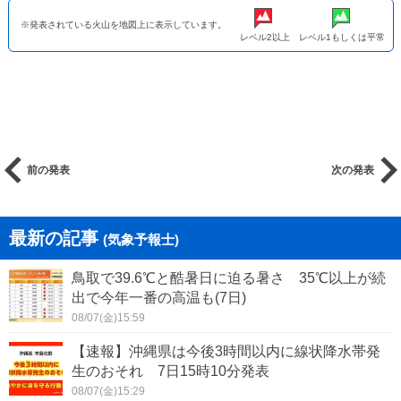
※発表されている火山を地図上に表示しています。
レベル2以上
レベル1もしくは平常
前の発表
次の発表
最新の記事
(気象予報士)
鳥取で39.6℃と酷暑日に迫る暑さ 35℃以上が続
出で今年一番の高温も(7日)
08/07(金)15:59
【速報】沖縄県は今後3時間以内に線状降水帯発
生のおそれ 7日15時10分発表
08/07(金)15:29