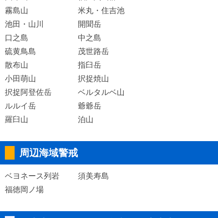
霧島山
米丸・住吉池
池田・山川
開聞岳
口之島
中之島
硫黄鳥島
茂世路岳
散布山
指臼岳
小田萌山
択捉焼山
択捉阿登佐岳
ベルタルベ山
ルルイ岳
爺爺岳
羅臼山
泊山
周辺海域警戒
ベヨネース列岩
須美寿島
福徳岡ノ場