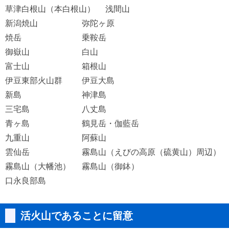
草津白根山（本白根山）
浅間山
新潟焼山
弥陀ヶ原
焼岳
乗鞍岳
御嶽山
白山
富士山
箱根山
伊豆東部火山群
伊豆大島
新島
神津島
三宅島
八丈島
青ヶ島
鶴見岳・伽藍岳
九重山
阿蘇山
雲仙岳
霧島山（えびの高原（硫黄山）周辺）
霧島山（大幡池）
霧島山（御鉢）
口永良部島
活火山であることに留意