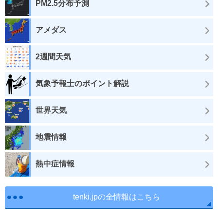
PM2.5分布予測
アメダス
2週間天気
気象予報士のポイント解説
世界天気
地震情報
熱中症情報
tenki.jpの全情報はこちら