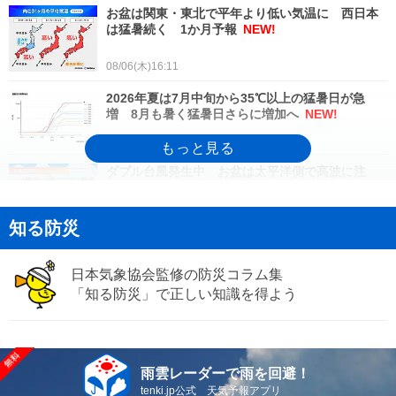
お盆は関東・東北で平年より低い気温に 西日本
は猛暑続く 1か月予報
NEW!
08/06(木)16:11
2026年夏は7月中旬から35℃以上の猛暑日が急
増 8月も暑く猛暑日さらに増加へ
NEW!
08/06(木)15:52
ダブル台風発生中 お盆は太平洋側で高波に注
意 沖縄は大雨・暴風・高波に厳重警戒
08/06(木)13:48
知る防災
台風13号が9日頃にかけて沖縄に接近 九州から東
海は猛暑が続く 2週間天気予報
日本気象協会監修の防災コラム集
「知る防災」で正しい知識を得よう
08/06(木)11:52
近畿は台風13号の間接的な影響 8日頃まで高波に
注意 40℃に迫る暑さの所も
08/06(木)11:24
雨雲レーダーで雨を回避！
tenki.jp公式 天気予報アプリ