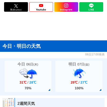
今日・明日の天気
06日17:00発表
今日
明日
06日
07日
(
木
)
(
金
)
31℃
/
28℃
29℃
/
27℃
70%
100%
2週間天気