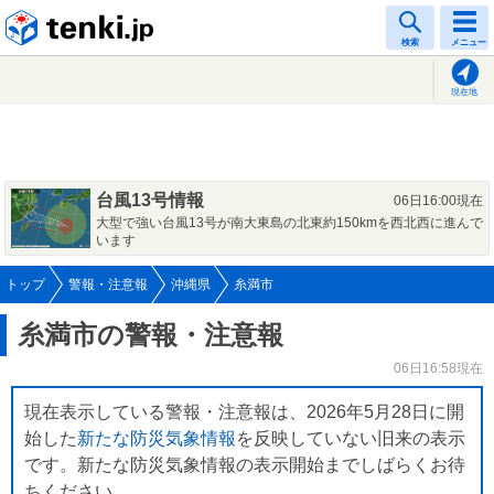
tenki.jp
検索
メニュー
現在地
台風13号情報
06日16:00現在
大型で強い台風13号が南大東島の北東約150kmを西北西に進んで
います
トップ
警報・注意報
沖縄県
糸満市
糸満市の警報・注意報
06日16:58現在
現在表示している警報・注意報は、2026年5月28日に開
始した
新たな防災気象情報
を反映していない旧来の表示
です。新たな防災気象情報の表示開始までしばらくお待
ちください。