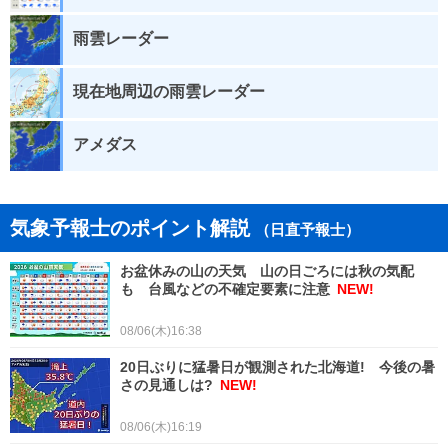
雨雲レーダー
現在地周辺の雨雲レーダー
アメダス
気象予報士のポイント解説
（日直予報士）
お盆休みの山の天気 山の日ごろには秋の気配
も 台風などの不確定要素に注意
NEW!
08/06(木)16:38
20日ぶりに猛暑日が観測された北海道! 今後の暑
さの見通しは?
NEW!
08/06(木)16:19