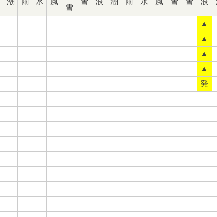
潮
雨
水
風
雪
浪
潮
雨
水
風
雪
雪
浪
雪
▲
▲
▲
▲
発