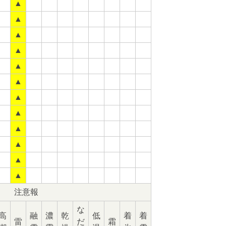
▲
▲
▲
▲
▲
▲
▲
▲
▲
▲
▲
▲
注意報
な
高
融
濃
乾
低
着
着
雷
だ
霜