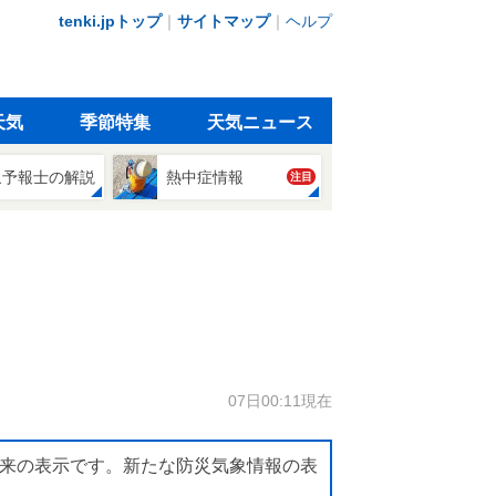
tenki.jpトップ
｜
サイトマップ
｜
ヘルプ
天気
季節特集
天気ニュース
象予報士の解説
熱中症情報
注目
07日00:11現在
来の表示です。新たな防災気象情報の表