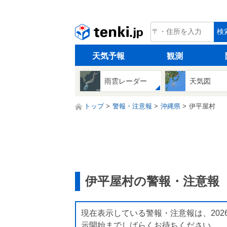
tenki.jp
検
天気予報
観測
雨雲レーダー
天気図
トップ
警報・注意報
沖縄県
伊平屋村
伊平屋村の警報・注意報
現在表示している警報・注意報は、202
示開始までしばらくお待ちください。