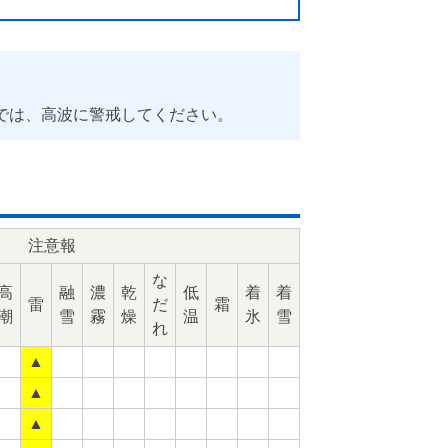
では、高波に警戒してください。
注意報
な
高
融
濃
乾
低
着
着
雷
だ
霜
潮
雪
霧
燥
温
氷
雪
れ
▲
▲
▲