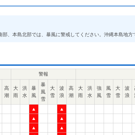
南部、本島北部では、暴風に警戒してください。沖縄本島地方
警報
暴
高
大
洪
暴
大
波
高
大
洪
強
風
大
波
風
潮
雨
水
風
雪
浪
潮
雨
水
風
雪
雪
浪
雪
▲
▲
▲
▲
▲
▲