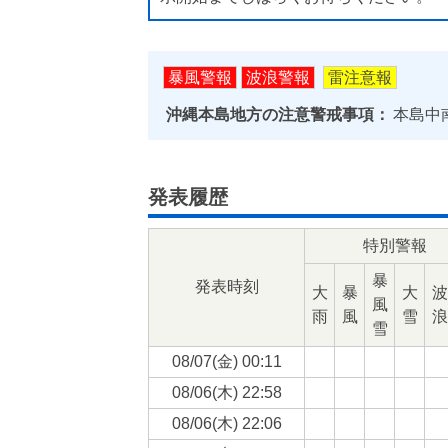
暴風警報
波浪警報
雷注意報
沖縄本島地方の注意警戒事項：
本島中
発表履歴
特別警報
暴
発表時刻
大
暴
大
波
風
雨
風
雪
浪
雪
08/07(
金
) 00:11
08/06(
木
) 22:58
08/06(
木
) 22:06