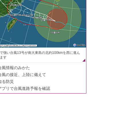
で強い台風13号が南大東島の北約100kmを西に進ん
ます
台風情報のみかた
台風の接近、上陸に備えて
知る防災
アプリで台風進路予報を確認