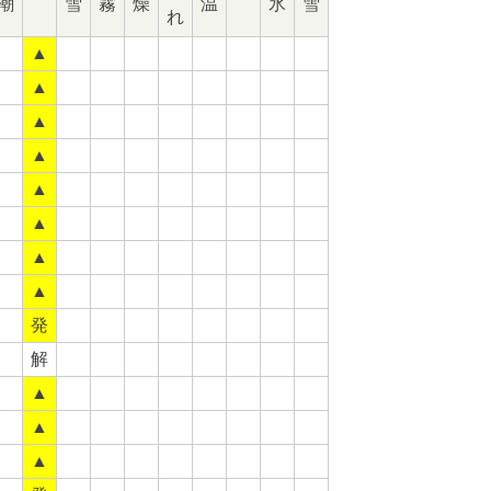
潮
雪
霧
燥
温
氷
雪
れ
▲
▲
▲
▲
▲
▲
▲
▲
発
解
▲
▲
▲