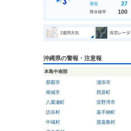
27
最低
100
降水確率
2週間天気
雨雲レーダ
沖縄県の警報・注意報
本島中南部
那覇市
浦添市
南城市
西原町
八重瀬町
宜野湾市
読谷村
嘉手納町
中城村
渡嘉敷村