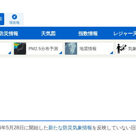
索
現在地
防災情報
天気図
指数情報
レジャー
PM2.5分布予測
地震情報
気
6年5月28日に開始した
新たな防災気象情報
を反映していない旧