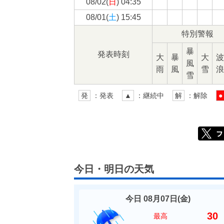
08/02(
日
) 04:35
08/01(
土
) 15:45
特別警報
暴
発表時刻
大
暴
大
波
風
雨
風
雪
浪
雪
発
：発表
▲
：継続中
解
：解除
●
今日・明日の天気
今日 08月07日(
金
)
30
最高