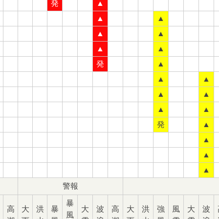
発
▲
▲
▲
▲
▲
▲
▲
発
▲
▲
▲
▲
▲
▲
▲
発
▲
▲
▲
▲
警報
暴
高
大
洪
暴
大
波
高
大
洪
強
風
大
波
風