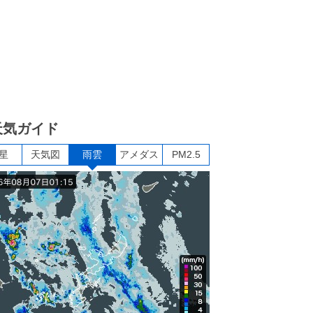
天気ガイド
星
天気図
雨雲
アメダス
PM2.5