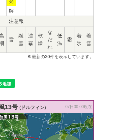
発
解
注意報
な
高
融
濃
乾
低
着
着
雷
だ
霜
潮
雪
霧
燥
温
氷
雪
れ
※最新の30件を表示しています。
風13号
(ドルフィン)
07日00:00現在