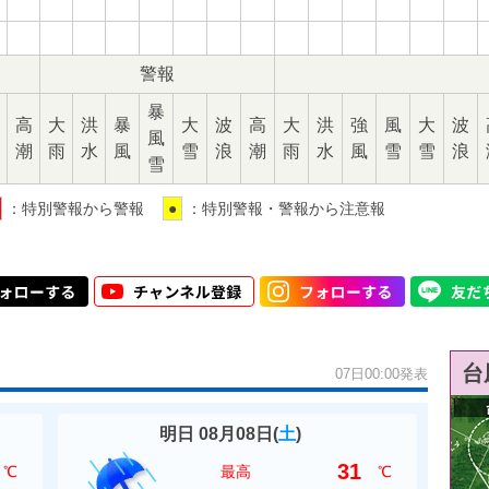
警報
暴
高
大
洪
暴
大
波
高
大
洪
強
風
大
波
風
潮
雨
水
風
雪
浪
潮
雨
水
風
雪
雪
浪
雪
：特別警報から警報
●
：特別警報・警報から注意報
台
07日00:00発表
明日 08月08日(
土
)
31
℃
最高
℃