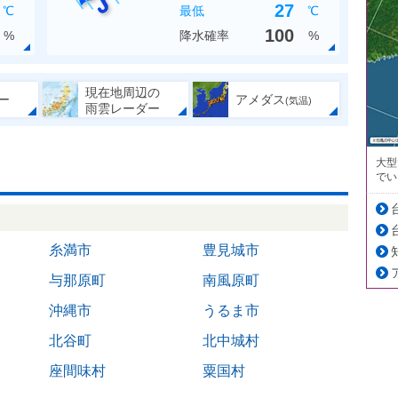
27
℃
最低
℃
100
%
降水確率
%
現在地周辺の
ー
アメダス
(気温)
雨雲レーダー
大型
でい
糸満市
豊見城市
与那原町
南風原町
沖縄市
うるま市
北谷町
北中城村
座間味村
粟国村