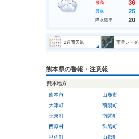
36
最高
25
最低
20
降水確率
2週間天気
雨雲レーダ
熊本県の警報・注意報
熊本地方
熊本市
山鹿市
大津町
菊陽町
玉東町
南関町
西原村
御船町
甲佐町
山都町