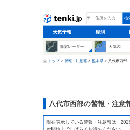
tenki.jp
検
天気予報
観測
雨雲レーダー
天気図
トップ
警報・注意報
熊本県
八代市西部
八代市西部の警報・注意
現在表示している警報・注意報は、202
示開始までしばらくお待ちください。