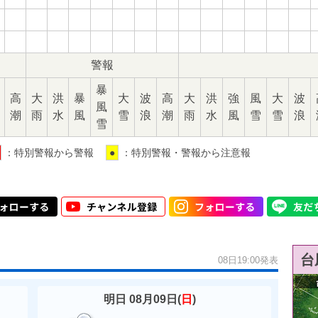
警報
暴
高
大
洪
暴
大
波
高
大
洪
強
風
大
波
風
潮
雨
水
風
雪
浪
潮
雨
水
風
雪
雪
浪
雪
：特別警報から警報
●
：特別警報・警報から注意報
台
08日19:00発表
明日 08月09日(
日
)