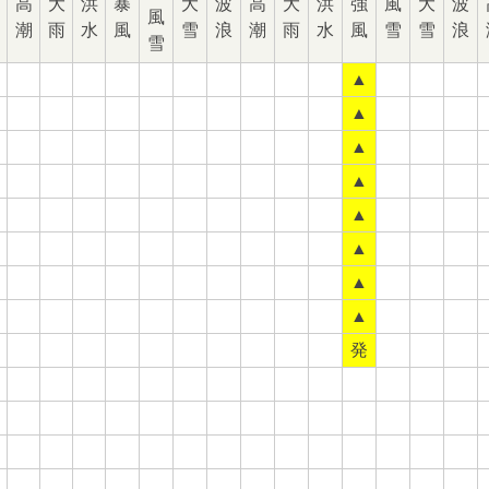
高
大
洪
暴
大
波
高
大
洪
強
風
大
波
風
潮
雨
水
風
雪
浪
潮
雨
水
風
雪
雪
浪
雪
▲
▲
▲
▲
▲
▲
▲
▲
発