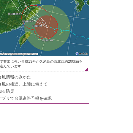
で非常に強い台風13号が久米島の西北西約200kmを
進んでいます
台風情報のみかた
台風の接近、上陸に備えて
知る防災
アプリで台風進路予報を確認