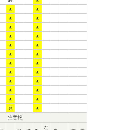
▲
▲
▲
▲
▲
▲
▲
▲
▲
▲
▲
▲
▲
▲
▲
▲
▲
▲
▲
▲
▲
▲
発
▲
注意報
な