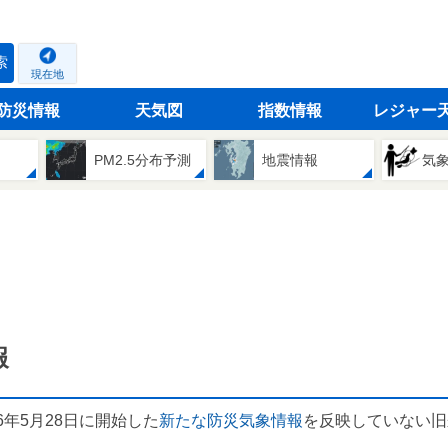
索
現在地
防災情報
天気図
指数情報
レジャー
PM2.5分布予測
地震情報
気
報
6年5月28日に開始した
新たな防災気象情報
を反映していない旧