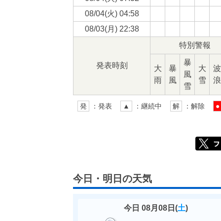
08/04(
火
) 04:58
08/03(
月
) 22:38
特別警報
暴
発表時刻
大
暴
大
波
風
雨
風
雪
浪
雪
発
：発表
▲
：継続中
解
：解除
●
今日・明日の天気
今日 08月08日(
土
)