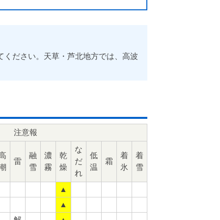
てください。天草・芦北地方では、高波
注意報
な
高
融
濃
乾
低
着
着
雷
だ
霜
潮
雪
霧
燥
温
氷
雪
れ
▲
▲
解
▲