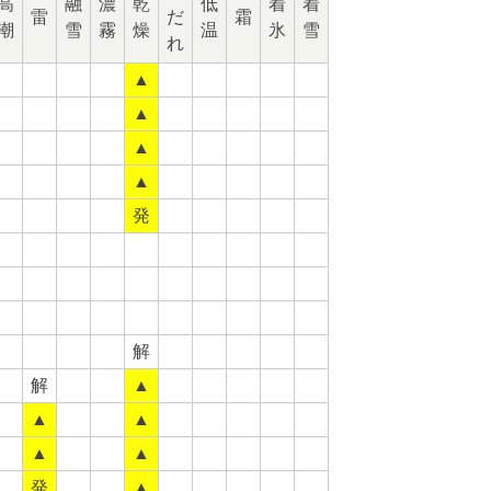
高
融
濃
乾
低
着
着
雷
だ
霜
潮
雪
霧
燥
温
氷
雪
れ
▲
▲
▲
▲
発
解
解
▲
▲
▲
▲
▲
発
▲