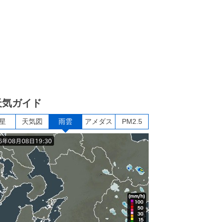
天気ガイド
星
天気図
雨雲
アメダス
PM2.5