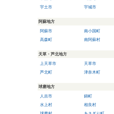
宇土市
宇城市
阿蘇地方
阿蘇市
南小国町
高森町
南阿蘇村
天草・芦北地方
上天草市
天草市
芦北町
津奈木町
球磨地方
人吉市
錦町
水上村
相良村
球磨村
あさぎり町