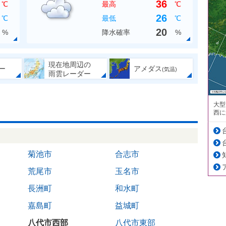
36
℃
最高
℃
26
℃
最低
℃
20
%
降水確率
%
現在地周辺の
ー
アメダス
(気温)
雨雲レーダー
大型
西に
菊池市
合志市
荒尾市
玉名市
長洲町
和水町
嘉島町
益城町
八代市西部
八代市東部