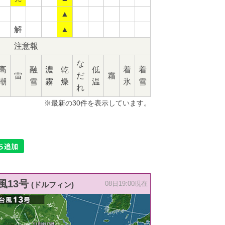
▲
解
▲
注意報
な
高
融
濃
乾
低
着
着
雷
だ
霜
潮
雪
霧
燥
温
氷
雪
れ
※最新の30件を表示しています。
風13号
(ドルフィン)
08日19:00現在