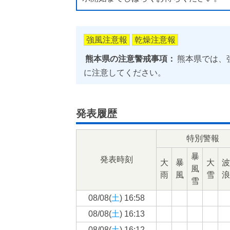
強風注意報
乾燥注意報
熊本県の注意警戒事項：
熊本県では、
に注意してください。
発表履歴
特別警報
暴
発表時刻
大
暴
大
波
風
雨
風
雪
浪
雪
08/08(
土
) 16:58
08/08(
土
) 16:13
08/08(
土
) 16:12