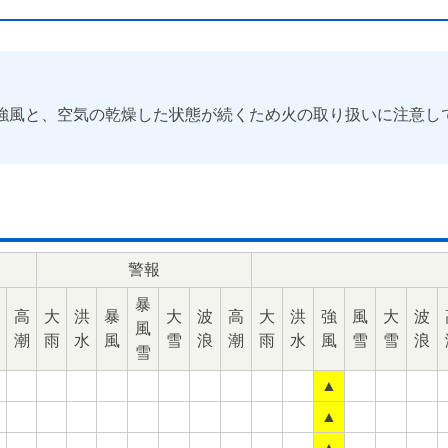
強風と、空気の乾燥した状態が続くため火の取り扱いに注意し
警報
暴
高
大
洪
暴
大
波
高
大
洪
強
風
大
波
風
潮
雨
水
風
雪
浪
潮
雨
水
風
雪
雪
浪
雪
▲
▲
▲