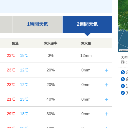
1時間天気
2週間天気
気温
降水確率
降水量
23℃
18℃
0%
12mm
大型
西に
23℃
12℃
20%
0mm
5
日の入｜18:47
23℃
12℃
20%
0mm
12
18
24
6
日の入｜18:46
21℃
13℃
40%
0mm
12
18
24
20%
20%
10%
7
日の入｜18:44
0㎜
0㎜
0㎜
29℃
18℃
30%
0mm
12
18
24
20%
10%
10%
8
日の入｜18:43
0㎜
0㎜
0㎜