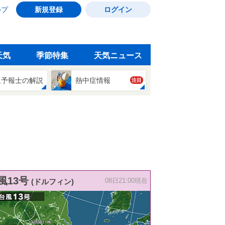
ルプ
新規登録
ログイン
天気
季節特集
天気ニュース
象予報士の解説
熱中症情報
注目
風13号
(ドルフィン)
08日21:00現在