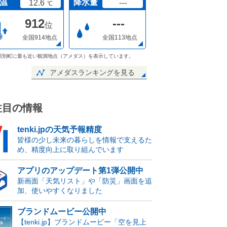
温
降水量
12.6
---
℃
912
---
位
全国914地点
全国113地点
頓別町に最も近い観測地点（アメダス）を表示しています。
アメダスランキングを見る
注目の情報
tenki.jpの天気予報精度
皆様の少し未来の暮らしを情報で支えるた
め、精度向上に取り組んでいます
アプリのアップデート第1弾公開中
新画面「天気リスト」や「防災」画面を追
加、使いやすくなりました
ブランドムービー公開中
【tenki.jp】ブランドムービー「空を見上