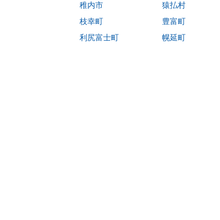
稚内市
猿払村
枝幸町
豊富町
利尻富士町
幌延町