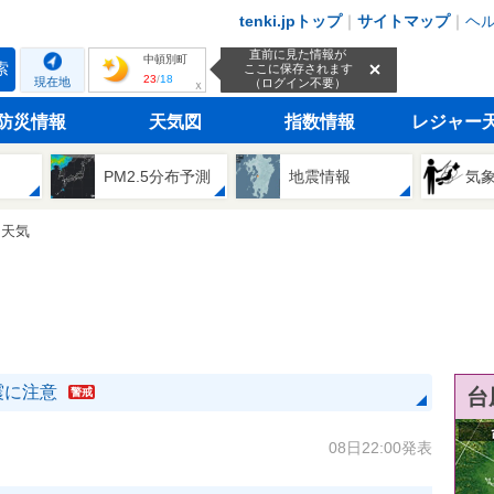
tenki.jpトップ
｜
サイトマップ
｜
ヘ
直前に見た情報が
中頓別町
索
ここに保存されます
23
/
18
現在地
（ログイン不要）
ｘ
防災情報
天気図
指数情報
レジャー
PM2.5分布予測
地震情報
気
間天気
震に注意
台
警戒
08日22:00発表