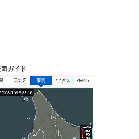
天気ガイド
星
天気図
雨雲
アメダス
PM2.5