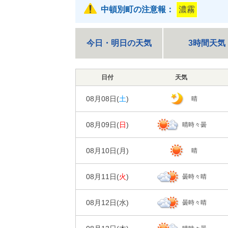
中頓別町の注意報：
濃霧
今日・明日の天気
3時間天気
日付
天気
08月08日(
土
)
晴
08月09日(
日
)
晴時々曇
日の出/入
日の出｜04:2
08月10日(
月
)
晴
00
06
時刻
日の出/入
天気
日の出｜04:2
08月11日(
火
)
曇時々晴
00
06
時刻
20%
降水確率
日の出/入
天気
日の出｜04:2
0㎜
降水量
08月12日(
水
)
曇時々晴
00
06
時刻
20%
降水確率
日の出/入
気温
天気
日の出｜04:2
0㎜
降水量