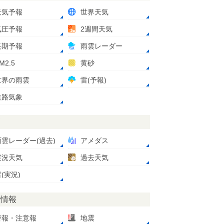
天気予報
世界天気
気圧予報
2週間天気
長期予報
雨雲レーダー
M2.5
黄砂
世界の雨雲
雷(予報)
道路気象
測
雨雲レーダー(過去)
アメダス
実況天気
過去天気
(実況)
災情報
警報・注意報
地震