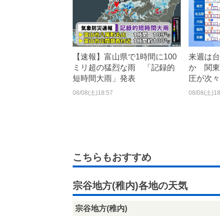
【速報】富山県で1時間に100
来週は台
ミリ超の猛烈な雨 「記録的
か 関東
短時間大雨」発表
圧が次々
08/08(土)18:57
08/08(土)18
こちらもおすすめ
宗谷地方(稚内)各地の天気
宗谷地方(稚内)