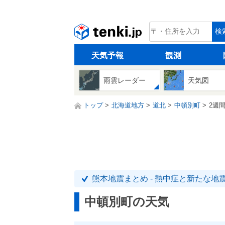
tenki.jp
検
天気予報
観測
雨雲レーダー
天気図
トップ
北海道地方
道北
中頓別町
2週
熊本地震まとめ - 熱中症と新たな地
中頓別町の天気