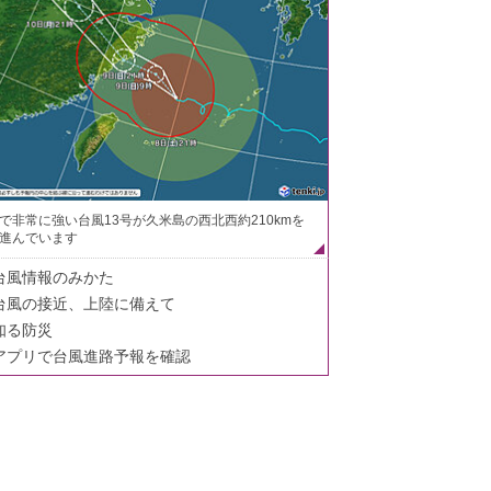
で非常に強い台風13号が久米島の西北西約210kmを
進んでいます
台風情報のみかた
台風の接近、上陸に備えて
知る防災
アプリで台風進路予報を確認