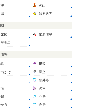
津波
火山
台風
知る防災
気図
天気図
気象衛星
世界衛星
数情報
洗濯
服装
お出かけ
星空
傘
紫外線
体感
洗車
睡眠
不快
汗かき
冷房