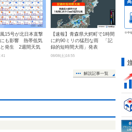
高
※中
風15号が北日本直撃
【速報】青森県大鰐町で1時間
にも影響 熱帯低気
に約90ミリの猛烈な雨 「記
と発生 2週間天気
録的短時間大雨」発表
:41
08/08(土)16:55
解説記事一覧