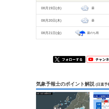
08月19日(
水
)
曇
風
95%
92%
1m/s
1m/s
湿度
08月20日(
木
)
曇
風
1m/s
1m/s
08月21日(
金
)
曇のち雨
気象予報士のポイント解説
(日直予