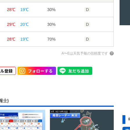
28℃
19℃
30%
D
71%
85%
96%
2m/s
2m/s
1m/s
29℃
20℃
30%
D
2m/s
1m/s
1m/s
28℃
19℃
70%
D
A〜Eは天気予報の信頼度です
報士)