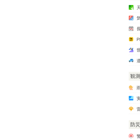
P
観
雷
防