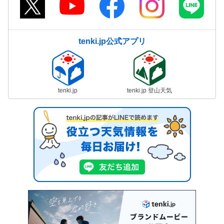
tenki.jp公式アプリ
tenki.jp
tenki.jp 登山天気