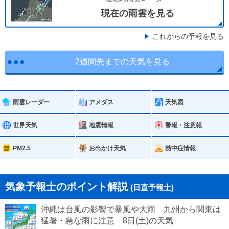
現在の雨雲を見る
これからの予報を見る
2週間先までの天気を見る
雨雲レーダー
アメダス
天気図
世界天気
地震情報
警報・注意報
PM2.5
お出かけ天気
熱中症情報
気象予報士のポイント解説
(日直予報士)
沖縄は台風の影響で暴風や大雨 九州から関東は
猛暑・急な雨に注意 8日(土)の天気