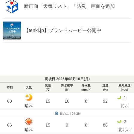
新画面「天気リスト」「防災」画面を追加
【tenki.jp】ブランドムービー公開中
明後日 2026年08月10日(
月
)
気温
降水確率
降水量
湿度
風向風速
時刻
天気
(℃)
(%)
(mm/h)
(%)
(m/s)
1
03
15
10
0
92
晴れ
北西
日の出｜04:28
2
06
15
0
0
86
晴れ
北北西