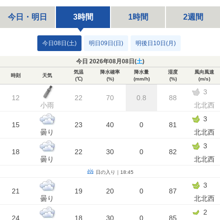
今日・明日
3時間
1時間
2週間
今日08日(土)
明日09日(日)
明後日10日(月)
今日 2026年08月08日(
土
)
気温
降水確率
降水量
湿度
風向風速
時刻
天気
(℃)
(%)
(mm/h)
(%)
(m/s)
3
12
22
70
0.8
88
小雨
北北西
3
15
23
40
0
81
曇り
北北西
3
18
22
30
0
82
曇り
北北西
日の入り｜18:45
3
21
19
20
0
87
曇り
北北西
2
24
18
30
0
85