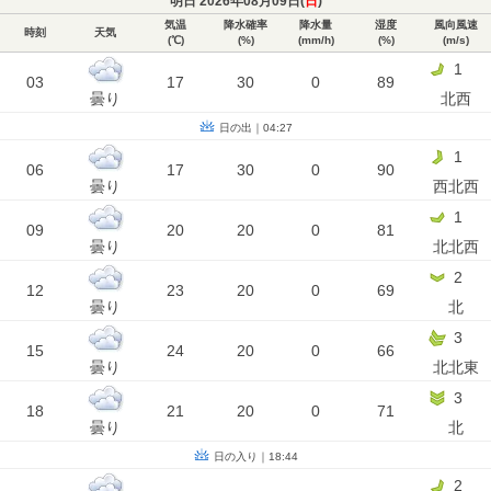
明日 2026年08月09日(
日
)
気温
降水確率
降水量
湿度
風向風速
時刻
天気
(℃)
(%)
(mm/h)
(%)
(m/s)
1
03
17
30
0
89
曇り
北西
日の出｜04:27
1
06
17
30
0
90
曇り
西北西
1
09
20
20
0
81
曇り
北北西
2
12
23
20
0
69
曇り
北
3
15
24
20
0
66
曇り
北北東
3
18
21
20
0
71
曇り
北
日の入り｜18:44
2