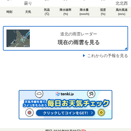
曇り
北北西
気温
降水確率
降水量
湿度
風向風速
時刻
天気
(℃)
(%)
(mm/h)
(%)
(m/s)
道北の雨雲レーダー
現在の雨雲を見る
これからの予報を見る