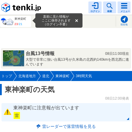
tenki.jp
ログイン
検索
メニュー
直前に見た情報が
東神楽町
ここに保存されます
23
/
21
（ログイン不要）
現在地
台風13号情報
08日11:00現在
大型で非常に強い台風13号が久米島の北西約140kmを西北西に進
んでいます
トップ
北海道地方
道北
東神楽町
3時間天気
東神楽町の天気
08日12:00発表
東神楽町に注意報が出ています
雷
雷レーダーで落雷情報を見る