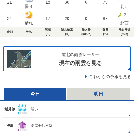
21
18
30
0
79
曇り
北西
2
24
17
20
0
87
晴れ
北西
気温
降水確率
降水量
湿度
風向風速
時刻
天気
(℃)
(%)
(mm/h)
(%)
(m/s)
道北の雨雲レーダー
現在の雨雲を見る
これからの予報を見る
今日
明日
紫外線
弱い
洗濯
部屋干し推奨