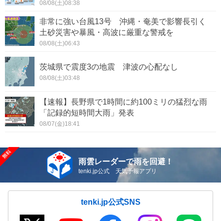
08/08(土)08:38
非常に強い台風13号 沖縄・奄美で影響長引く
土砂災害や暴風・高波に厳重な警戒を
08/08(土)06:43
茨城県で震度3の地震 津波の心配なし
08/08(土)03:48
【速報】長野県で1時間に約100ミリの猛烈な雨
「記録的短時間大雨」発表
08/07(金)18:41
雨雲レーダーで雨を回避！
tenki.jp公式 天気予報アプリ
tenki.jp公式SNS