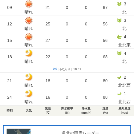
3
09
21
0
0
67
晴れ
北
3
12
25
0
0
56
晴れ
北
4
15
27
0
0
56
晴れ
北北東
4
18
22
0
0
68
晴れ
北
日の入り｜18:42
2
21
18
0
0
80
晴れ
北北西
1
24
16
0
0
88
晴れ
北北西
気温
降水確率
降水量
湿度
風向風速
時刻
天気
(℃)
(%)
(mm/h)
(%)
(m/s)
道北の雨雲レーダー