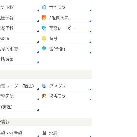
天気予報
世界天気
気圧予報
2週間天気
長期予報
雨雲レーダー
M2.5
黄砂
世界の雨雲
雷(予報)
道路気象
測
雨雲レーダー(過去)
アメダス
実況天気
過去天気
(実況)
災情報
警報・注意報
地震