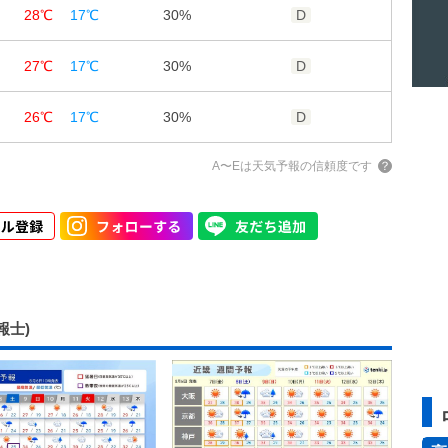
28℃
17℃
30%
D
67%
83%
98%
2m/s
1m/s
1m/s
27℃
17℃
30%
D
2m/s
1m/s
1m/s
26℃
17℃
30%
D
A〜Eは天気予報の信頼度です
報士)