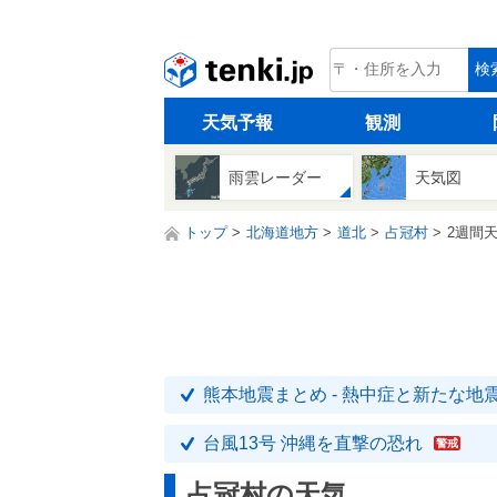
tenki.jp
検
天気予報
観測
雨雲レーダー
天気図
トップ
北海道地方
道北
占冠村
2週間
熊本地震まとめ - 熱中症と新たな地
台風13号 沖縄を直撃の恐れ
警戒
占冠村の天気