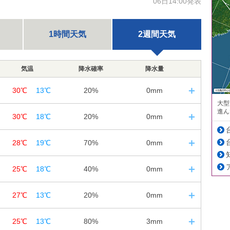
06日14:00発表
1時間天気
2週間天気
気温
降水確率
降水量
30℃
13℃
20%
0mm
大型
6
日の入｜18:46
進ん
30℃
18℃
20%
0mm
12
18
24
---
---
7
日の入｜18:45
28℃
19℃
70%
0mm
12
18
24
---
---
20%
8
日の入｜18:43
---
---
0㎜
25℃
18℃
40%
0mm
12
18
24
10%
10%
20%
9
日の入｜18:42
0㎜
0㎜
0㎜
27℃
13℃
20%
0mm
12
18
24
40%
70%
30%
80%
96%
0
日の入｜18:41
0㎜
0.8㎜
0㎜
25℃
13℃
80%
3mm
12
18
24
---