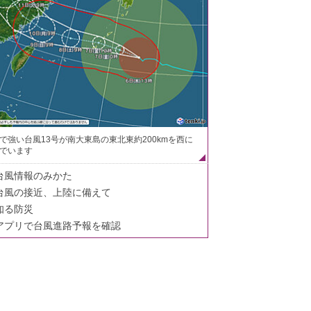
で強い台風13号が南大東島の東北東約200kmを西に
でいます
台風情報のみかた
台風の接近、上陸に備えて
知る防災
アプリで台風進路予報を確認