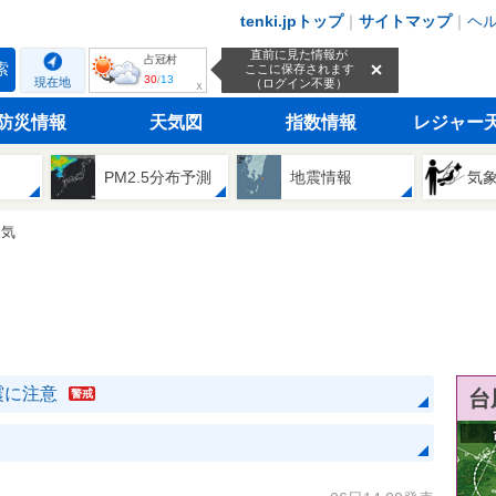
tenki.jpトップ
｜
サイトマップ
｜
ヘ
直前に見た情報が
占冠村
索
ここに保存されます
30
/
13
現在地
（ログイン不要）
ｘ
防災情報
天気図
指数情報
レジャー
PM2.5分布予測
地震情報
気
天気
震に注意
台
警戒