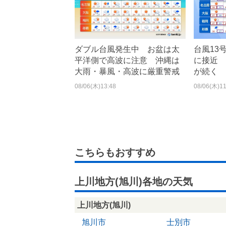
ダブル台風発生中 お盆は太
台風13
平洋側で高波に注意 沖縄は
に接近 
大雨・暴風・高波に厳重警戒
が続く 
08/06(木)13:48
08/06(木)11
こちらもおすすめ
上川地方(旭川)各地の天気
上川地方(旭川)
旭川市
士別市