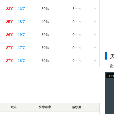
30%
40%
30%
61%
77%
95%
2m/s
1m/s
1
日の入｜18:39
0㎜
0㎜
0㎜
23℃
16℃
80%
3mm
12
18
24
10%
10%
10%
69%
88%
94%
4m/s
2m/s
1m/s
2
日の入｜18:38
0㎜
0㎜
0㎜
25℃
18℃
40%
0mm
12
18
24
30%
80%
40%
68%
80%
93%
3m/s
2m/s
2m/s
4
日の入｜18:36
0㎜
3㎜
0㎜
26℃
19℃
30%
0mm
12
18
24
30%
40%
40%
45%
66%
90%
2m/s
2m/s
1m/s
5
日の入｜18:35
0㎜
0㎜
0㎜
27℃
17℃
30%
0mm
12
18
24
40%
40%
40%
60%
77%
95%
3m/s
2m/s
2m/s
6
日の入｜18:34
0㎜
0㎜
0㎜
27℃
18℃
30%
0mm
12
18
24
30%
30%
30%
衛
68%
79%
93%
2m/s
2m/s
2m/s
7
日の入｜18:32
0㎜
0㎜
0㎜
12
18
24
20%
30%
30%
71%
81%
93%
4m/s
4m/s
2m/s
0㎜
0㎜
0㎜
20%
30%
30%
68%
78%
97%
3m/s
3m/s
2m/s
0㎜
0㎜
0㎜
気温
67%
降水確率
84%
信頼度
98%
2m/s
1m/s
1m/s