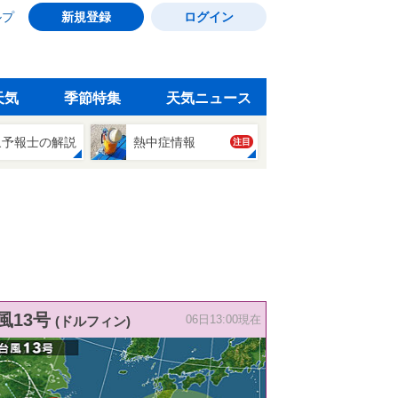
ルプ
新規登録
ログイン
天気
季節特集
天気ニュース
象予報士の解説
熱中症情報
注目
風13号
(ドルフィン)
06日13:00現在