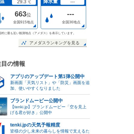
温
降水量
29.3
---
℃
663
---
位
全国915地点
全国36地点
冠村に最も近い観測地点（アメダス）を表示しています。
アメダスランキングを見る
注目の情報
アプリのアップデート第1弾公開中
新画面「天気リスト」や「防災」画面を追
加、使いやすくなりました
ブランドムービー公開中
【tenki.jp】ブランドムービー「空を見上
げる君が好き」公開中
tenki.jpの天気予報精度
皆様の少し未来の暮らしを情報で支えるた