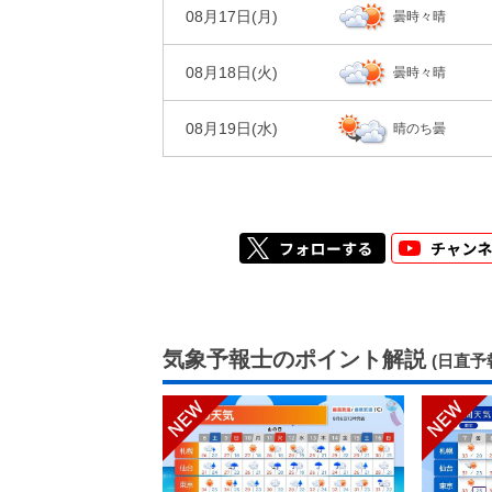
08月17日(
月
)
曇時々晴
風
98%
95%
1m/s
1m/s
湿度
08月18日(
火
)
曇時々晴
風
1m/s
1m/s
08月19日(
水
)
晴のち曇
気象予報士のポイント解説
(日直予