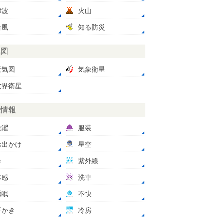
津波
火山
台風
知る防災
気図
天気図
気象衛星
世界衛星
数情報
洗濯
服装
お出かけ
星空
傘
紫外線
体感
洗車
睡眠
不快
汗かき
冷房