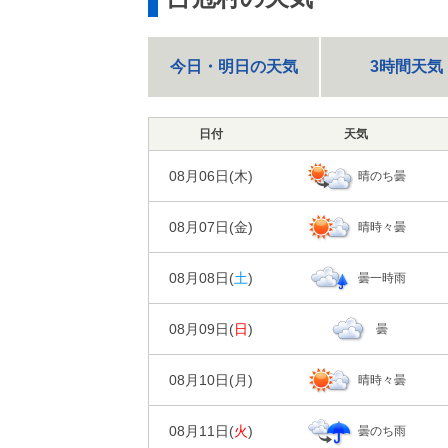
今日・明日の天気
3時間天気
日付
天気
08月06日(
木
)
晴のち曇
日の出/入
日の出｜04:2
08月07日(
金
)
晴時々曇
00
06
時刻
日の出/入
---
天気
日の出｜04:2
08月08日(
土
)
曇一時雨
00
06
時刻
---
降水確率
日の出/入
天気
日の出｜04:2
---
降水量
08月09日(
日
)
曇
00
06
時刻
20%
降水確率
日の出/入
気温
天気
日の出｜04:2
0㎜
降水量
08月10日(
月
)
晴時々曇
00
06
時刻
20%
降水確率
湿度
日の出/入
気温
天気
日の出｜04:3
0㎜
降水量
08月11日(
火
)
曇のち雨
00
06
時刻
---
---