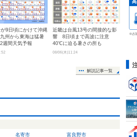
高
号が9日頃にかけて沖縄
近畿は台風13号の間接的な影
※占
九州から東海は猛暑
響 8日頃まで高波に注意
2週間天気予報
40℃に迫る暑さの所も
:52
08/06(木)11:24
解説記事一覧
名寄市
富良野市