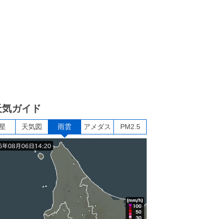
天気ガイド
星
天気図
雨雲
アメダス
PM2.5