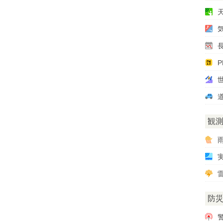
P
観
雷
防