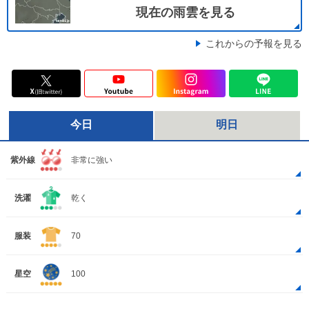
現在の雨雲を見る
これからの予報を見る
今日
明日
紫外線
非常に強い
洗濯
乾く
服装
70
星空
100