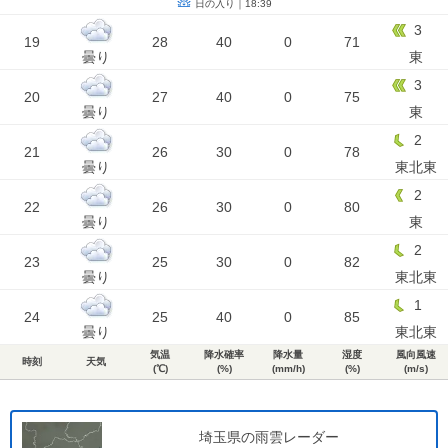
日の入り｜18:39
3
19
28
40
0
71
曇り
東
3
20
27
40
0
75
曇り
東
2
21
26
30
0
78
曇り
東北東
2
22
26
30
0
80
曇り
東
2
23
25
30
0
82
曇り
東北東
1
24
25
40
0
85
曇り
東北東
気温
降水確率
降水量
湿度
風向風速
時刻
天気
(℃)
(%)
(mm/h)
(%)
(m/s)
埼玉県の雨雲レーダー