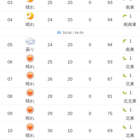
03
25
20
0
93
晴れ
南東
1
04
24
20
0
94
晴れ
南南東
日の出｜04:55
1
05
24
20
0
94
曇り
南東
1
06
25
10
0
93
晴れ
北東
1
07
26
20
0
87
晴れ
北東
1
08
28
20
0
81
晴れ
北北東
1
09
29
20
0
75
晴れ
北東
1
10
30
10
0
69
晴れ
北東