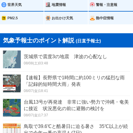
世界天気
地震情報
警報・注意報
PM2.5
お出かけ天気
熱中症情報
気象予報士のポイント解説
(日直予報士)
茨城県で震度3の地震 津波の心配なし
08/08(土)03:48
【速報】長野県で1時間に約100ミリの猛烈な雨
「記録的短時間大雨」発表
08/07(金)18:41
台風13号が再発達 非常に強い勢力で沖縄・奄美
に接近 状況悪化の前に避難の検討を
08/07(金)17:37
鳥取で39.6℃と酷暑日に迫る暑さ 35℃以上が続
出で今年一番の高温も(7日)