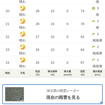
晴れ
南
3
20
28
10
0
74
晴れ
南
2
21
28
10
0
78
晴れ
南
2
22
27
10
0
82
晴れ
南南東
2
23
26
10
0
84
晴れ
南南東
1
24
26
10
0
87
晴れ
南南東
気温
降水確率
降水量
湿度
風向風速
時刻
天気
(℃)
(%)
(mm/h)
(%)
(m/s)
埼玉県の雨雲レーダー
現在の雨雲を見る