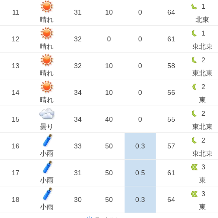
1
11
31
10
0
64
晴れ
北東
1
12
32
0
0
61
晴れ
東北東
2
13
32
10
0
58
晴れ
東北東
2
14
34
10
0
56
晴れ
東
2
15
34
40
0
55
曇り
東北東
2
16
33
50
0.3
57
小雨
東北東
3
17
31
50
0.5
61
小雨
東
3
18
30
50
0.3
64
小雨
東