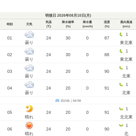
明後日 2026年08月10日(
月
)
気温
降水確率
降水量
湿度
風向風速
時刻
天気
(℃)
(%)
(mm/h)
(%)
(m/s)
1
01
24
30
0
87
曇り
東北東
1
02
24
30
0
88
曇り
東北東
1
03
24
20
0
90
曇り
北東
1
04
24
20
0
91
曇り
北東
日の出｜04:56
1
05
24
20
0
91
晴れ
北北東
1
06
24
20
0
90
晴れ
北