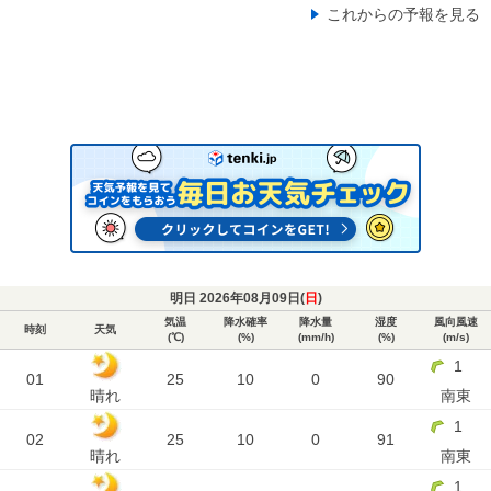
これからの予報を見る
明日 2026年08月09日(
日
)
気温
降水確率
降水量
湿度
風向風速
時刻
天気
(℃)
(%)
(mm/h)
(%)
(m/s)
1
01
25
10
0
90
晴れ
南東
1
02
25
10
0
91
晴れ
南東
1