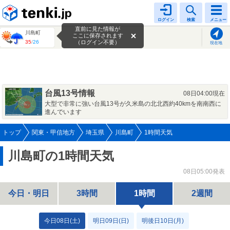
tenki.jp
ログイン
検索
メニュー
直前に見た情報が
川島町
ここに保存されます
35
/
26
（ログイン不要）
現在地
台風13号情報
08日04:00現在
大型で非常に強い台風13号が久米島の北北西約40kmを南南西に
進んでいます
トップ
関東・甲信地方
埼玉県
川島町
1時間天気
川島町の1時間天気
08日05:00発表
今日・明日
3時間
1時間
2週間
今日08日(土)
明日09日(日)
明後日10日(月)