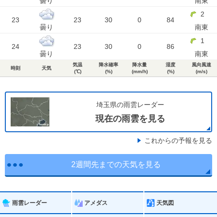
曇り
南東
2
23
23
30
0
84
曇り
南東
1
24
23
30
0
86
曇り
南東
気温
降水確率
降水量
湿度
風向風速
時刻
天気
(℃)
(%)
(mm/h)
(%)
(m/s)
埼玉県の雨雲レーダー
現在の雨雲を見る
これからの予報を見る
2週間先までの天気を見る
雨雲レーダー
アメダス
天気図