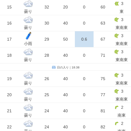
3
15
32
20
0
60
曇り
東
3
16
30
40
0
63
曇り
東南東
3
17
29
50
0.6
67
小雨
東南東
3
18
28
40
0
71
曇り
東南東
日の入り｜18:38
3
19
26
40
0
75
曇り
東南東
3
20
25
40
0
77
曇り
東南東
2
21
24
40
0
81
曇り
南東
2
22
24
40
0
82