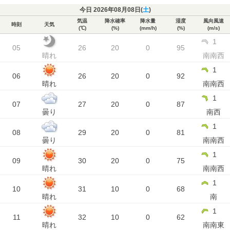
今日 2026年08月08日(
土
)
気温
降水確率
降水量
湿度
風向風速
時刻
天気
(℃)
(%)
(mm/h)
(%)
(m/s)
1
05
26
20
0
95
晴れ
南南西
1
06
26
20
0
92
晴れ
南南西
1
07
27
20
0
87
曇り
南西
1
08
29
20
0
81
曇り
南南西
1
09
30
20
0
75
晴れ
南南西
1
10
31
10
0
68
晴れ
南
1
11
32
10
0
62
晴れ
南南東