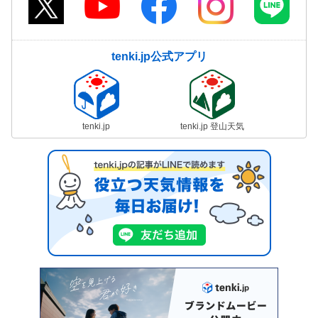
tenki.jp公式アプリ
tenki.jp
tenki.jp 登山天気