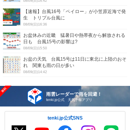
08/09(日)16:42
【速報】台風16号「ペイロー」が小笠原近海で発
生 トリプル台風に
08/09(日)16:36
お盆休みの近畿 猛暑日や熱帯夜から解放される
日も 台風15号の影響は?
08/09(日)15:50
お盆の天気 台風15号は11日に東北に上陸のおそ
れ 関東も雨の日が多い
08/09(日)14:42
雨雲レーダーで雨を回避！
tenki.jp公式 天気予報アプリ
tenki.jp公式SNS