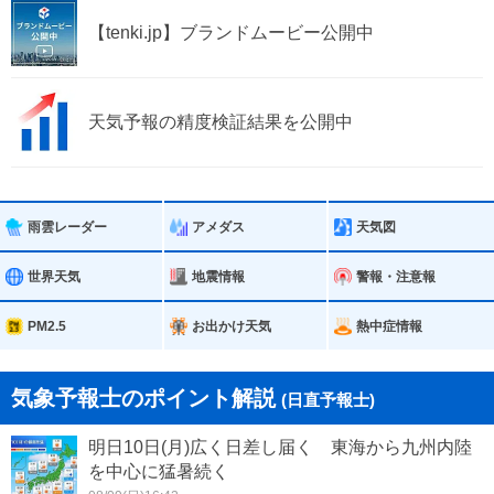
【tenki.jp】ブランドムービー公開中
天気予報の精度検証結果を公開中
雨雲レーダー
アメダス
天気図
世界天気
地震情報
警報・注意報
PM2.5
お出かけ天気
熱中症情報
気象予報士のポイント解説
(日直予報士)
明日10日(月)広く日差し届く 東海から九州内陸
を中心に猛暑続く