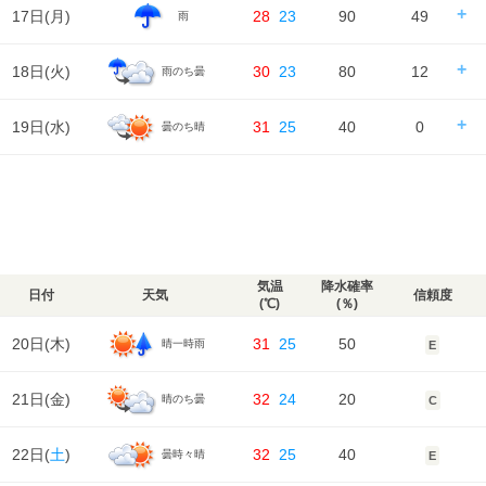
日の出/入
日の出｜05:00
日の入｜18:30
17日(
月
)
28
23
90
49
雨
風
時刻
00
06
12
18
24
3m/s
2m/s
3m/s
2m/s
2m/s
降水確率
30%
80%
80%
90%
湿度
89%
89%
64%
73%
86%
気温
降水量
0㎜
3㎜
8㎜
21㎜
天気
日の出/入
日の出｜05:01
日の入｜18:29
18日(
火
)
30
23
80
12
雨のち曇
風
時刻
00
06
12
18
24
2m/s
2m/s
2m/s
2m/s
2m/s
降水確率
90%
80%
90%
90%
湿度
86%
90%
68%
74%
88%
気温
降水量
15㎜
5㎜
12㎜
15㎜
天気
日の出/入
日の出｜05:02
日の入｜18:28
19日(
水
)
31
25
40
0
曇のち晴
風
時刻
00
06
12
18
24
2m/s
2m/s
2m/s
3m/s
2m/s
降水確率
90%
90%
90%
80%
湿度
88%
86%
75%
81%
91%
気温
降水量
15㎜
17㎜
10㎜
7㎜
天気
日の出/入
日の出｜05:03
日の入｜18:26
風
時刻
00
06
12
18
24
2m/s
2m/s
3m/s
3m/s
2m/s
降水確率
80%
70%
70%
40%
湿度
91%
89%
79%
81%
90%
気温
降水量
7㎜
3㎜
2㎜
0㎜
天気
風
2m/s
2m/s
5m/s
3m/s
2m/s
降水確率
30%
40%
40%
40%
湿度
90%
88%
81%
80%
88%
気温
降水量
0㎜
0㎜
0㎜
0㎜
気温
降水確率
日付
天気
信頼度
風
(℃)
(％)
2m/s
2m/s
3m/s
3m/s
2m/s
湿度
88%
86%
77%
77%
84%
気温
20日(
木
)
31
25
50
晴一時雨
E
風
2m/s
2m/s
3m/s
2m/s
2m/s
湿度
84%
87%
79%
80%
91%
21日(
金
)
32
24
20
晴のち曇
C
風
2m/s
2m/s
4m/s
4m/s
3m/s
22日(
土
)
32
25
40
曇時々晴
E