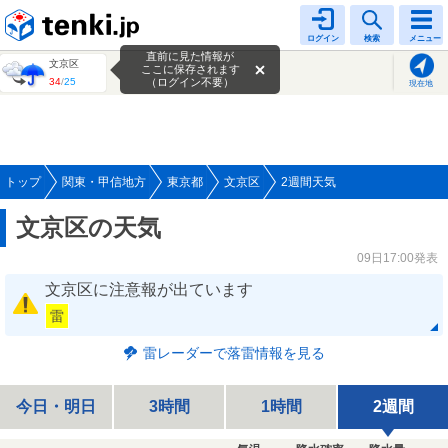
tenki.jp
ログイン
検索
メニュー
直前に見た情報が
文京区
ここに保存されます
34
/
25
（ログイン不要）
現在地
トップ
関東・甲信地方
東京都
文京区
2週間天気
文京区の天気
09日17:00発表
文京区に注意報が出ています
雷
雷レーダーで落雷情報を見る
今日・明日
3時間
1時間
2週間