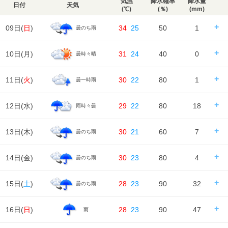
気温
降水確率
降水量
日付
天気
(℃)
(％)
(mm)
09日(
日
)
34
25
50
1
曇のち雨
日の出/入
日の出｜04:55
日の入｜18:38
10日(
月
)
31
24
40
0
曇時々晴
時刻
00
06
12
18
24
天気
---
---
---
日の出/入
日の出｜04:56
日の入｜18:37
11日(
火
)
30
22
80
1
曇一時雨
時刻
00
06
12
18
24
降水確率
---
---
---
50%
降水量
---
---
---
0.6㎜
天気
日の出/入
日の出｜04:56
日の入｜18:36
12日(
水
)
29
22
80
18
雨時々曇
時刻
00
06
12
18
24
降水確率
40%
30%
20%
30%
気温
降水量
0㎜
0㎜
0㎜
0㎜
天気
日の出/入
日の出｜04:57
日の入｜18:35
13日(
木
)
30
21
60
7
曇のち雨
時刻
00
06
12
18
24
降水確率
20%
20%
40%
80%
湿度
62%
77%
気温
降水量
0㎜
0㎜
0㎜
1㎜
天気
日の出/入
日の出｜04:58
日の入｜18:33
14日(
金
)
30
23
80
4
曇のち雨
風
時刻
00
06
12
18
24
2m/s
2m/s
降水確率
80%
70%
70%
70%
湿度
77%
83%
62%
68%
73%
気温
降水量
9㎜
4㎜
4㎜
1㎜
天気
日の出/入
日の出｜04:59
日の入｜18:32
15日(
土
)
28
23
90
32
曇のち雨
風
時刻
00
06
12
18
24
2m/s
2m/s
3m/s
4m/s
2m/s
降水確率
30%
30%
40%
60%
湿度
73%
71%
52%
70%
83%
気温
降水量
0㎜
0㎜
0㎜
7㎜
天気
日の出/入
日の出｜04:59
日の入｜18:31
16日(
日
)
28
23
90
47
雨
風
時刻
00
06
12
18
24
2m/s
1m/s
3m/s
4m/s
3m/s
降水確率
40%
30%
40%
80%
湿度
83%
87%
73%
75%
89%
気温
降水量
0㎜
0㎜
0㎜
4㎜
天気