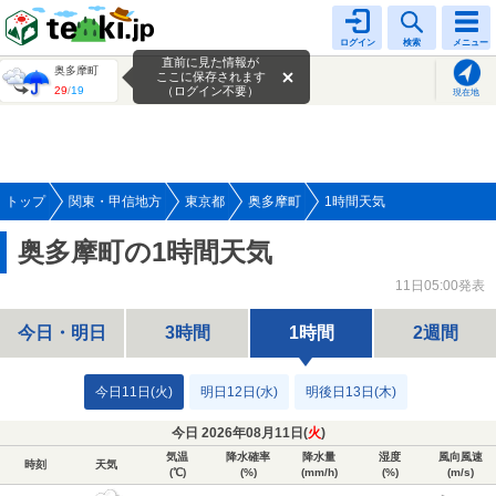
tenki.jp
ログイン
検索
メニュー
直前に見た情報が
奥多摩町
ここに保存されます
29
/
19
（ログイン不要）
現在地
トップ
関東・甲信地方
東京都
奥多摩町
1時間天気
奥多摩町の1時間天気
11日05:00発表
今日・明日
3時間
1時間
2週間
今日11日(火)
明日12日(水)
明後日13日(木)
今日 2026年08月11日(
火
)
気温
降水確率
降水量
湿度
風向風速
時刻
天気
(℃)
(%)
(mm/h)
(%)
(m/s)