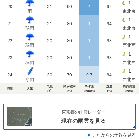
1
20
21
90
4
92
雨
東北東
1
21
21
80
1
94
弱雨
東北東
1
22
20
80
1
93
弱雨
西北西
1
23
20
80
1
93
弱雨
西北西
1
24
20
70
0.7
94
小雨
西北西
気温
降水確率
降水量
湿度
風向風速
時刻
天気
(℃)
(%)
(mm/h)
(%)
(m/s)
東京都の雨雲レーダー
現在の雨雲を見る
これからの予報を見る