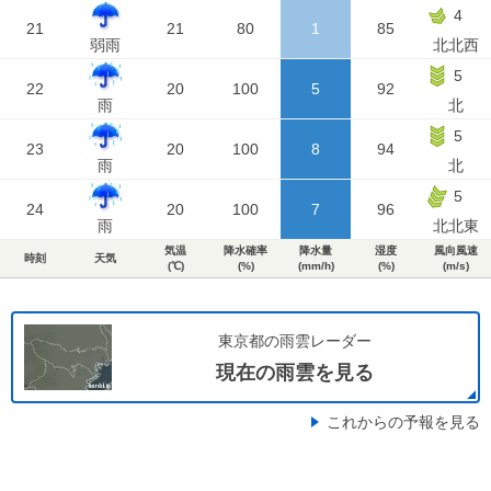
4
21
21
80
1
85
弱雨
北北西
5
22
20
100
5
92
雨
北
5
23
20
100
8
94
雨
北
5
24
20
100
7
96
雨
北北東
気温
降水確率
降水量
湿度
風向風速
時刻
天気
(℃)
(%)
(mm/h)
(%)
(m/s)
東京都の雨雲レーダー
現在の雨雲を見る
これからの予報を見る