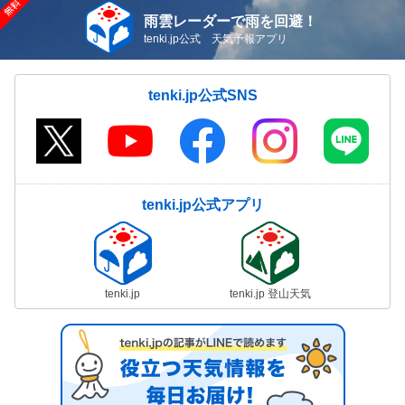
雨雲レーダーで雨を回避！
tenki.jp公式 天気予報アプリ
tenki.jp公式SNS
tenki.jp公式アプリ
tenki.jp
tenki.jp 登山天気