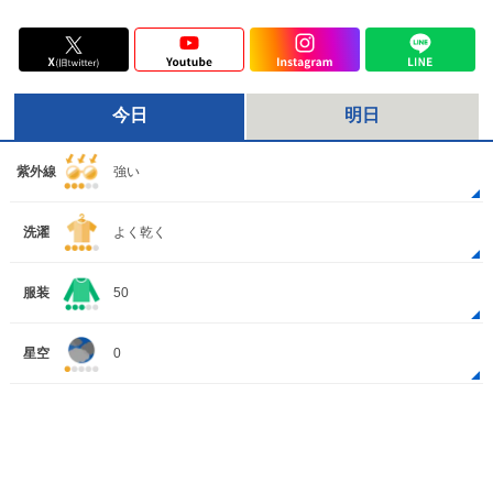
今日
明日
紫外線
強い
洗濯
よく乾く
服装
50
星空
0