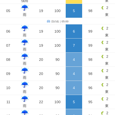
強雨
東
2
05
19
100
5
98
雨
東
日の出｜05:00
2
06
19
100
6
99
雨
東
2
07
19
100
7
99
雨
東
2
08
20
90
4
98
雨
東
2
09
20
90
4
98
雨
東
2
10
20
90
4
96
雨
東
2
11
22
100
5
95
雨
東
2