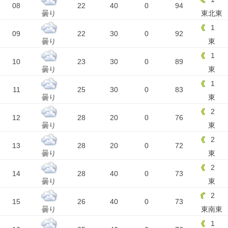
08
22
40
0
94
曇り
東北東
1
09
22
30
0
92
曇り
東
1
10
23
30
0
89
曇り
東
1
11
25
30
0
83
曇り
東
2
12
28
20
0
76
曇り
東
2
13
28
20
0
72
曇り
東
2
14
28
40
0
73
曇り
東
2
15
26
40
0
73
曇り
東南東
1