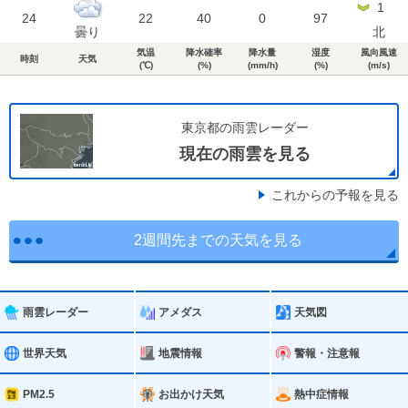
1
24
22
40
0
97
曇り
北
気温
降水確率
降水量
湿度
風向風速
時刻
天気
(℃)
(%)
(mm/h)
(%)
(m/s)
東京都の雨雲レーダー
現在の雨雲を見る
これからの予報を見る
2週間先までの天気を見る
雨雲レーダー
アメダス
天気図
世界天気
地震情報
警報・注意報
PM2.5
お出かけ天気
熱中症情報