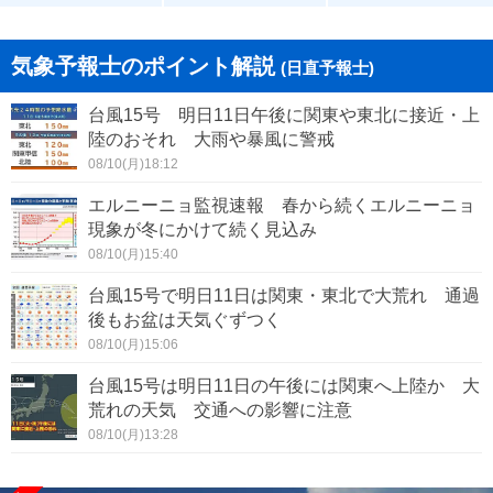
気象予報士のポイント解説
(日直予報士)
台風15号 明日11日午後に関東や東北に接近・上
陸のおそれ 大雨や暴風に警戒
08/10(月)18:12
エルニーニョ監視速報 春から続くエルニーニョ
現象が冬にかけて続く見込み
08/10(月)15:40
台風15号で明日11日は関東・東北で大荒れ 通過
後もお盆は天気ぐずつく
08/10(月)15:06
台風15号は明日11日の午後には関東へ上陸か 大
荒れの天気 交通への影響に注意
08/10(月)13:28