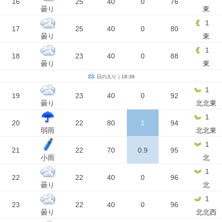
16
25
40
0
76
曇り
東
1
17
25
40
0
80
曇り
東
1
18
23
40
0
88
曇り
東
日の入り｜18:36
1
19
23
40
0
92
曇り
北北東
1
20
22
80
1
94
弱雨
北北東
1
21
22
70
0.9
95
小雨
北
1
22
22
40
0
96
曇り
北
1
23
22
40
0
96
曇り
北北西