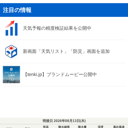
注目の情報
天気予報の精度検証結果を公開中
新画面「天気リスト」「防災」画面を追加
【tenki.jp】ブランドムービー公開中
明後日 2026年08月13日(
木
)
気温
降水確率
降水量
湿度
風向風速