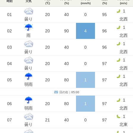
時刻
天気
(℃)
(%)
(mm/h)
(%)
(m/s)
1
01
20
40
0
95
曇り
北西
1
02
20
90
4
96
雨
北西
1
03
20
40
0
96
曇り
北西
1
04
20
40
0
97
曇り
北西
1
05
20
80
1
97
弱雨
北西
日の出｜05:00
1
06
20
80
1
97
弱雨
北西
1
07
21
40
0
97
曇り
北東
1