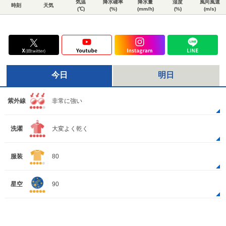
気温
降水確率
降水量
湿度
風向風速
時刻
天気
(℃)
(%)
(mm/h)
(%)
(m/s)
今日
明日
紫外線
非常に強い
洗濯
大変よく乾く
服装
80
星空
90