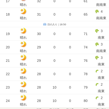
17
32
0
0
61
晴れ
南南東
4
18
31
0
0
65
晴れ
南南東
日の入り｜18:50
3
19
30
0
0
71
晴れ
南東
3
20
29
0
0
74
晴れ
南南東
3
21
29
0
0
76
晴れ
南東
2
22
28
0
0
78
晴れ
南東
2
23
28
10
0
79
晴れ
南東
2
24
28
10
0
80
晴れ
南東