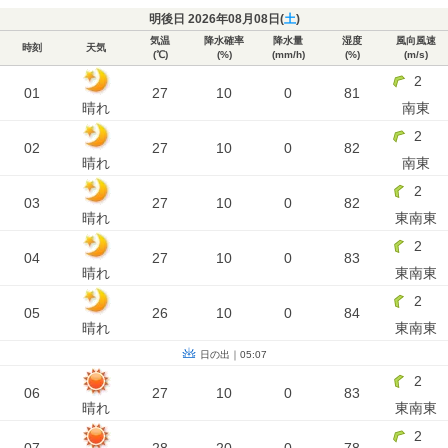
明後日 2026年08月08日(
土
)
気温
降水確率
降水量
湿度
風向風速
時刻
天気
(℃)
(%)
(mm/h)
(%)
(m/s)
2
01
27
10
0
81
晴れ
南東
2
02
27
10
0
82
晴れ
南東
2
03
27
10
0
82
晴れ
東南東
2
04
27
10
0
83
晴れ
東南東
2
05
26
10
0
84
晴れ
東南東
日の出｜05:07
2
06
27
10
0
83
晴れ
東南東
2