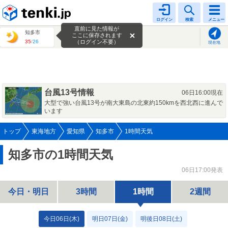
tenki.jp
ログイン
検索
メニュー
直前に見た情報が
知多市
ここに保存されます
35
/
26
（ログイン不要）
現在地
台風13号情報
06日16:00現在
大型で強い台風13号が南大東島の北東約150kmを西北西に進んで
います
トップ
東海地方
愛知県
知多市
1時間天気
知多市の1時間天気
06日17:00発表
今日・明日
3時間
1時間
2週間
今日06日(木)
明日07日(金)
明後日08日(土)