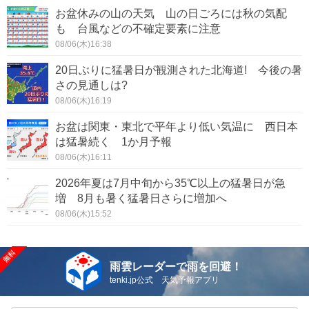
お盆休みの山の天気 山の日ごろには秋の気配
も 台風などの不確定要素に注意
08/06(木)16:38
20日ぶりに猛暑日が観測された北海道! 今後の暑
さの見通しは?
08/06(木)16:19
お盆は関東・東北で平年より低い気温に 西日本
は猛暑続く 1か月予報
08/06(木)16:11
2026年夏は7月中旬から35℃以上の猛暑日が急
増 8月も暑く猛暑日さらに増加へ
08/06(木)15:52
雨雲レーダーで雨を回避！
tenki.jp公式 天気予報アプリ