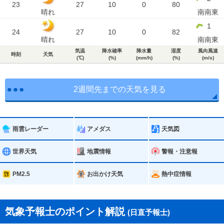
23
27
10
0
80
晴れ
南南東
1
24
27
10
0
82
晴れ
南南東
気温
降水確率
降水量
湿度
風向風速
時刻
天気
(℃)
(%)
(mm/h)
(%)
(m/s)
2週間先までの天気を見る
雨雲レーダー
アメダス
天気図
世界天気
地震情報
警報・注意報
PM2.5
お出かけ天気
熱中症情報
気象予報士のポイント解説
(日直予報士)