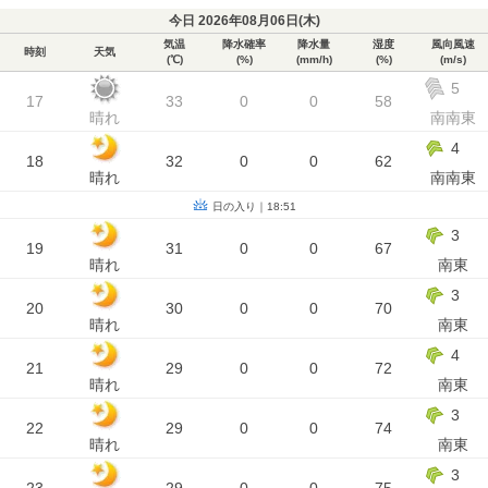
今日 2026年08月06日(
木
)
気温
降水確率
降水量
湿度
風向風速
時刻
天気
(℃)
(%)
(mm/h)
(%)
(m/s)
5
17
33
0
0
58
晴れ
南南東
4
18
32
0
0
62
晴れ
南南東
日の入り｜18:51
3
19
31
0
0
67
晴れ
南東
3
20
30
0
0
70
晴れ
南東
4
21
29
0
0
72
晴れ
南東
3
22
29
0
0
74
晴れ
南東
3