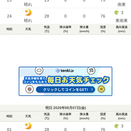
23
29
0
0
75
晴れ
南東
3
24
28
0
0
76
晴れ
東南東
気温
降水確率
降水量
湿度
風向風速
時刻
天気
(℃)
(%)
(mm/h)
(%)
(m/s)
明日 2026年08月07日(
金
)
気温
降水確率
降水量
湿度
風向風速
時刻
天気
(℃)
(%)
(mm/h)
(%)
(m/s)
3
01
28
0
0
76