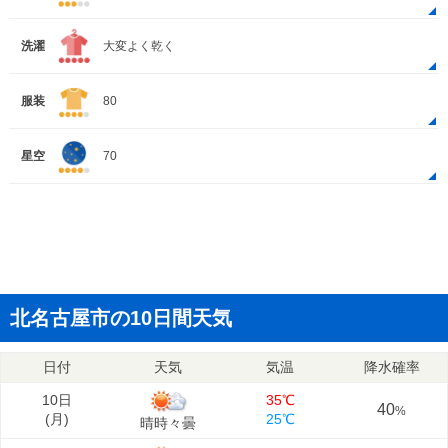
洗濯
大変よく乾く
服装
80
星空
70
北名古屋市の10日間天気
日付
天気
気温
降水確率
10日
35℃
40
%
(
月
)
25℃
晴時々曇