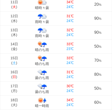
11日
34℃
20
%
(
火
)
24℃
晴時々曇
12日
31℃
90
%
(
水
)
24℃
雨時々曇
13日
32℃
90
%
(
木
)
24℃
雨時々曇
14日
33℃
50
%
(
金
)
23℃
晴のち雨
15日
33℃
70
%
(
土
)
24℃
晴のち雨
16日
31℃
80
%
(
日
)
24℃
曇のち雨
17日
30℃
50
%
(
月
)
24℃
曇のち雨
18日
34℃
60
%
(
火
)
24℃
晴一時雨