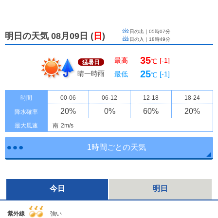
日の出｜
05時07分
明日の天気 08月09日
(
日
)
日の入｜
18時49分
35
最高
[-1]
℃
猛暑日
25
晴一時雨
最低
[-1]
℃
時間
00-06
06-12
12-18
18-24
20
%
0
%
60
%
20
%
降水確率
最大風速
南
2m/s
1時間ごとの天気
今日
明日
紫外線
強い