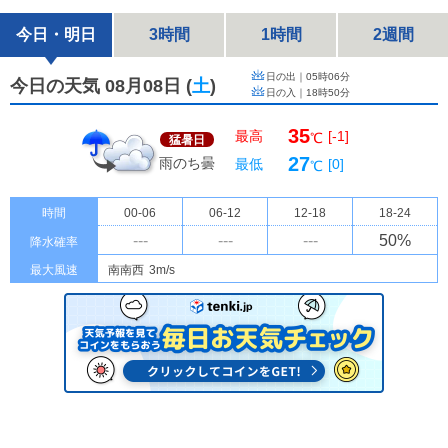
今日・明日
3時間
1時間
2週間
日の出｜
05時06分
今日の天気 08月08日
(
土
)
日の入｜
18時50分
35
最高
[-1]
℃
猛暑日
27
雨のち曇
最低
[0]
℃
時間
00-06
06-12
12-18
18-24
---
---
---
50
%
降水確率
最大風速
南南西
3m/s