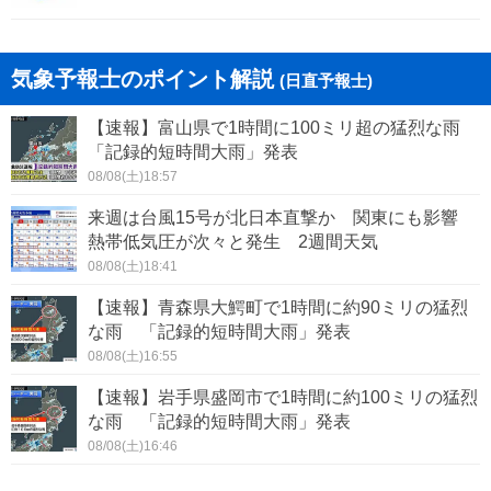
犬山市
常滑市
気象予報士のポイント解説
(日直予報士)
江南市
小牧市
【速報】富山県で1時間に100ミリ超の猛烈な雨
稲沢市
東海市
「記録的短時間大雨」発表
08/08(土)18:57
大府市
知多市
来週は台風15号が北日本直撃か 関東にも影響
熱帯低気圧が次々と発生 2週間天気
知立市
尾張旭市
08/08(土)18:41
高浜市
岩倉市
【速報】青森県大鰐町で1時間に約90ミリの猛烈
な雨 「記録的短時間大雨」発表
豊明市
日進市
08/08(土)16:55
愛西市
清須市
【速報】岩手県盛岡市で1時間に約100ミリの猛烈
な雨 「記録的短時間大雨」発表
北名古屋市
弥富市
08/08(土)16:46
みよし市
あま市