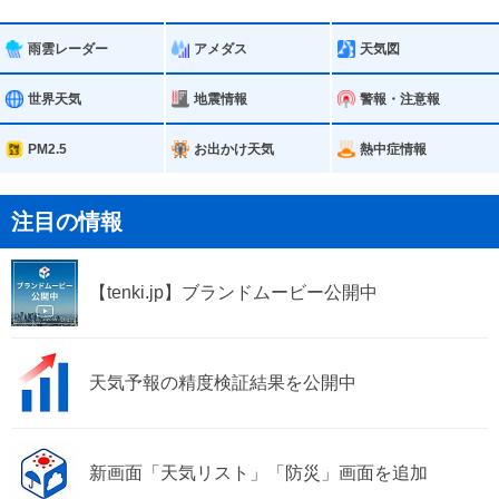
名古屋市瑞穂区
名古屋市熱田区
雨雲レーダー
アメダス
天気図
名古屋市中川区
名古屋市港区
世界天気
地震情報
警報・注意報
名古屋市南区
名古屋市守山区
PM2.5
お出かけ天気
熱中症情報
名古屋市緑区
名古屋市名東区
注目の情報
名古屋市天白区
岡崎市
【tenki.jp】ブランドムービー公開中
一宮市
瀬戸市
半田市
春日井市
天気予報の精度検証結果を公開中
津島市
碧南市
刈谷市
豊田市
新画面「天気リスト」「防災」画面を追加
安城市
西尾市