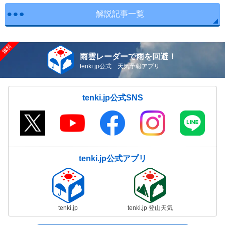
解説記事一覧
長久手市
東郷町
豊山町
大口町
雨雲レーダーで雨を回避！
扶桑町
tenki.jp公式 天気予報アプリ
大治町
蟹江町
飛島村
tenki.jp公式SNS
阿久比町
東浦町
南知多町
美浜町
武豊町
幸田町
tenki.jp公式アプリ
tenki.jp
tenki.jp 登山天気