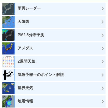
雨雲レーダー
天気図
PM2.5分布予測
アメダス
2週間天気
気象予報士のポイント解説
世界天気
地震情報