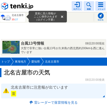
tenki.jp
ログイン
検索
メニュー
直前に見た情報が
北名古屋市
ここに保存されます
35
/
27
（ログイン不要）
現在地
台風13号情報
08日20:00現在
大型で非常に強い台風13号が久米島の西北西約200kmを西に進ん
でいます
トップ
東海地方
愛知県
北名古屋市
北名古屋市の天気
08日20:00発表
北名古屋市に注意報が出ています
雷
雷レーダーで落雷情報を見る