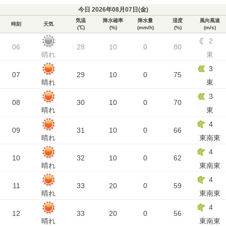
今日 2026年08月07日(
金
)
気温
降水確率
降水量
湿度
風向風速
時刻
天気
(℃)
(%)
(mm/h)
(%)
(m/s)
2
06
28
10
0
80
晴れ
東
3
07
29
10
0
75
晴れ
東
3
08
30
10
0
70
晴れ
東
4
09
31
10
0
66
晴れ
東南東
4
10
32
10
0
62
晴れ
東南東
4
11
33
20
0
59
晴れ
東南東
4
12
33
20
0
56
晴れ
東南東