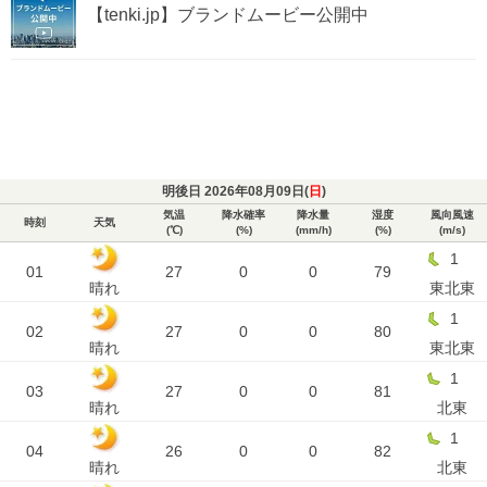
【tenki.jp】ブランドムービー公開中
明後日 2026年08月09日(
日
)
気温
降水確率
降水量
湿度
風向風速
時刻
天気
(℃)
(%)
(mm/h)
(%)
(m/s)
1
01
27
0
0
79
晴れ
東北東
1
02
27
0
0
80
晴れ
東北東
1
03
27
0
0
81
晴れ
北東
1
04
26
0
0
82
晴れ
北東