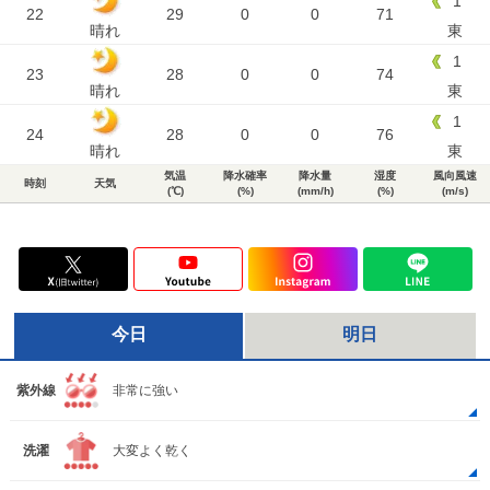
1
22
29
0
0
71
晴れ
東
1
23
28
0
0
74
晴れ
東
1
24
28
0
0
76
晴れ
東
気温
降水確率
降水量
湿度
風向風速
時刻
天気
(℃)
(%)
(mm/h)
(%)
(m/s)
今日
明日
紫外線
非常に強い
洗濯
大変よく乾く