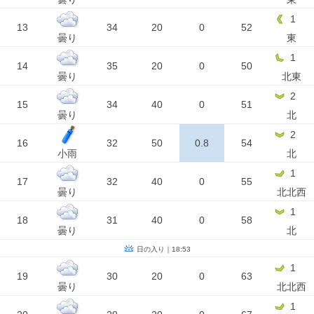
1
13
34
20
0
52
曇り
東
1
14
35
20
0
50
曇り
北東
2
15
34
40
0
51
曇り
北
2
16
32
50
0.8
54
小雨
北
1
17
32
40
0
55
曇り
北北西
1
18
31
40
0
58
曇り
北
日の入り｜18:53
1
19
30
20
0
63
曇り
北北西
1