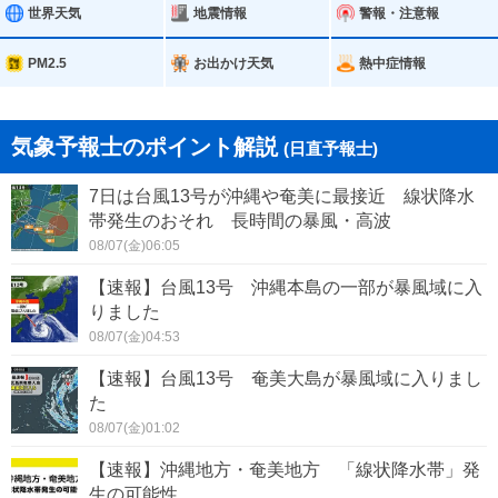
世界天気
地震情報
警報・注意報
PM2.5
お出かけ天気
熱中症情報
気象予報士のポイント解説
(日直予報士)
7日は台風13号が沖縄や奄美に最接近 線状降水
帯発生のおそれ 長時間の暴風・高波
08/07(金)06:05
【速報】台風13号 沖縄本島の一部が暴風域に入
りました
08/07(金)04:53
【速報】台風13号 奄美大島が暴風域に入りまし
た
08/07(金)01:02
【速報】沖縄地方・奄美地方 「線状降水帯」発
生の可能性