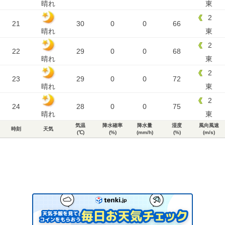
晴れ
東
2
21
30
0
0
66
晴れ
東
2
22
29
0
0
68
晴れ
東
2
23
29
0
0
72
晴れ
東
2
24
28
0
0
75
晴れ
東
気温
降水確率
降水量
湿度
風向風速
時刻
天気
(℃)
(%)
(mm/h)
(%)
(m/s)