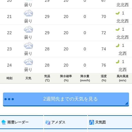
20
29
20
0
67
曇り
北北西
1
21
29
20
0
70
曇り
北北西
1
22
29
20
0
72
曇り
北北西
1
23
28
20
0
74
曇り
北西
1
24
28
20
0
76
曇り
北西
気温
降水確率
降水量
湿度
風向風速
時刻
天気
(℃)
(%)
(mm/h)
(%)
(m/s)
2週間先までの天気を見る
雨雲レーダー
アメダス
天気図