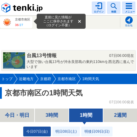
tenki.jp
ログイン
検索
メニュー
直前に見た情報が
京都市南区
ここに保存されます
36
/
27
（ログイン不要）
現在地
台風13号情報
07日06:00現在
大型で強い台風13号が沖永良部島の東約110kmを西北西に進んで
います
トップ
近畿地方
京都府
京都市南区
1時間天気
京都市南区の1時間天気
07日06:00発表
今日・明日
3時間
1時間
2週間
今日07日(金)
明日08日(土)
明後日09日(日)