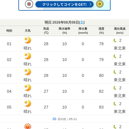
明日 2026年08月08日(
土
)
気温
降水確率
降水量
湿度
風向風速
時刻
天気
(℃)
(%)
(mm/h)
(%)
(m/s)
2
01
28
10
0
78
晴れ
東北東
2
02
28
10
0
79
晴れ
東北東
2
03
28
10
0
80
晴れ
東北東
2
04
27
10
0
82
晴れ
東北東
2
05
27
10
0
83
晴れ
東北東
日の出｜05:11
2