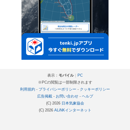
表示：
モバイル
｜
PC
※PCの閲覧は一部制限されます
利用規約
-
プライバシーポリシー
-
クッキーポリシー
広告掲載
-
お問い合わせ
-
ヘルプ
(C) 2026
日本気象協会
(C) 2026
ALiNKインターネット