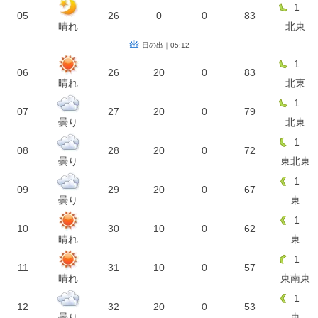
1
05
26
0
0
83
晴れ
北東
日の出｜05:12
1
06
26
20
0
83
晴れ
北東
1
07
27
20
0
79
曇り
北東
1
08
28
20
0
72
曇り
東北東
1
09
29
20
0
67
曇り
東
1
10
30
10
0
62
晴れ
東
1
11
31
10
0
57
晴れ
東南東
1
12
32
20
0
53
曇り
東