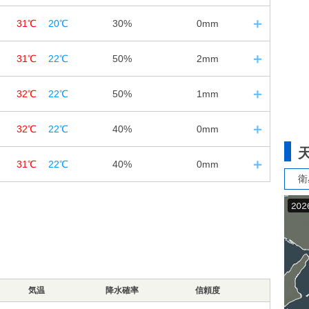
20%
60%
30%
49%
62%
90%
2m/s
2m/s
4
日の入｜18:48
0㎜
3㎜
0㎜
31℃
20℃
30%
0mm
12
18
24
30%
10%
20%
50%
74%
90%
2m/s
1m/s
1m/s
5
日の入｜18:46
0㎜
0㎜
0㎜
31℃
22℃
50%
2mm
12
18
24
20%
60%
10%
64%
81%
95%
1m/s
1m/s
1m/s
6
日の入｜18:45
0㎜
3㎜
0㎜
32℃
22℃
50%
1mm
12
18
24
20%
30%
20%
52%
57%
92%
1m/s
1m/s
1m/s
7
日の入｜18:44
0㎜
0㎜
0㎜
32℃
22℃
40%
0mm
12
18
24
30%
40%
50%
56%
68%
93%
2m/s
2m/s
1m/s
7
日の入｜18:43
0㎜
0㎜
2㎜
31℃
22℃
40%
0mm
12
18
24
20%
30%
30%
衛
64%
71%
91%
2m/s
1m/s
1m/s
8
日の入｜18:42
0㎜
0㎜
0㎜
12
18
24
40%
40%
20%
70%
75%
90%
2m/s
2m/s
2m/s
0㎜
0㎜
0㎜
40%
40%
20%
62%
68%
87%
2m/s
1m/s
2m/s
0㎜
0㎜
0㎜
気温
60%
降水確率
63%
信頼度
91%
2m/s
2m/s
2m/s