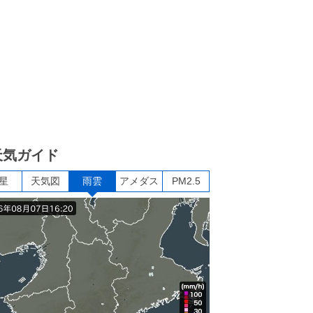
天気ガイド
星
天気図
雨雲
アメダス
PM2.5