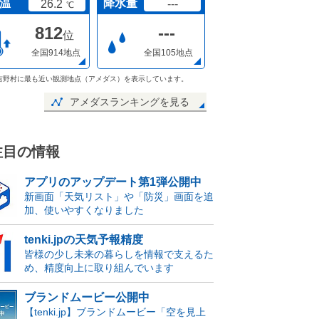
温
降水量
26.2
---
℃
812
---
位
全国914地点
全国105地点
吉野村に最も近い観測地点（アメダス）を表示しています。
アメダスランキングを見る
注目の情報
アプリのアップデート第1弾公開中
新画面「天気リスト」や「防災」画面を追
加、使いやすくなりました
tenki.jpの天気予報精度
皆様の少し未来の暮らしを情報で支えるた
め、精度向上に取り組んでいます
ブランドムービー公開中
【tenki.jp】ブランドムービー「空を見上