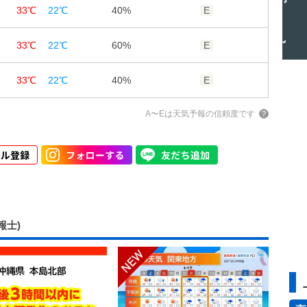
33℃
22℃
40%
E
64%
71%
91%
2m/s
1m/s
1m/s
33℃
22℃
60%
E
2m/s
2m/s
2m/s
33℃
22℃
40%
E
A〜Eは天気予報の信頼度です
報士)