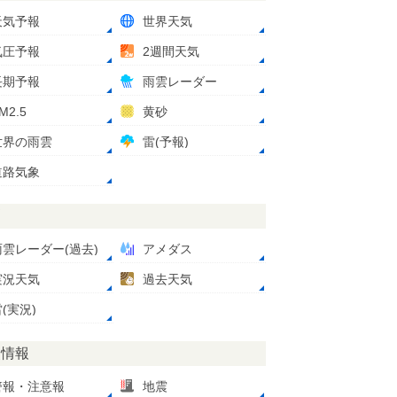
天気予報
世界天気
気圧予報
2週間天気
長期予報
雨雲レーダー
M2.5
黄砂
世界の雨雲
雷(予報)
道路気象
測
雨雲レーダー(過去)
アメダス
実況天気
過去天気
(実況)
災情報
警報・注意報
地震