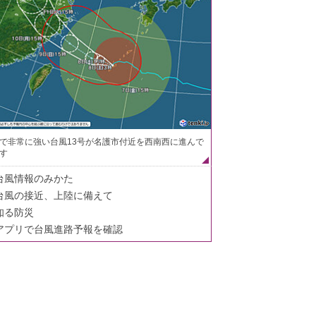
で非常に強い台風13号が名護市付近を西南西に進んで
す
台風情報のみかた
台風の接近、上陸に備えて
知る防災
アプリで台風進路予報を確認