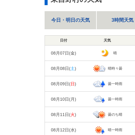
今日・明日の天気
3時間天気
日付
天気
08月07日(
金
)
晴
日の出/入
日の出｜05:1
08月08日(
土
)
晴時々曇
00
06
時刻
日の出/入
---
天気
日の出｜05:1
08月09日(
日
)
曇一時雨
00
06
時刻
---
降水確率
日の出/入
天気
日の出｜05:1
---
降水量
08月10日(
月
)
曇一時雨
00
06
時刻
40%
降水確率
日の出/入
気温
天気
日の出｜05:1
0㎜
降水量
08月11日(
火
)
曇のち晴
00
06
時刻
20%
降水確率
湿度
日の出/入
気温
天気
日の出｜05:1
0㎜
降水量
08月12日(
水
)
晴一時雨
00
06
時刻
---
---