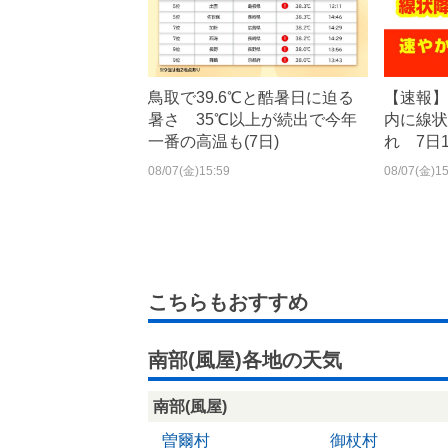
鳥取で39.6℃と酷暑日に迫る
【速報】
暑さ 35℃以上が続出で今年
内に線状
一番の高温も(7日)
れ 7日
08/07(金)15:59
08/07(金)15
こちらもおすすめ
南部(風屋)各地の天気
南部(風屋)
曽爾村
御杖村