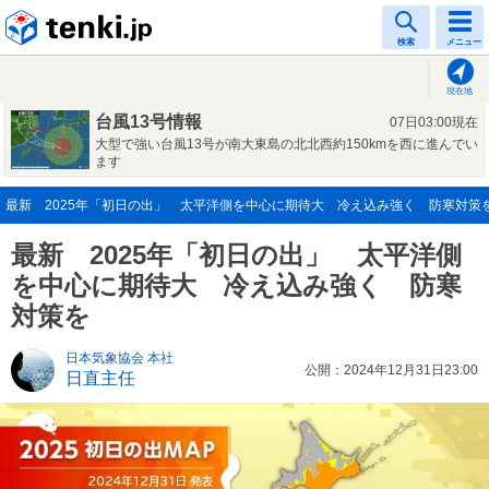
tenki.jp
検索
メニュー
現在地
台風13号情報
07日03:00現在
大型で強い台風13号が南大東島の北北西約150kmを西に進んでい
ます
最新 2025年「初日の出」 太平洋側を中心に期待大 冷え込み強く 防寒対策を(20
最新 2025年「初日の出」 太平洋側
を中心に期待大 冷え込み強く 防寒
対策を
日本気象協会 本社
公開：2024年12月31日23:00
日直主任