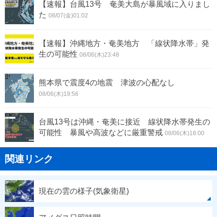
【速報】台風13号 奄美大島が暴風域に入りまし
た
08/07(金)01:02
【速報】沖縄地方・奄美地方 「線状降水帯」発
生の可能性
08/06(木)23:48
熊本県で震度4の地震 津波の心配なし
08/06(木)19:56
台風13号は沖縄・奄美に接近 線状降水帯発生の
可能性 暴風や高波などに厳重警戒
08/06(木)18:00
関連リンク
現在の雲の様子(気象衛星)