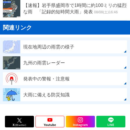
【速報】岩手県盛岡市で1時間に約100ミリの猛烈
な雨 「記録的短時間大雨」発表
08/08(土)16:46
関連リンク
現在地周辺の雨雲の様子
九州の雨雲レーダー
発表中の警報・注意報
大雨に備える防災知識