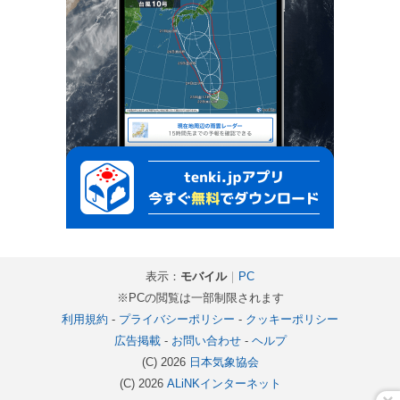
表示：
モバイル
｜
PC
※PCの閲覧は一部制限されます
利用規約
-
プライバシーポリシー
-
クッキーポリシー
広告掲載
-
お問い合わせ
-
ヘルプ
(C) 2026
日本気象協会
(C) 2026
ALiNKインターネット