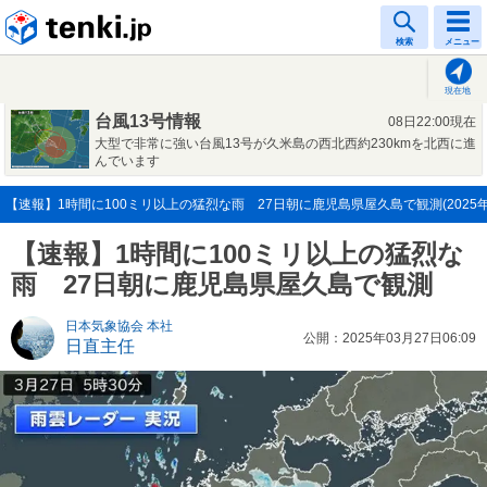
tenki.jp
検索
メニュー
現在地
台風13号情報
08日22:00現在
大型で非常に強い台風13号が久米島の西北西約230kmを北西に進
んでいます
【速報】1時間に100ミリ以上の猛烈な雨 27日朝に鹿児島県屋久島で観測(2025年0
【速報】1時間に100ミリ以上の猛烈な
雨 27日朝に鹿児島県屋久島で観測
日本気象協会 本社
公開：2025年03月27日06:09
日直主任