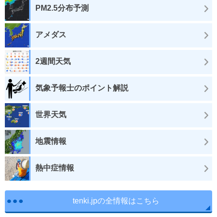
PM2.5分布予測
アメダス
2週間天気
気象予報士のポイント解説
世界天気
地震情報
熱中症情報
tenki.jpの全情報はこちら