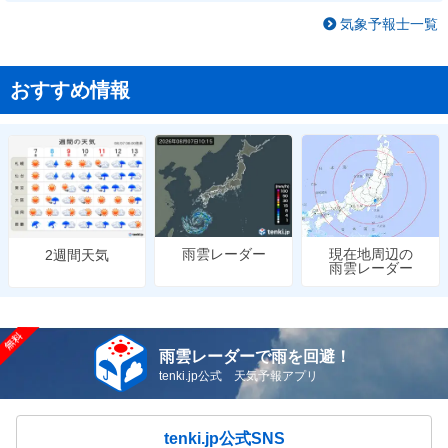
気象予報士一覧
おすすめ情報
雨雲レーダー
現在地周辺の
2週間天気
雨雲レーダー
雨雲レーダーで雨を回避！
tenki.jp公式 天気予報アプリ
tenki.jp公式SNS