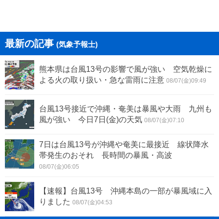
最新の記事
(気象予報士)
熊本県は台風13号の影響で風が強い 空気乾燥に
よる火の取り扱い・急な雷雨に注意
08/07(金)09:49
台風13号接近で沖縄・奄美は暴風や大雨 九州も
風が強い 今日7日(金)の天気
08/07(金)07:10
7日は台風13号が沖縄や奄美に最接近 線状降水
帯発生のおそれ 長時間の暴風・高波
08/07(金)06:05
【速報】台風13号 沖縄本島の一部が暴風域に入
りました
08/07(金)04:53