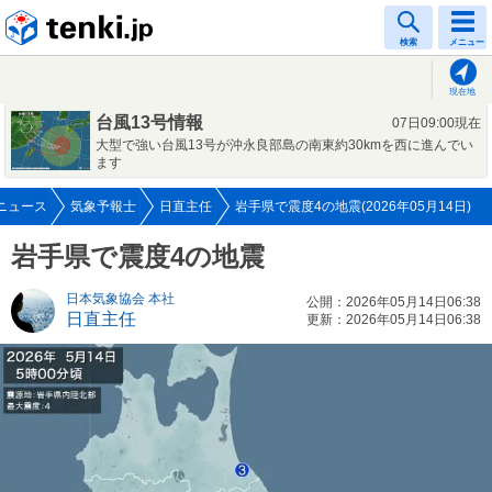
tenki.jp
検索
メニュー
現在地
台風13号情報
07日09:00現在
大型で強い台風13号が沖永良部島の南東約30kmを西に進んでい
ます
ニュース
気象予報士
日直主任
岩手県で震度4の地震(2026年05月14日)
岩手県で震度4の地震
日本気象協会 本社
公開：2026年05月14日06:38
日直主任
更新：2026年05月14日06:38