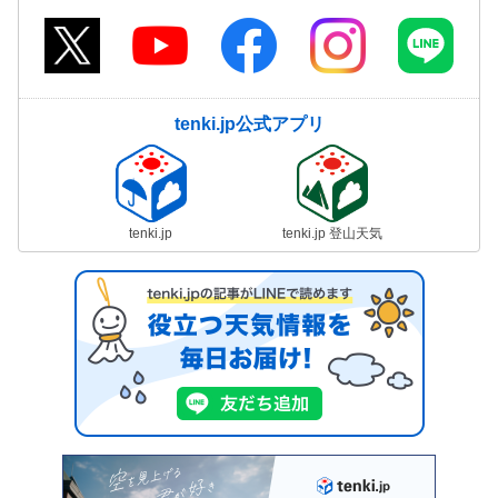
tenki.jp公式アプリ
tenki.jp
tenki.jp 登山天気