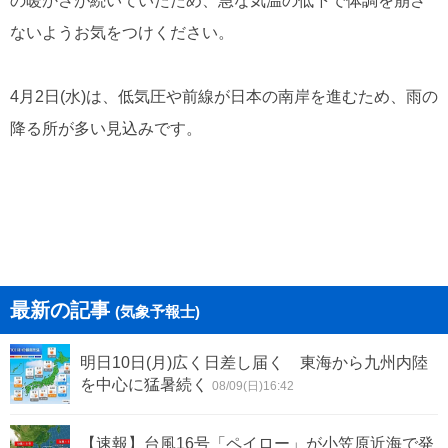
の暖かさが続いていたため、急な気温の低下で体調を崩さ
ないようお気をつけください。
4月2日(水)は、低気圧や前線が日本の南岸を進むため、雨の
降る所が多い見込みです。
最新の記事
(気象予報士)
明日10日(月)広く日差し届く 東海から九州内陸
を中心に猛暑続く
08/09(日)16:42
【速報】台風16号「ペイロー」が小笠原近海で発