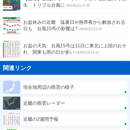
生 トリプル台風に
08/09(日)16:36
お盆休みの近畿 猛暑日や熱帯夜から解放される
日も 台風15号の影響は?
08/09(日)15:50
お盆の天気 台風15号は11日に東北に上陸のおそ
れ 関東も雨の日が多い
08/09(日)14:42
関連リンク
現在地周辺の雨雲の様子
近畿の雨雲レーダー
近畿の2週間予報