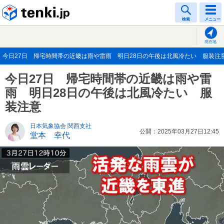
tenki.jp
検索
メニュー
現在地
今日27日 帰宅時間帯の近畿は雨や雷雨 明日28日の午後は北風冷たい 服装注意(20
今日27日 帰宅時間帯の近畿は雨や雷
雨 明日28日の午後は北風冷たい 服
装注意
日本気象協会 関西支社
公開：2025年03月27日12:45
堂本 幸代