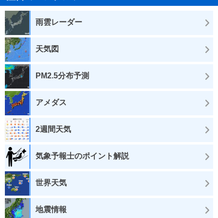
雨雲レーダー
天気図
PM2.5分布予測
アメダス
2週間天気
気象予報士のポイント解説
世界天気
地震情報