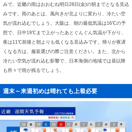
みで、近畿の雨はおおむね明日28日(金)の朝までとなる見込
みです。雨のあとは、風向きが北よりに変わり、冷たい空
気が流れ込むでしょう。大阪は、朝の最低気温は16℃の予
想で、日中19℃まで上がったあとぐんぐん気温が下がり、
夜は11℃前後と朝よりも低くなる見込みです。帰りが夜遅
くなる方は、服装選びの際ご注意ください。また、北から
冷たい空気が流れ込む影響で、日本海側の地域では昼以降
も所々で雨が残るでしょう。
週末～来週初めは晴れても上着必要