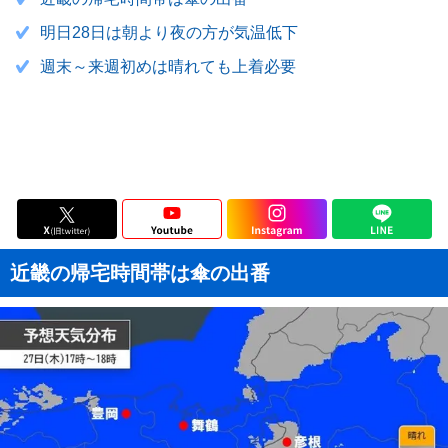
明日28日は朝より夜の方が気温低下
週末～来週初めは晴れても上着必要
近畿の帰宅時間帯は傘の出番