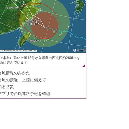
で非常に強い台風13号が久米島の西北西約260kmを
西に進んでいます
台風情報のみかた
台風の接近、上陸に備えて
知る防災
アプリで台風進路予報を確認