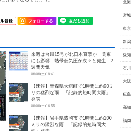
北海
宮城
東京
新潟
来週は台風15号が北日本直撃か 関東
愛知
にも影響 熱帯低気圧が次々と発生 2
週間天気
石川
08/08(土)18:41
大阪
【速報】青森県大鰐町で1時間に約90ミ
リの猛烈な雨 「記録的短時間大雨」
広島
発表
08/08(土)16:55
高知
【速報】岩手県盛岡市で1時間に約100
福岡
ミリの猛烈な雨 「記録的短時間大
雨」発表