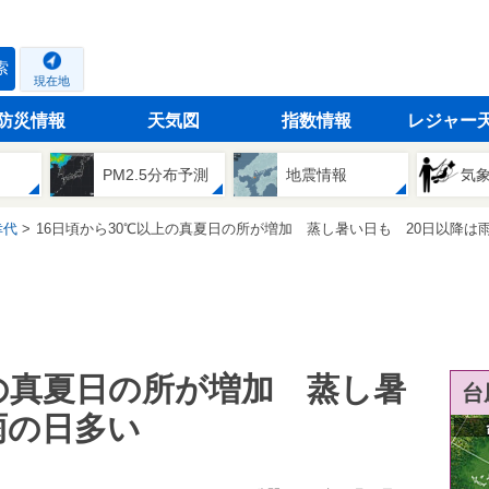
索
現在地
防災情報
天気図
指数情報
レジャー
PM2.5分布予測
地震情報
気
幸代
16日頃から30℃以上の真夏日の所が増加 蒸し暑い日も 20日以降は雨の日
上の真夏日の所が増加 蒸し暑
台
雨の日多い