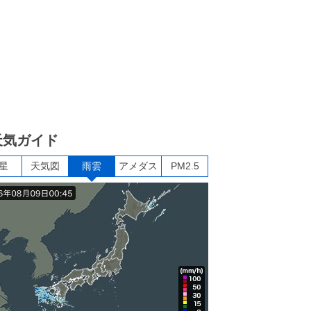
天気ガイド
星
天気図
雨雲
アメダス
PM2.5