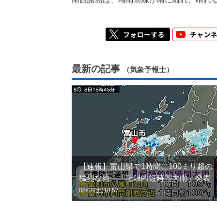
最新の記事
（気象予報士）
【速報】富山県で1時間に100ミリ超の
猛烈な雨 「記録的短時間大雨」発表
08/08(土)18:57