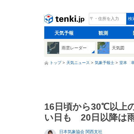
tenki.jp
検
天気予報
観測
雨雲レーダー
天気図
トップ
天気ニュース
気象予報士
堂本 
16日頃から30℃以
い日も 20日以降は
日本気象協会 関西支社