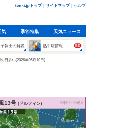
tenki.jpトップ
｜
サイトマップ
｜
ヘルプ
天気
季節特集
天気ニュース
象予報士の解説
熱中症情報
注目
多い(2026年05月10日)
風13号
(ドルフィン)
09日00:00現在