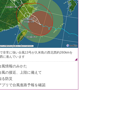
で非常に強い台風13号が久米島の西北西約260kmを
西に進んでいます
台風情報のみかた
台風の接近、上陸に備えて
知る防災
アプリで台風進路予報を確認