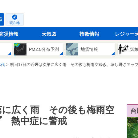
索
現在地
防災情報
天気図
指数情報
レジャー
PM2.5分布予測
地震情報
気
幸代
明日17日の近畿は次第に広く雨 その後も梅雨空続き、蒸し暑さアップ 熱
第に広く雨 その後も梅雨空
台
プ 熱中症に警戒