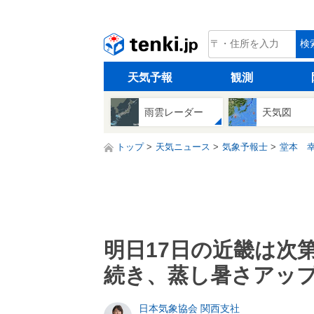
tenki.jp
検
天気予報
観測
雨雲レーダー
天気図
トップ
天気ニュース
気象予報士
堂本 
明日17日の近畿は次
続き、蒸し暑さアッ
日本気象協会 関西支社