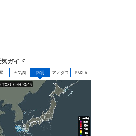
天気ガイド
星
天気図
雨雲
アメダス
PM2.5