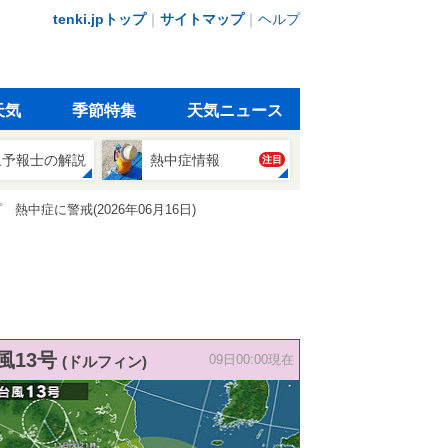
tenki.jpトップ
｜
サイトマップ
｜
ヘルプ
天気
季節特集
天気ニュース
象予報士の解説
熱中症情報
注目
中症に警戒(2026年06月16日)
風13号
(ドルフィン)
09日00:00現在