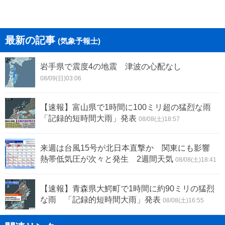
最新の記事
(気象予報士)
岩手県で震度4の地震 津波の心配なし
08/09(日)03:06
【速報】富山県で1時間に100ミリ超の猛烈な雨
「記録的短時間大雨」発表
08/08(土)18:57
来週は台風15号が北日本直撃か 関東にも影響
熱帯低気圧が次々と発生 2週間天気
08/08(土)18:41
【速報】青森県大鰐町で1時間に約90ミリの猛烈
な雨 「記録的短時間大雨」発表
08/08(土)16:55