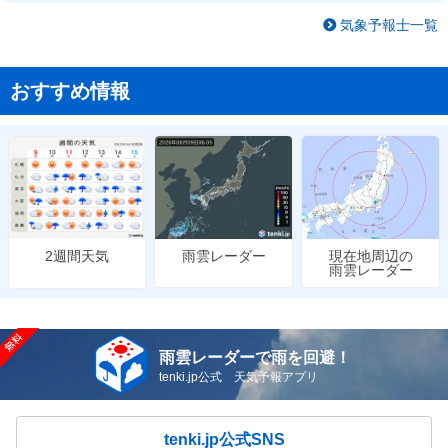
気象予報士一覧
おすすめ情報
雨雲レーダー
現在地周辺の
2週間天気
雨雲レーダー
雨雲レーダーで雨を回避！
tenki.jp公式 天気予報アプリ
tenki.jp公式SNS