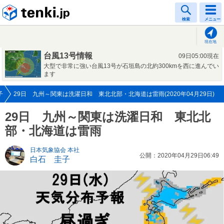
tenki.jp
検索
メニュー
現在地
台風13号情報
09日05:00現在
大型で非常に強い台風13号が石垣島の北約300kmを西に進んでい
ます
子
29日 九州～関東は洗濯日和 東北北部・北海道は雷雨(2020年04月29日)
29日 九州～関東は洗濯日和 東北北
部・北海道は雷雨
日本気象協会 本社
公開：2020年04月29日06:49
白石 圭子