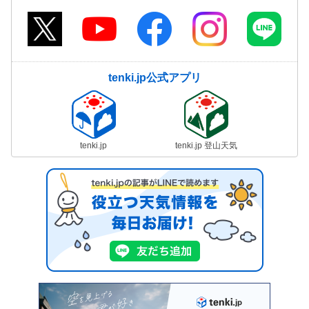
tenki.jp公式アプリ
tenki.jp
tenki.jp 登山天気