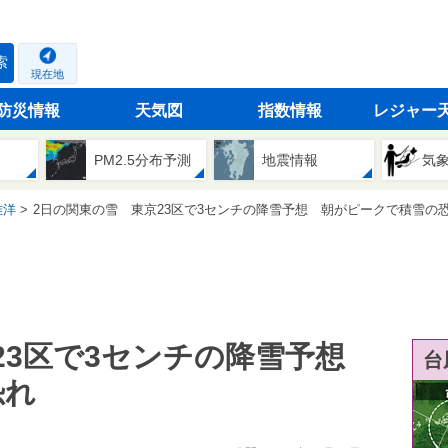
索
現在地
防災情報
天気図
指数情報
レジャー
PM2.5分布予測
地震情報
気
雅洋
2日の関東の雪 東京23区で3センチの降雪予想 朝がピークで積雪の恐れ(2
23区で3センチの降雪予想
台
恐れ