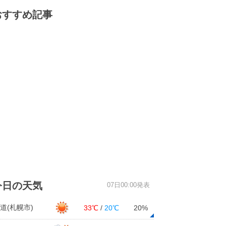
おすすめ記事
今日の天気
07日00:00発表
道(札幌市)
33℃
/
20℃
20%