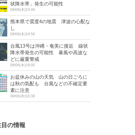
状降水帯」発生の可能性
08/06(木)23:48
熊本県で震度4の地震 津波の心配な
し
08/06(木)19:56
台風13号は沖縄・奄美に接近 線状
降水帯発生の可能性 暴風や高波な
どに厳重警戒
08/06(木)18:00
お盆休みの山の天気 山の日ごろに
は秋の気配も 台風などの不確定要
素に注意
08/06(木)16:38
注目の情報