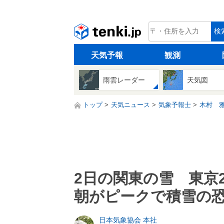
tenki.jp
検
天気予報
観測
雨雲レーダー
天気図
トップ
天気ニュース
気象予報士
木村 
2日の関東の雪 東京
朝がピークで積雪の
日本気象協会 本社