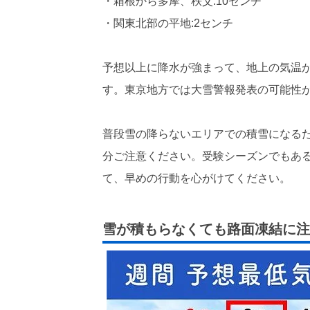
・箱根から多摩、秩父:10センチ
・関東北部の平地:2センチ
予想以上に降水が強まって、地上の気温
す。東京地方では大雪警報発表の可能性
普段雪の降らないエリアでの積雪になる
分ご注意ください。受験シーズンでもあ
て、早めの行動を心がけてください。
雪が積もらなくても路面凍結に注意