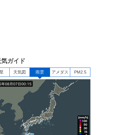
天気ガイド
星
天気図
雨雲
アメダス
PM2.5