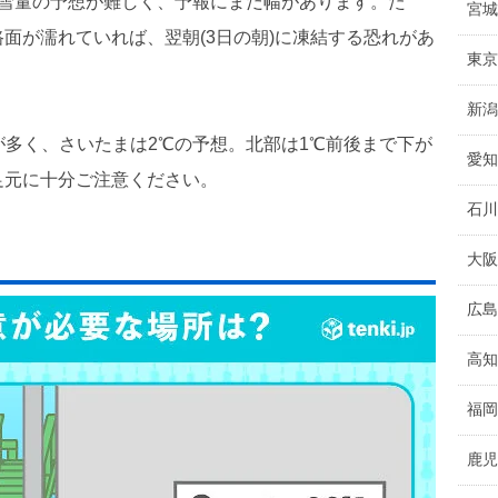
降雪量の予想が難しく、予報にまだ幅があります。た
宮城
面が濡れていれば、翌朝(3日の朝)に凍結する恐れがあ
東京
新潟
が多く、さいたまは2℃の予想。北部は1℃前後まで下が
愛知
足元に十分ご注意ください。
石川
大阪
広島
高知
福岡
鹿児