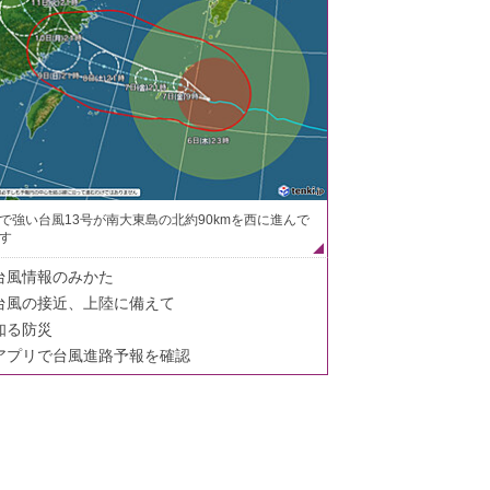
で強い台風13号が南大東島の北約90kmを西に進んで
す
台風情報のみかた
台風の接近、上陸に備えて
知る防災
アプリで台風進路予報を確認