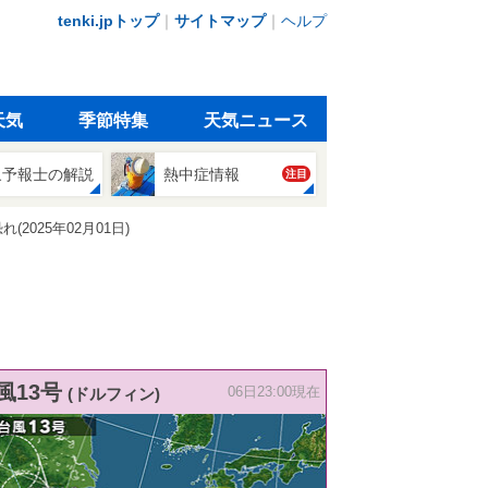
tenki.jpトップ
｜
サイトマップ
｜
ヘルプ
天気
季節特集
天気ニュース
象予報士の解説
熱中症情報
注目
025年02月01日)
風13号
(ドルフィン)
06日23:00現在