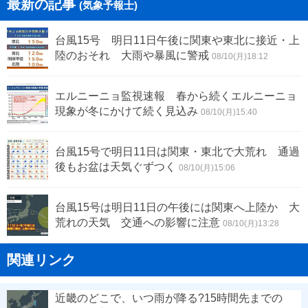
最新の記事
(気象予報士)
台風15号 明日11日午後に関東や東北に接近・上
陸のおそれ 大雨や暴風に警戒
08/10(月)18:12
エルニーニョ監視速報 春から続くエルニーニョ
現象が冬にかけて続く見込み
08/10(月)15:40
台風15号で明日11日は関東・東北で大荒れ 通過
後もお盆は天気ぐずつく
08/10(月)15:06
台風15号は明日11日の午後には関東へ上陸か 大
荒れの天気 交通への影響に注意
08/10(月)13:28
関連リンク
近畿のどこで、いつ雨が降る?15時間先までの