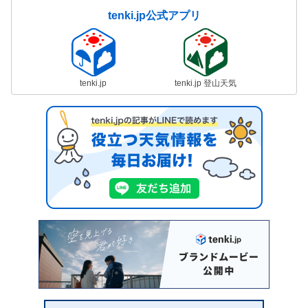
tenki.jp公式アプリ
tenki.jp
tenki.jp 登山天気