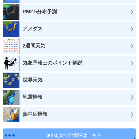
PM2.5分布予測
アメダス
2週間天気
気象予報士のポイント解説
世界天気
地震情報
熱中症情報
tenki.jpの全情報はこちら