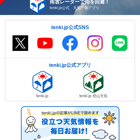
雨雲レーダーで雨を回避！
tenki.jp公式 天気予報アプリ
tenki.jp公式SNS
tenki.jp公式アプリ
tenki.jp
tenki.jp 登山天気