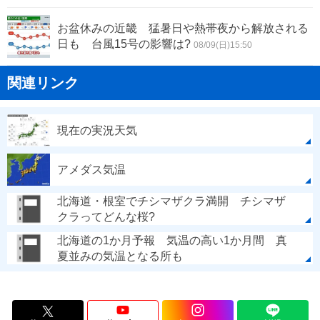
お盆休みの近畿 猛暑日や熱帯夜から解放される
日も 台風15号の影響は?
08/09(日)15:50
関連リンク
現在の実況天気
アメダス気温
北海道・根室でチシマザクラ満開 チシマザ
クラってどんな桜?
北海道の1か月予報 気温の高い1か月間 真
夏並みの気温となる所も