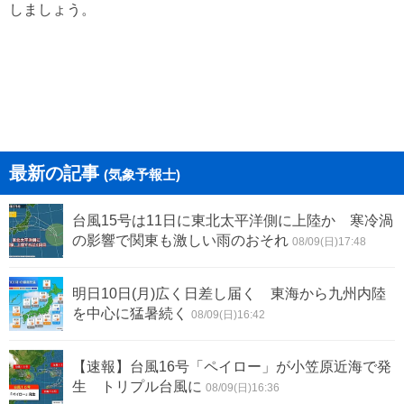
しましょう。
最新の記事
(気象予報士)
台風15号は11日に東北太平洋側に上陸か 寒冷渦
の影響で関東も激しい雨のおそれ
08/09(日)17:48
明日10日(月)広く日差し届く 東海から九州内陸
を中心に猛暑続く
08/09(日)16:42
【速報】台風16号「ペイロー」が小笠原近海で発
生 トリプル台風に
08/09(日)16:36