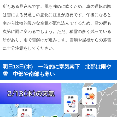
所もある見込みです。風も強めに吹くため、車の運転の際
は雪による見通しの悪化に注意が必要です。午後になると
南から比較的暖かな空気が流れ込んでくるため、雪の所も
次第に雨に変わるでしょう。ただ、積雪の多く残っている
所があり、雨で雪解けが進みます。雪崩や屋根からの落雪
に十分注意をしてください。
明日13日(木) 一時的に寒気南下 北部は雨や
雪 中部や南部も寒い