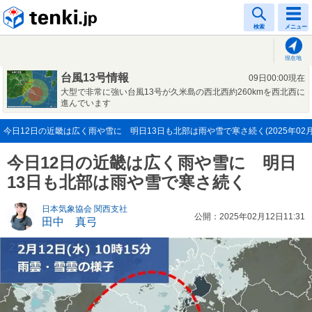
tenki.jp
検索
メニュー
現在地
台風13号情報
09日00:00現在
大型で非常に強い台風13号が久米島の西北西約260kmを西北西に
進んでいます
今日12日の近畿は広く雨や雪に 明日13日も北部は雨や雪で寒さ続く(2025年02月
今日12日の近畿は広く雨や雪に 明日
13日も北部は雨や雪で寒さ続く
日本気象協会 関西支社
公開：2025年02月12日11:31
田中 真弓