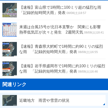
【速報】富山県で1時間に100ミリ超の猛烈な雨
「記録的短時間大雨」発表
08/08(土)18:57
来週は台風15号が北日本直撃か 関東にも影響
熱帯低気圧が次々と発生 2週間天気
08/08(土)18:41
【速報】青森県大鰐町で1時間に約90ミリの猛烈
な雨 「記録的短時間大雨」発表
08/08(土)16:55
【速報】岩手県盛岡市で1時間に約100ミリの猛烈
な雨 「記録的短時間大雨」発表
08/08(土)16:46
関連リンク
近畿地方 雨雲や雪雲の状況