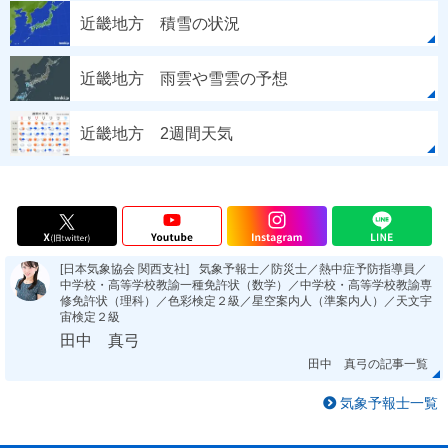
近畿地方 積雪の状況
近畿地方 雨雲や雪雲の予想
近畿地方 2週間天気
[日本気象協会 関西支社]
気象予報士／防災士／熱中症予防指導員／
中学校・高等学校教諭一種免許状（数学）／中学校・高等学校教諭専
修免許状（理科）／色彩検定２級／星空案内人（準案内人）／天文宇
宙検定２級
田中 真弓
田中 真弓の記事一覧
気象予報士一覧