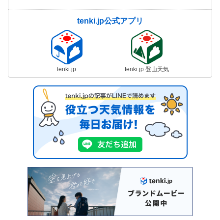
tenki.jp公式アプリ
tenki.jp
tenki.jp 登山天気