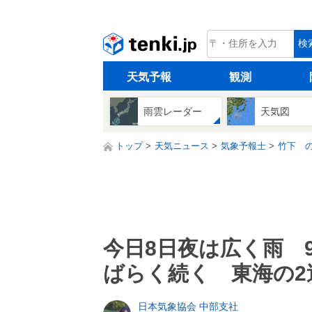
tenki.jp
検
天気予報
観測
雨雲レーダー
天気図
トップ
天気ニュース
気象予報士
竹下 
今日8日夜は広く雨 
ばらく続く 東海の2
日本気象協会 中部支社