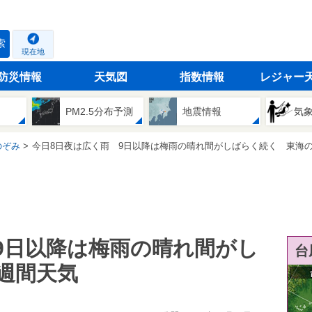
索
現在地
防災情報
天気図
指数情報
レジャー
PM2.5分布予測
地震情報
気
のぞみ
今日8日夜は広く雨 9日以降は梅雨の晴れ間がしばらく続く 東海の2週間
9日以降は梅雨の晴れ間がし
台
週間天気