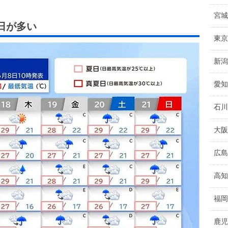
宮城
の日が多い
東京
新潟
愛知
石川
大阪
広島
高知
福岡
鹿児