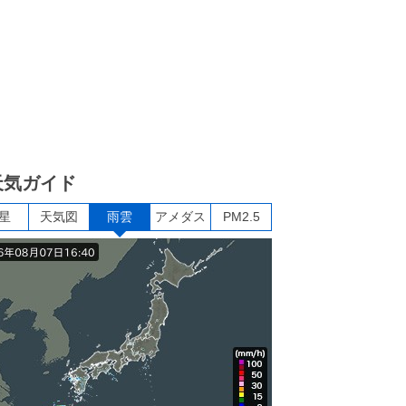
天気ガイド
星
天気図
雨雲
アメダス
PM2.5