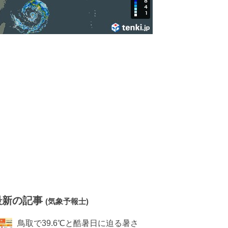
最新の記事
(気象予報士)
鳥取で39.6℃と酷暑日に迫る暑さ