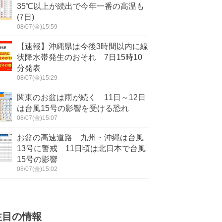
35℃以上が続出で今年一番の高温も
(7日)
08/07(金)15:59
【速報】沖縄県は今後3時間以内に線
状降水帯発生のおそれ 7日15時10
分発表
08/07(金)15:29
関東のお盆は雨が続く 11日～12日
は台風15号の影響を受ける恐れ
08/07(金)15:07
お盆の高速道路 九州・沖縄は台風
13号に警戒 11日頃は北日本で台風
15号の影響
08/07(金)15:02
注目の情報