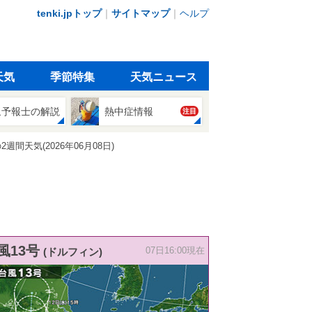
tenki.jpトップ
｜
サイトマップ
｜
ヘルプ
天気
季節特集
天気ニュース
象予報士の解説
熱中症情報
注目
天気(2026年06月08日)
風13号
(ドルフィン)
07日16:00現在