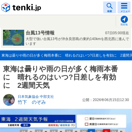
tenki.jp
検索
メニュー
現在地
台風13号情報
07日05:00現在
大型で強い台風13号が沖永良部島の東約140kmを西北西に進んで
います
東海は曇りや雨の日が多く梅雨本番に 晴れるのはいつ?日差しを有効に 2週間天気(2
東海は曇りや雨の日が多く梅雨本番
に 晴れるのはいつ?日差しを有効
に 2週間天気
日本気象協会 中部支社
公開：2026年06月15日12:30
竹下 のぞみ