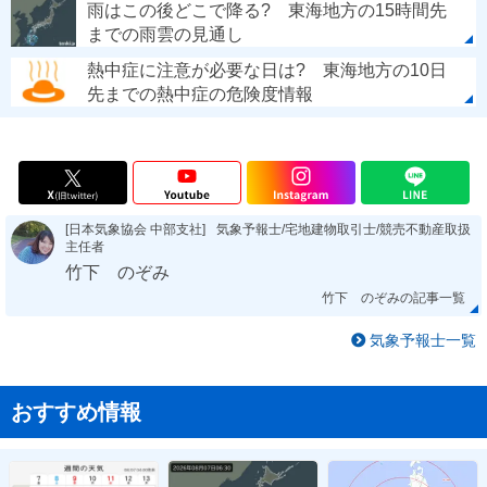
雨はこの後どこで降る? 東海地方の15時間先
までの雨雲の見通し
熱中症に注意が必要な日は? 東海地方の10日
先までの熱中症の危険度情報
[日本気象協会 中部支社]
気象予報士/宅地建物取引士/競売不動産取扱
主任者
竹下 のぞみ
竹下 のぞみの記事一覧
気象予報士一覧
おすすめ情報