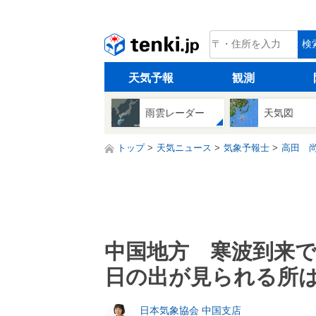
tenki.jp
検
天気予報
観測
雨雲レーダー
天気図
トップ
天気ニュース
気象予報士
高田 
中国地方 寒波到来
日の出が見られる所は
日本気象協会 中国支店