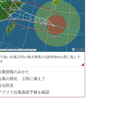
で強い台風13号が南大東島の北約80kmを西に進んで
す
台風情報のみかた
台風の接近、上陸に備えて
知る防災
アプリで台風進路予報を確認