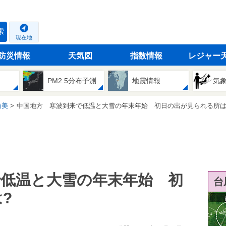
索
現在地
防災情報
天気図
指数情報
レジャー
PM2.5分布予測
地震情報
気
尚美
中国地方 寒波到来で低温と大雪の年末年始 初日の出が見られる所は?(20
で低温と大雪の年末年始 初
台
?