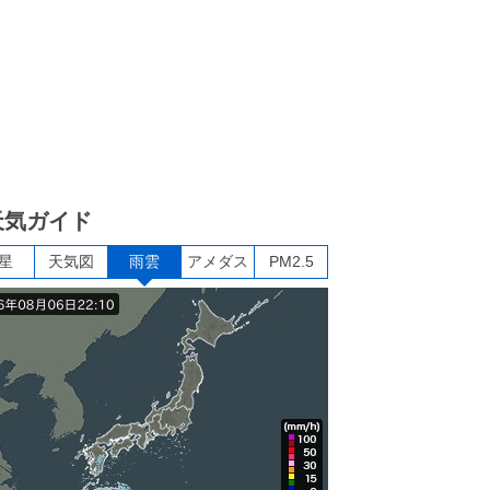
天気ガイド
星
天気図
雨雲
アメダス
PM2.5