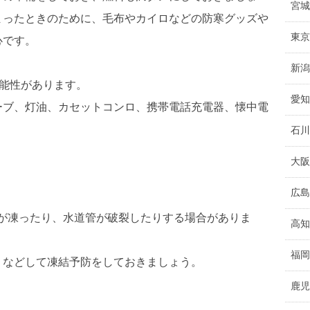
宮城
まったときのために、毛布やカイロなどの防寒グッズや
東京
心です。
新潟
能性があります。
愛知
ーブ、灯油、カセットコンロ、携帯電話充電器、懐中電
石川
大阪
広島
水が凍ったり、水道管が破裂したりする場合がありま
高知
福岡
くなどして凍結予防をしておきましょう。
鹿児