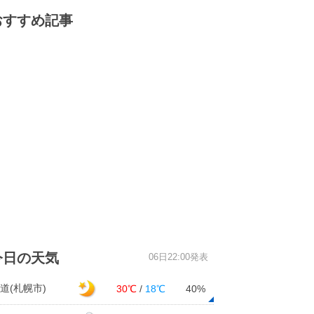
おすすめ記事
今日の天気
06日22:00発表
道(札幌市)
30℃
/
18℃
40%