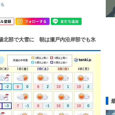
性も
山陽北部で大雪に 朝は瀬戸内沿岸部でも氷