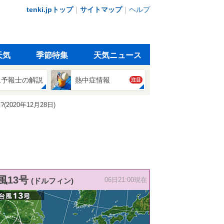
tenki.jpトップ
｜
サイトマップ
｜
ヘルプ
天気
季節特集
天気ニュース
象予報士の解説
熱中症情報
注目
20年12月28日)
風13号
(ドルフィン)
06日21:00現在