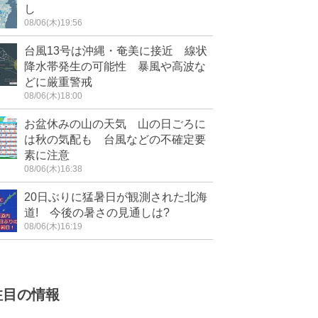
し
08/06(木)19:56
台風13号は沖縄・奄美に接近 線状
降水帯発生の可能性 暴風や高波な
どに厳重警戒
08/06(木)18:00
お盆休みの山の天気 山の日ごろに
は秋の気配も 台風などの不確定要
素に注意
08/06(木)16:38
20日ぶりに猛暑日が観測された北海
道! 今後の暑さの見通しは?
08/06(木)16:19
注目の情報