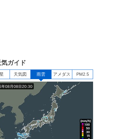
天気ガイド
星
天気図
雨雲
アメダス
PM2.5