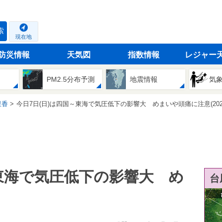
索
現在地
防災情報
天気図
指数情報
レジャー
PM2.5分布予測
地震情報
気
里香
今日7日(日)は四国～東海で気圧低下の影響大 めまいや頭痛に注意(2026
～東海で気圧低下の影響大 め
台