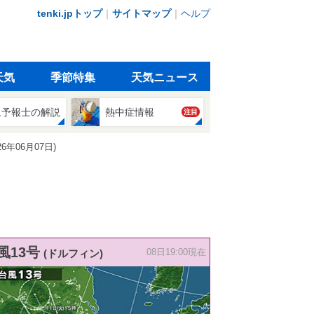
tenki.jpトップ
｜
サイトマップ
｜
ヘルプ
天気
季節特集
天気ニュース
象予報士の解説
熱中症情報
注目
年06月07日)
風13号
(ドルフィン)
08日19:00現在