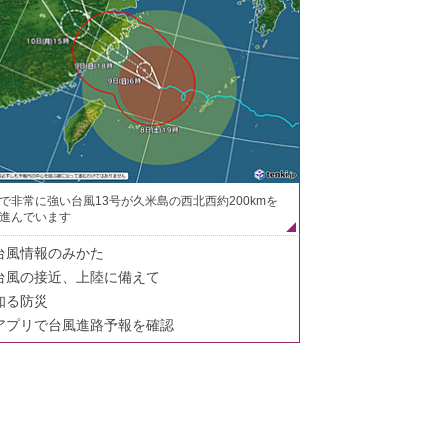
で非常に強い台風13号が久米島の西北西約200kmを
進んでいます
台風情報のみかた
台風の接近、上陸に備えて
知る防災
アプリで台風進路予報を確認