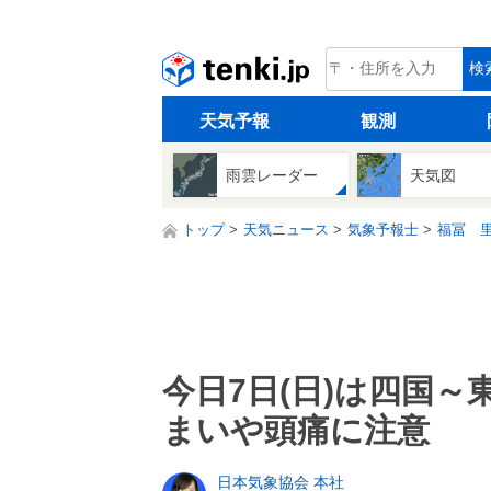
tenki.jp
検
天気予報
観測
雨雲レーダー
天気図
トップ
天気ニュース
気象予報士
福冨 
今日7日(日)は四国
まいや頭痛に注意
日本気象協会 本社