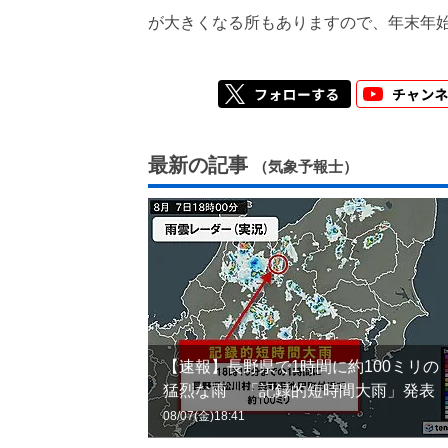
が大きくなる所もありますので、年末年
最新の記事
（気象予報士）
【速報】長野県で1時間に約100ミリの
猛烈な雨 「記録的短時間大雨」発表
08/07(金)18:41