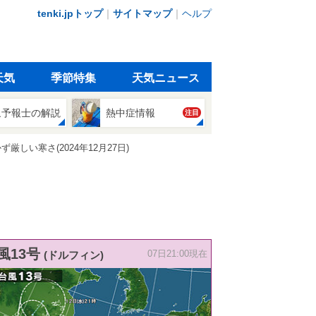
tenki.jpトップ
｜
サイトマップ
｜
ヘルプ
天気
季節特集
天気ニュース
象予報士の解説
熱中症情報
注目
しい寒さ(2024年12月27日)
風13号
(ドルフィン)
07日21:00現在