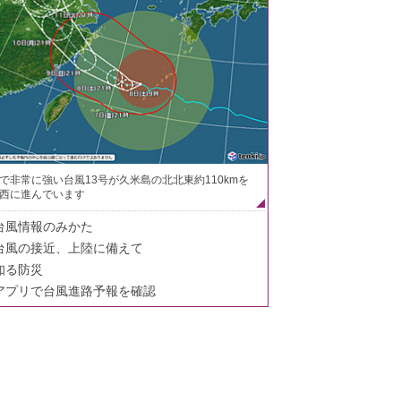
で非常に強い台風13号が久米島の北北東約110kmを
西に進んでいます
台風情報のみかた
台風の接近、上陸に備えて
知る防災
アプリで台風進路予報を確認