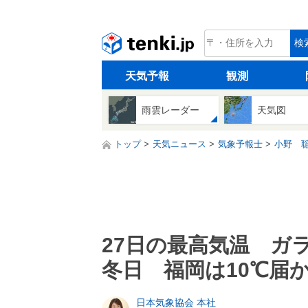
tenki.jp
検
天気予報
観測
雨雲レーダー
天気図
トップ
天気ニュース
気象予報士
小野 
27日の最高気温 ガ
冬日 福岡は10℃届
日本気象協会 本社