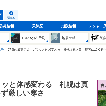
索
現在地
防災情報
天気図
指数情報
レジャー
PM2.5分布予測
地震情報
気
聡子
27日の最高気温 ガラッと体感変わる 札幌は真冬日 福岡は10℃届かず厳
ラッと体感変わる 札幌は真
台
かず厳しい寒さ