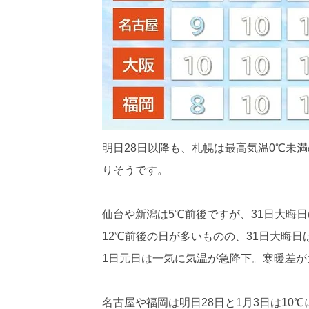
明日28日以降も、札幌は最高気温0℃未
りそうです。
仙台や新潟は5℃前後ですが、31日大晦日
12℃前後の日が多いものの、31日大晦日
1日元日は一気に気温が急降下。寒暖差が
名古屋や福岡は明日28日と1月3日は1