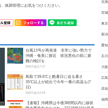
北海
始、体調管理にお気をつけください。
宮城
東京
新潟
愛知
台風13号が再発達 非常に強い勢力で
沖縄・奄美に接近 状況悪化の前に避
石川
難の検討を
08/07(金)17:37
大阪
鳥取で39.6℃と酷暑日に迫る暑さ
広島
35℃以上が続出で今年一番の高温も(7
日)
高知
08/07(金)15:59
福岡
【速報】沖縄県は今後3時間以内に線状