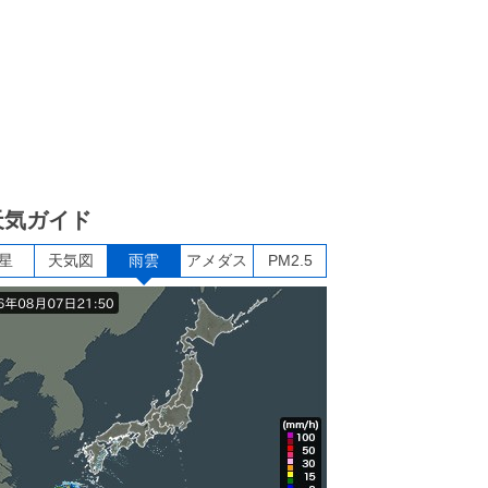
天気ガイド
星
天気図
雨雲
アメダス
PM2.5