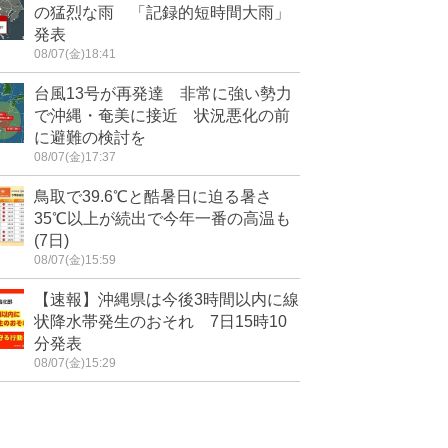
の猛烈な雨 「記録的短時間大雨」
発表
08/07(金)18:41
台風13号が再発達 非常に強い勢力
で沖縄・奄美に接近 状況悪化の前
に避難の検討を
08/07(金)17:37
鳥取で39.6℃と酷暑日に迫る暑さ
35℃以上が続出で今年一番の高温も
(7日)
08/07(金)15:59
【速報】沖縄県は今後3時間以内に線
状降水帯発生のおそれ 7日15時10
分発表
08/07(金)15:29