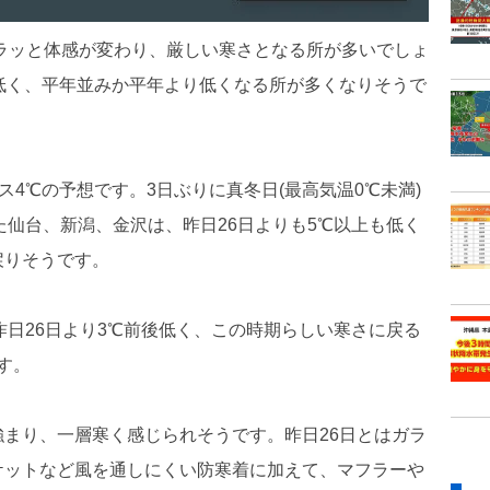
ガラッと体感が変わり、厳しい寒さとなる所が多いでしょ
低く、平年並みか平年より低くなる所が多くなりそうで
ス4℃の予想です。3日ぶりに真冬日(最高気温0℃未満)
た仙台、新潟、金沢は、昨日26日よりも5℃以上も低く
戻りそうです。
、昨日26日より3℃前後低く、この時期らしい寒さに戻る
す。
まり、一層寒く感じられそうです。昨日26日とはガラ
ケットなど風を通しにくい防寒着に加えて、マフラーや