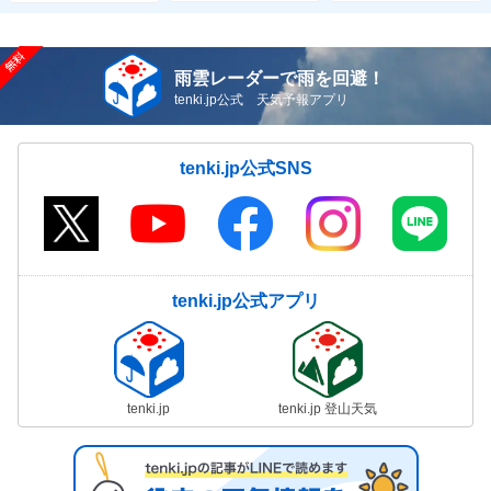
雨雲レーダーで雨を回避！
tenki.jp公式 天気予報アプリ
tenki.jp公式SNS
tenki.jp公式アプリ
tenki.jp
tenki.jp 登山天気