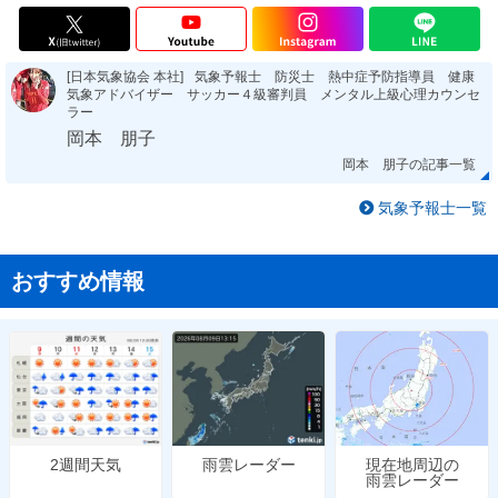
[日本気象協会 本社]
気象予報士 防災士 熱中症予防指導員 健康
気象アドバイザー サッカー４級審判員 メンタル上級心理カウンセ
ラー
岡本 朋子
岡本 朋子の記事一覧
気象予報士一覧
おすすめ情報
雨雲レーダー
現在地周辺の
2週間天気
雨雲レーダー