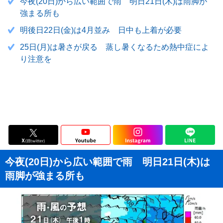
今夜(20日)から広い範囲で雨 明日21日(木)は雨脚が
強まる所も
明後日22日(金)は4月並み 日中も上着が必要
25日(月)は暑さが戻る 蒸し暑くなるため熱中症によ
り注意を
今夜(20日)から広い範囲で雨 明日21日(木)は
雨脚が強まる所も