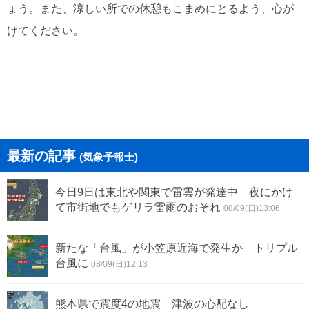
ょう。また、涼しい所での休憩もこまめにとるよう、心が
けてください。
最新の記事
(気象予報士)
今日9日は東北や関東で雷雲が発達中 夜にかけ
て市街地でもゲリラ雷雨のおそれ
08/09(日)13:06
新たな「台風」が小笠原近海で発生か トリプル
台風に
08/09(日)12:13
熊本県で震度4の地震 津波の心配なし