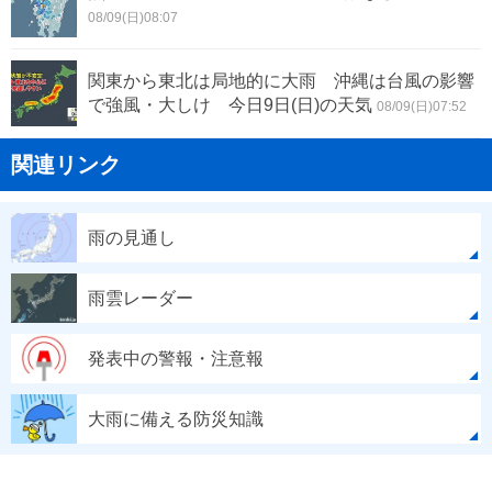
08/09(日)08:07
関東から東北は局地的に大雨 沖縄は台風の影響
で強風・大しけ 今日9日(日)の天気
08/09(日)07:52
関連リンク
雨の見通し
雨雲レーダー
発表中の警報・注意報
大雨に備える防災知識