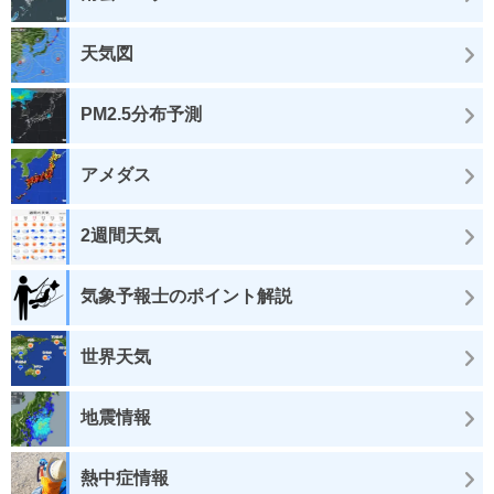
天気図
PM2.5分布予測
アメダス
2週間天気
気象予報士のポイント解説
世界天気
地震情報
熱中症情報