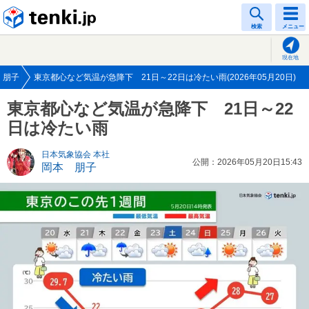
tenki.jp
検索
メニュー
現在地
 朋子
東京都心など気温が急降下 21日～22日は冷たい雨(2026年05月20日)
東京都心など気温が急降下 21日～22
日は冷たい雨
日本気象協会 本社
公開：2026年05月20日15:43
岡本 朋子