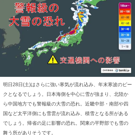
明日28日(土)はさらに強い寒気が流れ込み、年末寒波のピー
クとなるでしょう。日本海側を中心に雪が強まり、北陸か
ら中国地方でも警報級の大雪の恐れ。近畿中部・南部や四
国など太平洋側にも雪雲が流れ込み、積雪となる所がある
でしょう。帰省の足に影響の恐れ。関東の平野部でも雪の
舞う所がありそうです。