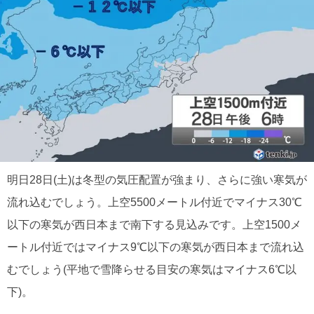
明日28日(土)は冬型の気圧配置が強まり、さらに強い寒気が
流れ込むでしょう。上空5500メートル付近でマイナス30℃
以下の寒気が西日本まで南下する見込みです。上空1500メ
ートル付近ではマイナス9℃以下の寒気が西日本まで流れ込
むでしょう(平地で雪降らせる目安の寒気はマイナス6℃以
下)。