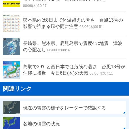
08/06(木)10:27
熊本県内は8日まで体温超えの暑さ 台風13号の
影響で強まる風や雨に注意
08/06(木)09:51
長崎県、熊本県、鹿児島県で震度4の地震 津波
の心配なし
08/06(木)08:07
鳥取で39℃と西日本では危険な暑さ 台風13号が
沖縄に接近 今日6日(木)の天気
08/06(木)07:11
関連リンク
現在の雪雲の様子をレーダーで確認する
各地の積雪の状況