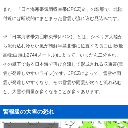
また、「日本海寒帯気団収束帯(JPCZ)※」の影響で、北陸
付近には断続的にまとまった雪雲が流れ込む見込みです。
※「日本海寒帯気団収束帯(JPCZ)」とは、シベリア大陸か
ら流れ込む冷たい風が朝鮮半島北部に位置する長白山脈(最
高峰:白頭山2744メートル)によって、いったん二分され、
その風下である日本海で再び合流して形成される収束帯(雪
雲が発達しやすいライン)です。JPCZによって、雪雲や雨
雲が発達しやすくなり、その雪雲や雨雲が次々と流れ込む
と、大雪や雨量が多くなることが多々あります。
警報級の大雪の恐れ