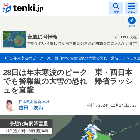
tenki.jp
検索
メニュー
現在地
台風13号情報
06日09:00現在
大型で強い台風13号が南大東島の東約240kmを西に進んでいます
28日は年末寒波のピーク 東・西日本でも警報級の大雪の恐れ 帰省ラッシュを直撃(2
28日は年末寒波のピーク 東・西日本
でも警報級の大雪の恐れ 帰省ラッシ
ュを直撃
日本気象協会 本社
公開：2024年12月27日15:27
吉田 友海