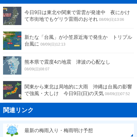
今日9日は東北や関東で雷雲が発達中 夜にかけ
て市街地でもゲリラ雷雨のおそれ
08/09(日)13:06
新たな「台風」が小笠原近海で発生か トリプル
台風に
08/09(日)12:13
熊本県で震度4の地震 津波の心配なし
08/09(日)08:07
関東から東北は局地的に大雨 沖縄は台風の影響
で強風・大しけ 今日9日(日)の天気
08/09(日)07:52
関連リンク
最新の梅雨入り・梅雨明け予想