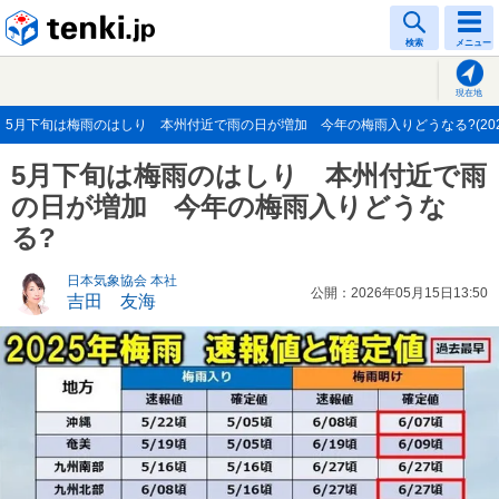
tenki.jp
検索
メニュー
現在地
5月下旬は梅雨のはしり 本州付近で雨の日が増加 今年の梅雨入りどうなる?(2026
5月下旬は梅雨のはしり 本州付近で雨
の日が増加 今年の梅雨入りどうな
る?
日本気象協会 本社
公開：2026年05月15日13:50
吉田 友海