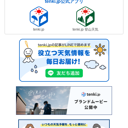
tenki.jp公式アプリ
tenki.jp
tenki.jp 登山天気