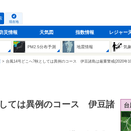
索
現在地
防災情報
天気図
指数情報
レジャー
PM2.5分布予測
地震情報
気
匠
台風14号どこへ?秋としては異例のコース 伊豆諸島は厳重警戒(2020年10
としては異例のコース 伊豆諸
台