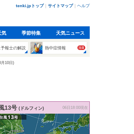
tenki.jpトップ
｜
サイトマップ
｜
ヘルプ
天気
季節特集
天気ニュース
象予報士の解説
熱中症情報
注目
月10日)
風13号
(ドルフィン)
06日18:00現在