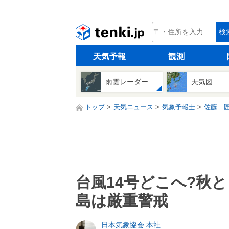
tenki.jp
検
天気予報
観測
雨雲レーダー
天気図
トップ
天気ニュース
気象予報士
佐藤 
台風14号どこへ?秋
島は厳重警戒
日本気象協会 本社