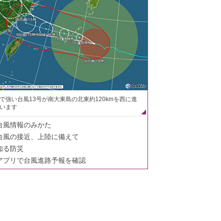
で強い台風13号が南大東島の北東約120kmを西に進
います
台風情報のみかた
台風の接近、上陸に備えて
知る防災
アプリで台風進路予報を確認