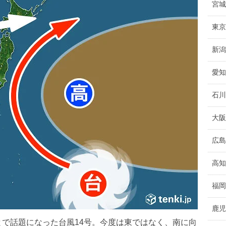
宮城
東京
新潟
愛知
石川
大阪
広島
高知
福岡
鹿児
で話題になった台風14号。今度は東ではなく、南に向