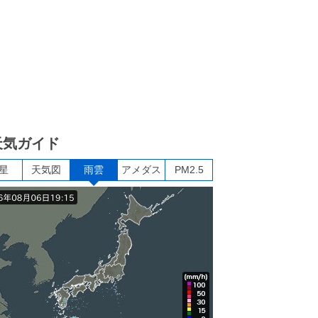
天気ガイド
星
天気図
雨雲
アメダス
PM2.5