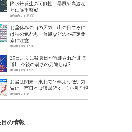
降水帯発生の可能性 暴風や高波な
どに厳重警戒
08/06(木)18:00
お盆休みの山の天気 山の日ごろに
は秋の気配も 台風などの不確定要
素に注意
08/06(木)16:38
20日ぶりに猛暑日が観測された北海
道! 今後の暑さの見通しは?
08/06(木)16:19
お盆は関東・東北で平年より低い気
温に 西日本は猛暑続く 1か月予報
08/06(木)16:11
注目の情報