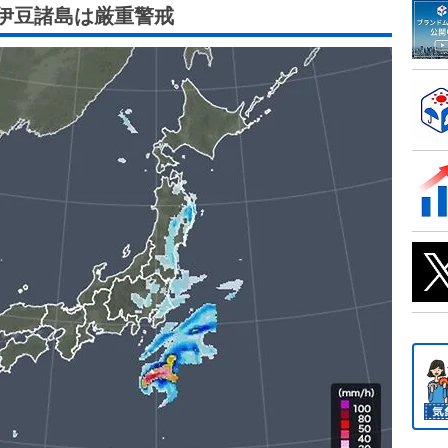
伊豆諸島は厳重警戒