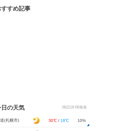
おすすめ記事
今日の天気
06日19:00発表
道(札幌市)
30℃
/
18℃
10%