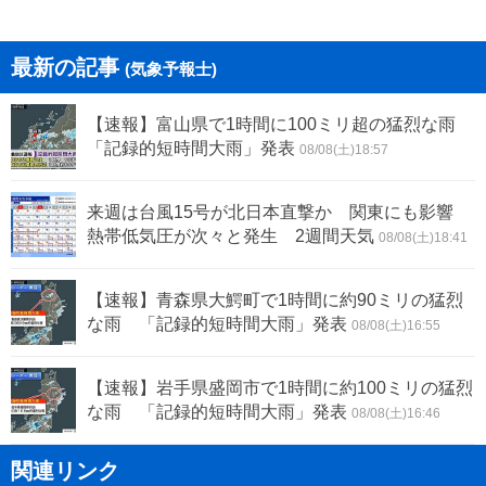
最新の記事
(気象予報士)
【速報】富山県で1時間に100ミリ超の猛烈な雨
「記録的短時間大雨」発表
08/08(土)18:57
来週は台風15号が北日本直撃か 関東にも影響
熱帯低気圧が次々と発生 2週間天気
08/08(土)18:41
【速報】青森県大鰐町で1時間に約90ミリの猛烈
な雨 「記録的短時間大雨」発表
08/08(土)16:55
【速報】岩手県盛岡市で1時間に約100ミリの猛烈
な雨 「記録的短時間大雨」発表
08/08(土)16:46
関連リンク