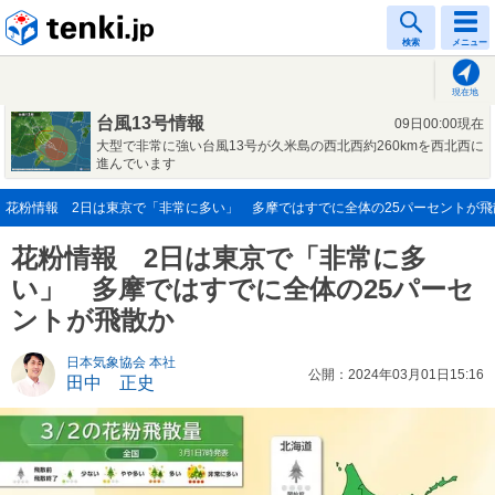
tenki.jp
検索
メニュー
現在地
台風13号情報
09日00:00現在
大型で非常に強い台風13号が久米島の西北西約260kmを西北西に
進んでいます
花粉情報 2日は東京で「非常に多い」 多摩ではすでに全体の25パーセントが飛散か(
花粉情報 2日は東京で「非常に多
い」 多摩ではすでに全体の25パーセ
ントが飛散か
日本気象協会 本社
公開：2024年03月01日15:16
田中 正史