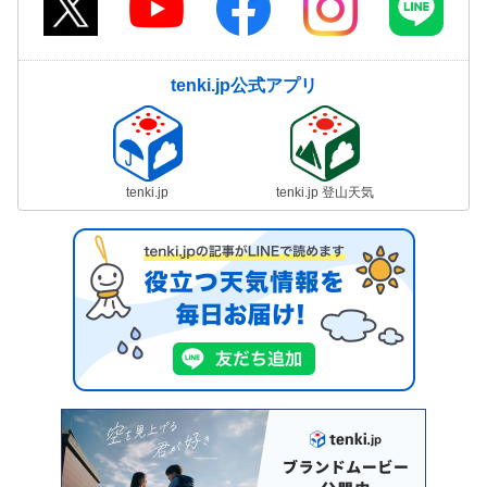
tenki.jp公式アプリ
tenki.jp
tenki.jp 登山天気