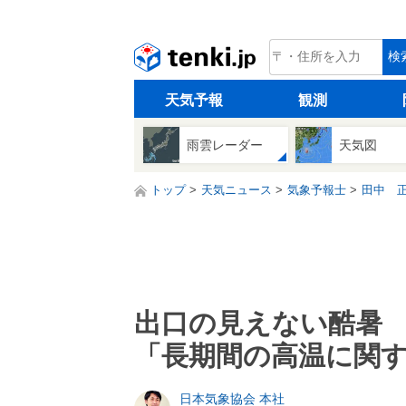
tenki.jp
検
天気予報
観測
雨雲レーダー
天気図
トップ
天気ニュース
気象予報士
田中 
出口の見えない酷暑
「長期間の高温に関
日本気象協会 本社