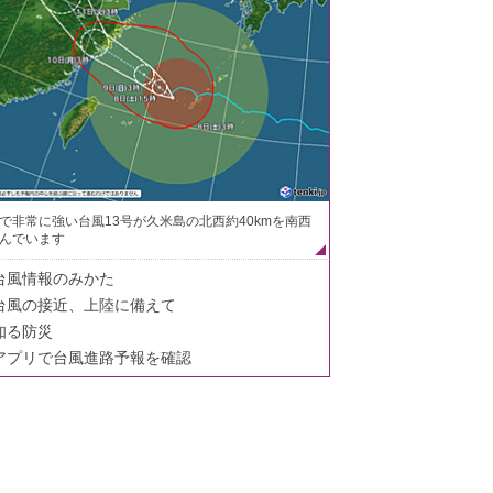
で非常に強い台風13号が久米島の北西約40kmを南西
んでいます
台風情報のみかた
台風の接近、上陸に備えて
知る防災
アプリで台風進路予報を確認