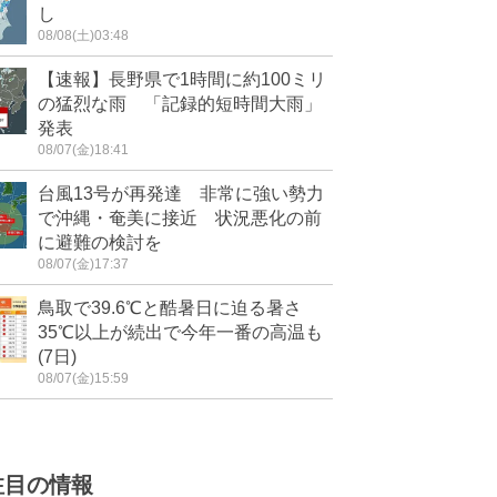
し
08/08(土)03:48
【速報】長野県で1時間に約100ミリ
の猛烈な雨 「記録的短時間大雨」
発表
08/07(金)18:41
台風13号が再発達 非常に強い勢力
で沖縄・奄美に接近 状況悪化の前
に避難の検討を
08/07(金)17:37
鳥取で39.6℃と酷暑日に迫る暑さ
35℃以上が続出で今年一番の高温も
(7日)
08/07(金)15:59
注目の情報