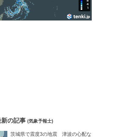
最新の記事
(気象予報士)
茨城県で震度3の地震 津波の心配な