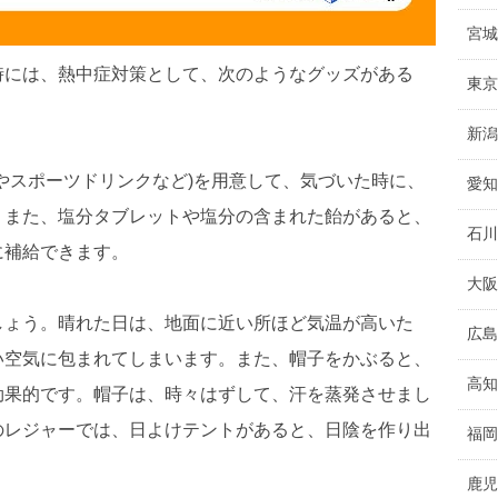
宮城
時には、熱中症対策として、次のようなグッズがある
東京
新潟
やスポーツドリンクなど)を用意して、気づいた時に、
愛知
。また、塩分タブレットや塩分の含まれた飴があると、
石川
に補給できます。
大阪
しょう。晴れた日は、地面に近い所ほど気温が高いた
広島
い空気に包まれてしまいます。また、帽子をかぶると、
高知
効果的です。帽子は、時々はずして、汗を蒸発させまし
のレジャーでは、日よけテントがあると、日陰を作り出
福岡
鹿児