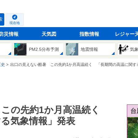
索
現在地
防災情報
天気図
指数情報
レジャー
PM2.5分布予測
地震情報
気
正史
出口の見えない酷暑 この先約1か月高温続く 「長期間の高温に関する気象
 この先約1か月高温続く
台
する気象情報」発表