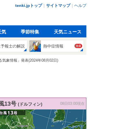
tenki.jpトップ
｜
サイトマップ
｜
ヘルプ
天気
季節特集
天気ニュース
象予報士の解説
熱中症情報
注目
情報」発表(2024年08月02日)
風13号
(ドルフィン)
08日03:00現在