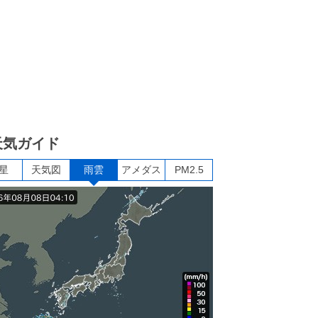
天気ガイド
星
天気図
雨雲
アメダス
PM2.5