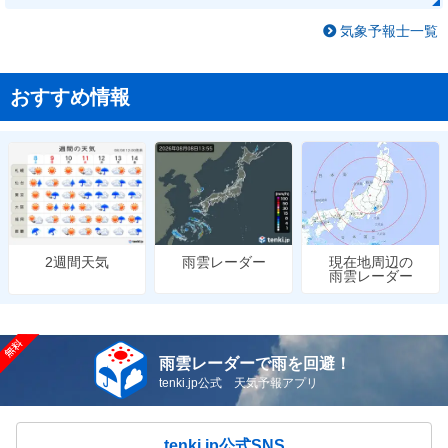
気象予報士一覧
おすすめ情報
雨雲レーダー
現在地周辺の
2週間天気
雨雲レーダー
雨雲レーダーで雨を回避！
tenki.jp公式 天気予報アプリ
tenki.jp公式SNS