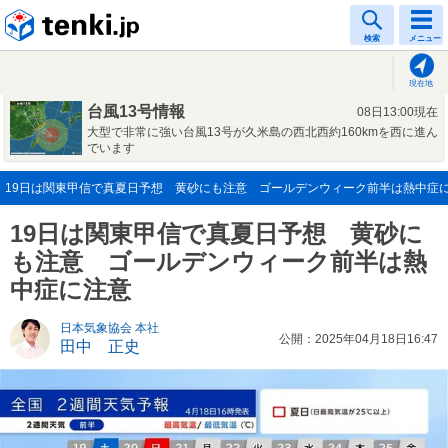
tenki.jp
検索
メニュー
現在地
台風13号情報
08日13:00現在
大型で非常に強い台風13号が久米島の西北西約160kmを西に進ん
でいます
19日は関東甲信で真夏日予想 黄砂にも注意 ゴールデンウィーク前半は熱中症に注意(
19日は関東甲信で真夏日予想 黄砂に
も注意 ゴールデンウィーク前半は熱
中症に注意
日本気象協会 本社
公開：2025年04月18日16:47
田中 正史