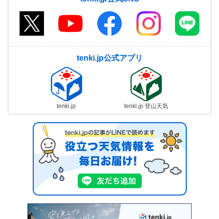
tenki.jp公式アプリ
tenki.jp
tenki.jp 登山天気