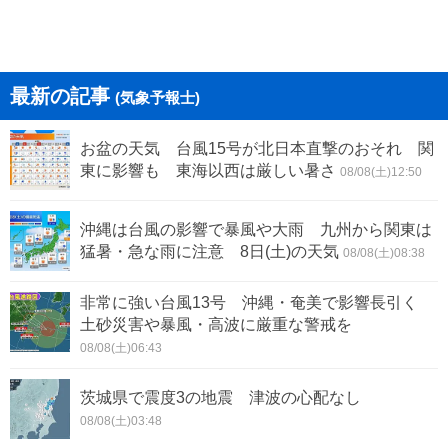
最新の記事
(気象予報士)
お盆の天気 台風15号が北日本直撃のおそれ 関
東に影響も 東海以西は厳しい暑さ
08/08(土)12:50
沖縄は台風の影響で暴風や大雨 九州から関東は
猛暑・急な雨に注意 8日(土)の天気
08/08(土)08:38
非常に強い台風13号 沖縄・奄美で影響長引く
土砂災害や暴風・高波に厳重な警戒を
08/08(土)06:43
茨城県で震度3の地震 津波の心配なし
08/08(土)03:48