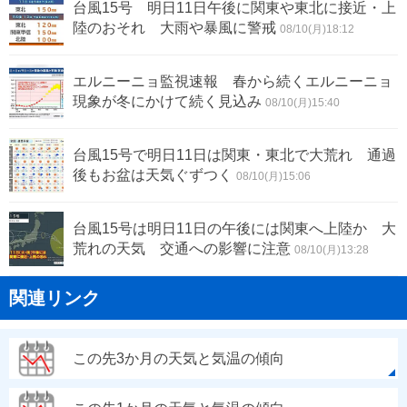
台風15号 明日11日午後に関東や東北に接近・上
陸のおそれ 大雨や暴風に警戒
08/10(月)18:12
エルニーニョ監視速報 春から続くエルニーニョ
現象が冬にかけて続く見込み
08/10(月)15:40
台風15号で明日11日は関東・東北で大荒れ 通過
後もお盆は天気ぐずつく
08/10(月)15:06
台風15号は明日11日の午後には関東へ上陸か 大
荒れの天気 交通への影響に注意
08/10(月)13:28
関連リンク
この先3か月の天気と気温の傾向