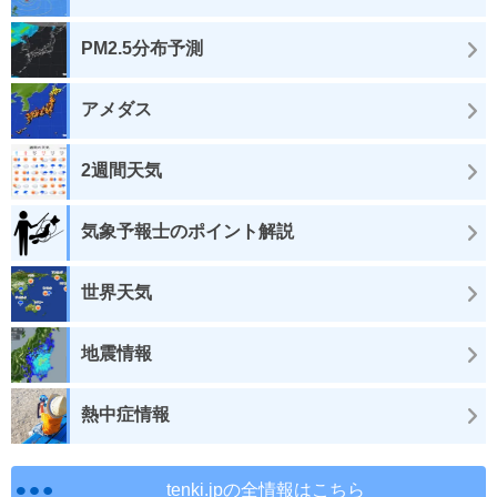
PM2.5分布予測
アメダス
2週間天気
気象予報士のポイント解説
世界天気
地震情報
熱中症情報
tenki.jpの全情報はこちら