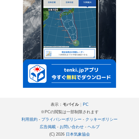
表示：
モバイル
｜
PC
※PCの閲覧は一部制限されます
利用規約
-
プライバシーポリシー
-
クッキーポリシー
広告掲載
-
お問い合わせ
-
ヘルプ
(C) 2026
日本気象協会