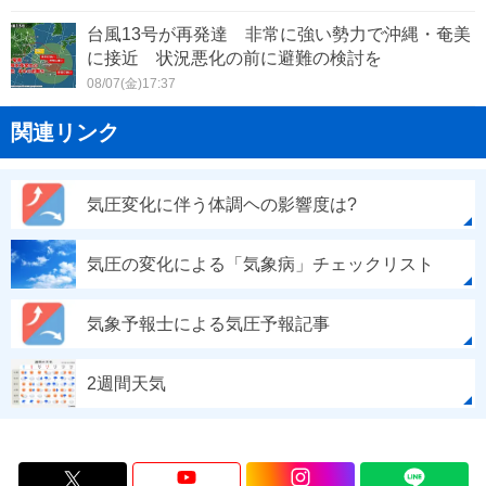
台風13号が再発達 非常に強い勢力で沖縄・奄美
に接近 状況悪化の前に避難の検討を
08/07(金)17:37
関連リンク
気圧変化に伴う体調ヘの影響度は?
気圧の変化による「気象病」チェックリスト
気象予報士による気圧予報記事
2週間天気