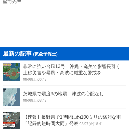
堅司先生
最新の記事
(気象予報士)
非常に強い台風13号 沖縄・奄美で影響長引く
土砂災害や暴風・高波に厳重な警戒を
08/08(土)06:43
茨城県で震度3の地震 津波の心配なし
08/08(土)03:48
【速報】長野県で1時間に約100ミリの猛烈な雨
「記録的短時間大雨」発表
08/07(金)18:41