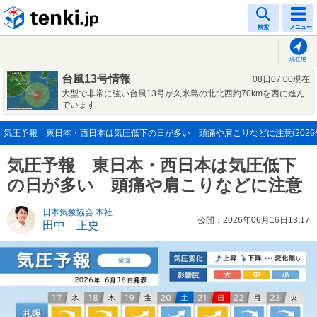
tenki.jp
検索
メニュー
現在地
台風13号情報
08日07:00現在
大型で非常に強い台風13号が久米島の北北西約70kmを西に進ん
でいます
気圧予報 東日本・西日本は気圧低下の日が多い 頭痛や肩こりなどに注意(2026年
気圧予報 東日本・西日本は気圧低下
の日が多い 頭痛や肩こりなどに注意
日本気象協会 本社
公開：2026年06月16日13:17
田中 正史