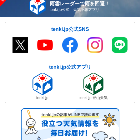
雨雲レーダーで雨を回避！
tenki.jp公式 天気予報アプリ
tenki.jp公式SNS
tenki.jp公式アプリ
tenki.jp
tenki.jp 登山天気