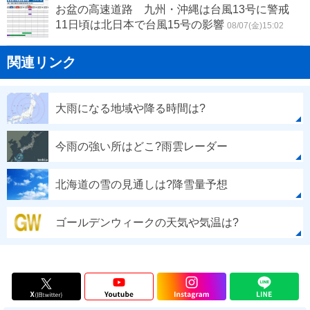
お盆の高速道路 九州・沖縄は台風13号に警戒
11日頃は北日本で台風15号の影響
08/07(金)15:02
関連リンク
大雨になる地域や降る時間は?
今雨の強い所はどこ?雨雲レーダー
北海道の雪の見通しは?降雪量予想
ゴールデンウィークの天気や気温は?