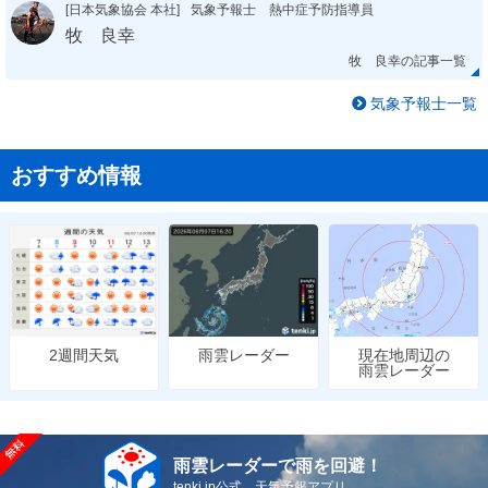
[日本気象協会 本社]
気象予報士 熱中症予防指導員
牧 良幸
牧 良幸の記事一覧
気象予報士一覧
おすすめ情報
雨雲レーダー
現在地周辺の
2週間天気
雨雲レーダー
雨雲レーダーで雨を回避！
tenki.jp公式 天気予報アプリ