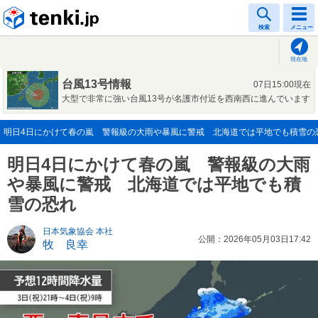
tenki.jp
検索
メニュー
現在地
台風13号情報
07日15:00現在
大型で非常に強い台風13号が名護市付近を西南西に進んでいます
明日4日にかけて春の嵐 警報級の大雨や暴風に警戒 北海道では平地でも積雪の恐れ(
明日4日にかけて春の嵐 警報級の大雨
や暴風に警戒 北海道では平地でも積
雪の恐れ
日本気象協会 本社
公開：2026年05月03日17:42
牧 良幸