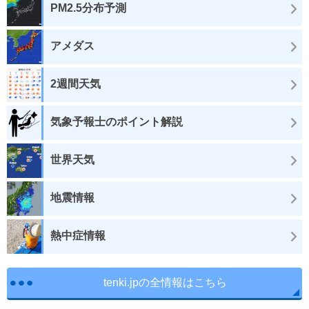
PM2.5分布予測
アメダス
2週間天気
気象予報士のポイント解説
世界天気
地震情報
熱中症情報
tenki.jpの全情報はこちら