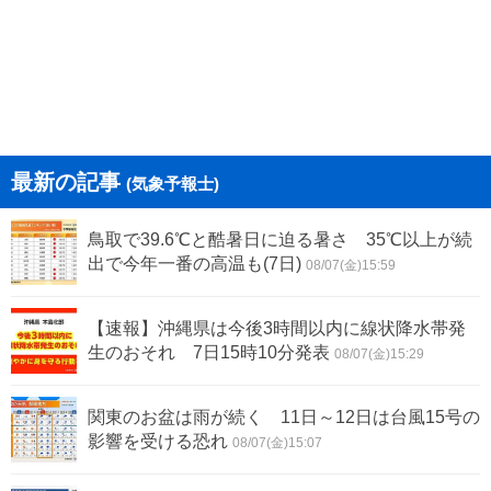
最新の記事
(気象予報士)
鳥取で39.6℃と酷暑日に迫る暑さ 35℃以上が続
出で今年一番の高温も(7日)
08/07(金)15:59
【速報】沖縄県は今後3時間以内に線状降水帯発
生のおそれ 7日15時10分発表
08/07(金)15:29
関東のお盆は雨が続く 11日～12日は台風15号の
影響を受ける恐れ
08/07(金)15:07