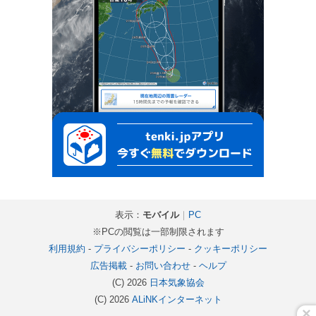
表示：
モバイル
｜
PC
※PCの閲覧は一部制限されます
利用規約
-
プライバシーポリシー
-
クッキーポリシー
広告掲載
-
お問い合わせ
-
ヘルプ
(C) 2026
日本気象協会
(C) 2026
ALiNKインターネット
×