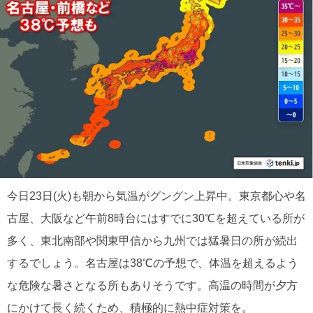
今日23日(火)も朝から気温がグングン上昇中。東京都心や名
古屋、大阪など午前8時台にはすでに30℃を超えている所が
多く、東北南部や関東甲信から九州では猛暑日の所が続出
するでしょう。名古屋は38℃の予想で、体温を超えるよう
な危険な暑さとなる所もありそうです。高温の時間が夕方
にかけて長く続くため、積極的に熱中症対策を。