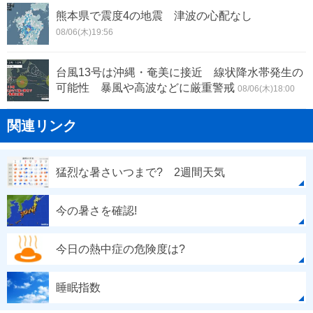
熊本県で震度4の地震 津波の心配なし
08/06(木)19:56
台風13号は沖縄・奄美に接近 線状降水帯発生の
可能性 暴風や高波などに厳重警戒
08/06(木)18:00
関連リンク
猛烈な暑さいつまで? 2週間天気
今の暑さを確認!
今日の熱中症の危険度は?
睡眠指数