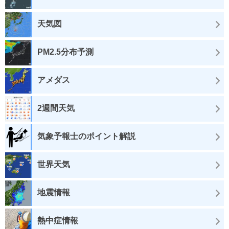
天気図
PM2.5分布予測
アメダス
2週間天気
気象予報士のポイント解説
世界天気
地震情報
熱中症情報