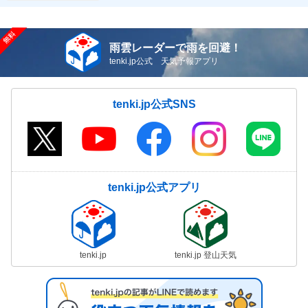
雨雲レーダーで雨を回避！
tenki.jp公式 天気予報アプリ
tenki.jp公式SNS
tenki.jp公式アプリ
tenki.jp
tenki.jp 登山天気