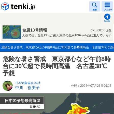
tenki.jp
検索
メニュー
現在地
台風13号情報
07日00:00現在
大型で強い台風13号が南大東島の北約100kmを西に進んでいます
危険な暑さ警戒 東京都心など午前8時台に30℃超で長時間高温 名古屋38℃予想(20
危険な暑さ警戒 東京都心など午前8時
台に30℃超で長時間高温 名古屋38℃
予想
日本気象協会 本社
公開：2024年07月23日09:13
中川 裕美子