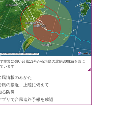
で非常に強い台風13号が石垣島の北約300kmを西に
でいます
台風情報のみかた
台風の接近、上陸に備えて
知る防災
アプリで台風進路予報を確認