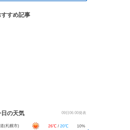
おすすめ記事
今日の天気
09日06:00発表
道(札幌市)
26℃
/
20℃
10%