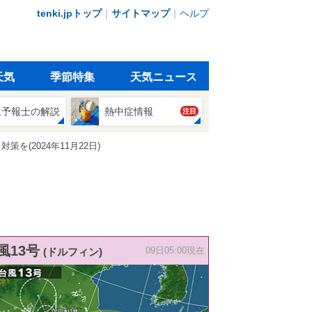
tenki.jpトップ
｜
サイトマップ
｜
ヘルプ
天気
季節特集
天気ニュース
象予報士の解説
熱中症情報
注目
(2024年11月22日)
風13号
(ドルフィン)
09日05:00現在