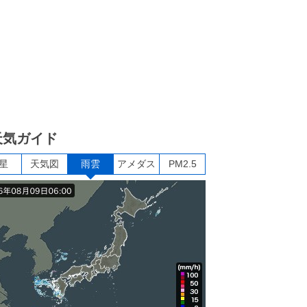
天気ガイド
星
天気図
雨雲
アメダス
PM2.5