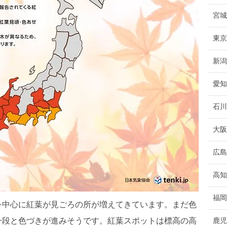
宮城
東京
新潟
愛知
石川
大阪
広島
高知
福岡
を中心に紅葉が見ごろの所が増えてきています。まだ色
一段と色づきが進みそうです。紅葉スポットは標高の高
鹿児