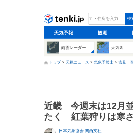
tenki.jp
検
天気予報
観測
雨雲レーダー
天気図
トップ
天気ニュース
気象予報士
吉見 
近畿 今週末は12月
たく 紅葉狩りは寒
日本気象協会 関西支社