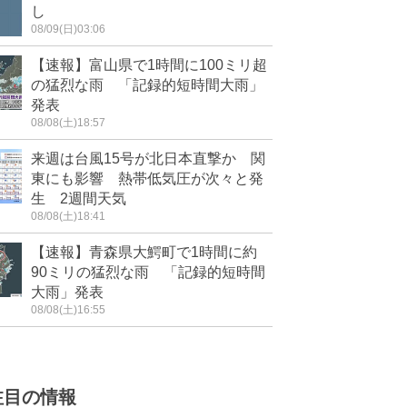
し
08/09(日)03:06
【速報】富山県で1時間に100ミリ超
の猛烈な雨 「記録的短時間大雨」
発表
08/08(土)18:57
来週は台風15号が北日本直撃か 関
東にも影響 熱帯低気圧が次々と発
生 2週間天気
08/08(土)18:41
【速報】青森県大鰐町で1時間に約
90ミリの猛烈な雨 「記録的短時間
大雨」発表
08/08(土)16:55
注目の情報