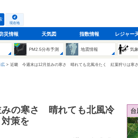
索
現在地
防災情報
天気図
指数情報
レジャー
PM2.5分布予測
地震情報
気
泰広
近畿 今週末は12月並みの寒さ 晴れても北風冷たく 紅葉狩りは寒さ対策を
並みの寒さ 晴れても北風冷
台
さ対策を