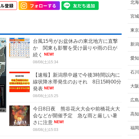
北海
宮城
東京
台風15号がお盆休みの東北地方に直撃
新潟
か 関東も影響を受け曇りや雨の日が
続く
NEW!
愛知
08/08(土)15:34
石川
【速報】新潟県中越で今後3時間以内に
線状降水帯発生のおそれ 8日15時00分
大阪
発表
NEW!
」
08/08(土)15:25
広島
今日8日夜 熊谷花火大会や前橋花火大
高知
会などが開催予定 急な雨と厳しい暑
さに注意
NEW!
福岡
08/08(土)15:03