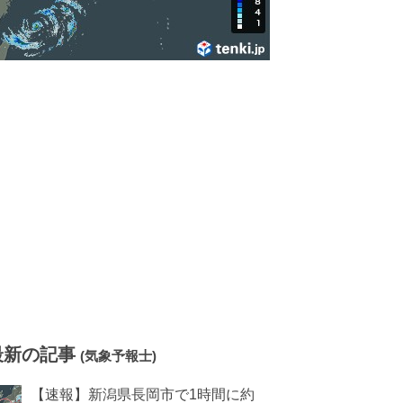
最新の記事
(気象予報士)
【速報】新潟県長岡市で1時間に約