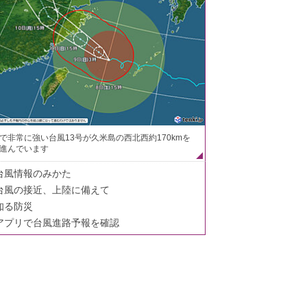
で非常に強い台風13号が久米島の西北西約170kmを
進んでいます
台風情報のみかた
台風の接近、上陸に備えて
知る防災
アプリで台風進路予報を確認