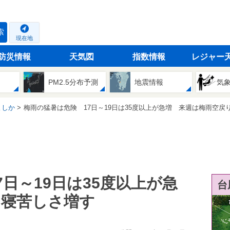
索
現在地
防災情報
天気図
指数情報
レジャー
PM2.5分布予測
地震情報
気
よしか
梅雨の猛暑は危険 17日～19日は35度以上が急増 来週は梅雨空戻り寝苦
日～19日は35度以上が急
台
り寝苦しさ増す