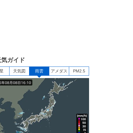
天気ガイド
星
天気図
雨雲
アメダス
PM2.5