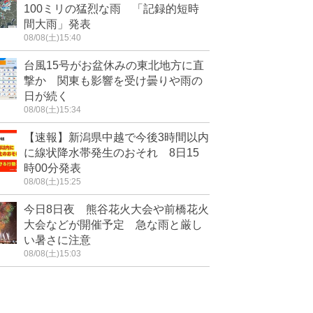
100ミリの猛烈な雨 「記録的短時
間大雨」発表
08/08(土)15:40
台風15号がお盆休みの東北地方に直
撃か 関東も影響を受け曇りや雨の
日が続く
08/08(土)15:34
【速報】新潟県中越で今後3時間以内
に線状降水帯発生のおそれ 8日15
時00分発表
08/08(土)15:25
今日8日夜 熊谷花火大会や前橋花火
大会などが開催予定 急な雨と厳し
い暑さに注意
08/08(土)15:03