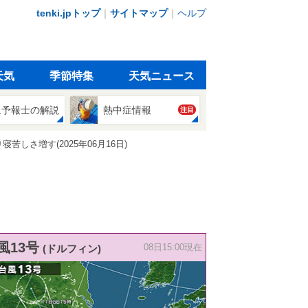
tenki.jpトップ
｜
サイトマップ
｜
ヘルプ
天気
季節特集
天気ニュース
象予報士の解説
熱中症情報
注目
しさ増す(2025年06月16日)
風13号
(ドルフィン)
08日15:00現在