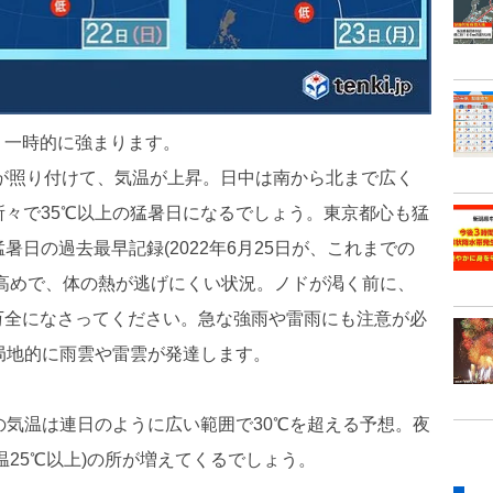
、一時的に強まります。
しが照り付けて、気温が上昇。日中は南から北まで広く
所々で35℃以上の猛暑日になるでしょう。東京都心も猛
暑日の過去最早記録(2022年6月25日が、これまでの
高めで、体の熱が逃げにくい状況。ノドが渇く前に、
万全になさってください。急な強雨や雷雨にも注意が必
局地的に雨雲や雷雲が発達します。
の気温は連日のように広い範囲で30℃を超える予想。夜
温25℃以上)の所が増えてくるでしょう。