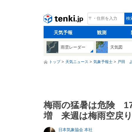
tenki.jp
検
天気予報
観測
雨雲レーダー
天気図
トップ
天気ニュース
気象予報士
戸田 
梅雨の猛暑は危険 17
増 来週は梅雨空戻
日本気象協会 本社