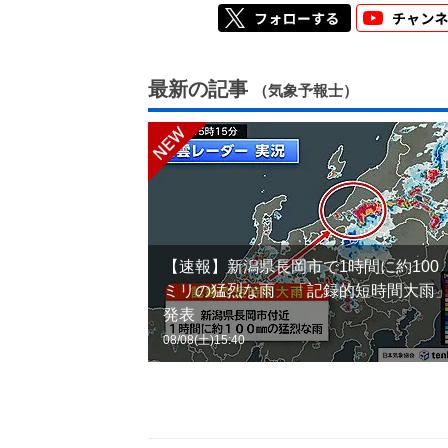
最新の記事
（気象予報士）
【速報】新潟県長岡市で1時間に約100
ミリの猛烈な雨 「記録的短時間大雨
発表
08/08(土)15:40